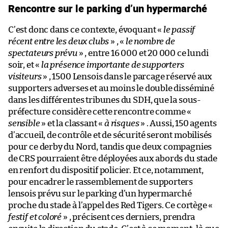
Rencontre sur le parking d’un hypermarché
C’est donc dans ce contexte, évoquant «
le passif
récent entre les deux clubs
» , «
le nombre de
spectateurs prévu
» , entre 16 000 et 20 000 ce lundi
soir, et «
la présence importante de supporters
visiteurs
» , 1500 Lensois dans le parcage réservé aux
supporters adverses et au moins le double disséminé
dans les différentes tribunes du SDH, que la sous-
préfecture considère cette rencontre comme «
sensible
» et la classant «
à risques
» . Aussi, 150 agents
d’accueil, de contrôle et de sécurité seront mobilisés
pour ce derby du Nord, tandis que deux compagnies
de CRS pourraient être déployées aux abords du stade
en renfort du dispositif policier. Et ce, notamment,
pour encadrer le rassemblement de supporters
lensois prévu sur le parking d’un hypermarché
proche du stade à l’appel des Red Tigers. Ce cortège «
festif et coloré
» , précisent ces derniers, prendra