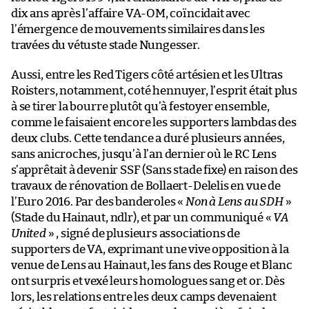
dix ans après l’affaire VA-OM, coïncidait avec
l’émergence de mouvements similaires dans les
travées du vétuste stade Nungesser.
Aussi, entre les Red Tigers côté artésien et les Ultras
Roisters, notamment, coté hennuyer, l’esprit était plus
à se tirer la bourre plutôt qu’à festoyer ensemble,
comme le faisaient encore les supporters lambdas des
deux clubs. Cette tendance a duré plusieurs années,
sans anicroches, jusqu’à l’an dernier où le RC Lens
s’apprêtait à devenir SSF (Sans stade fixe) en raison des
travaux de rénovation de Bollaert-Delelis en vue de
l’Euro 2016. Par des banderoles «
Non à Lens au SDH
»
(Stade du Hainaut, ndlr), et par un communiqué «
VA
United
» , signé de plusieurs associations de
supporters de VA, exprimant une vive opposition à la
venue de Lens au Hainaut, les fans des Rouge et Blanc
ont surpris et vexé leurs homologues sang et or. Dès
lors, les relations entre les deux camps devenaient