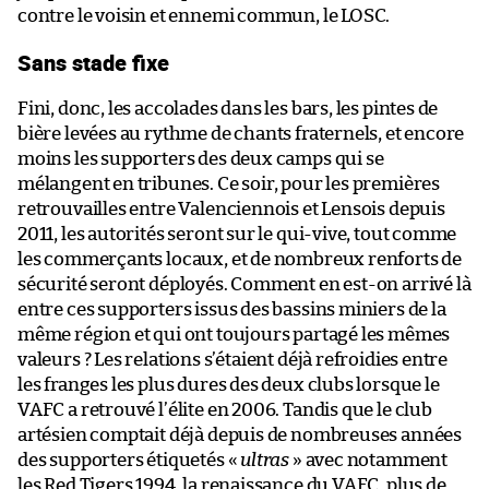
contre le voisin et ennemi commun, le LOSC.
Sans stade fixe
Fini, donc, les accolades dans les bars, les pintes de
bière levées au rythme de chants fraternels, et encore
moins les supporters des deux camps qui se
mélangent en tribunes. Ce soir, pour les premières
retrouvailles entre Valenciennois et Lensois depuis
2011, les autorités seront sur le qui-vive, tout comme
les commerçants locaux, et de nombreux renforts de
sécurité seront déployés. Comment en est-on arrivé là
entre ces supporters issus des bassins miniers de la
même région et qui ont toujours partagé les mêmes
valeurs ? Les relations s’étaient déjà refroidies entre
les franges les plus dures des deux clubs lorsque le
VAFC a retrouvé l’élite en 2006. Tandis que le club
artésien comptait déjà depuis de nombreuses années
des supporters étiquetés «
ultras
» avec notamment
les Red Tigers 1994, la renaissance du VAFC, plus de