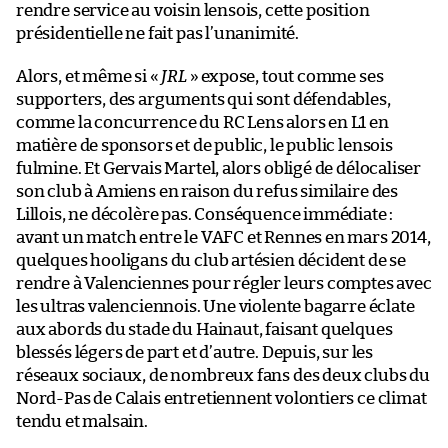
rendre service au voisin lensois, cette position
présidentielle ne fait pas l’unanimité.
Alors, et même si «
JRL
» expose, tout comme ses
supporters, des arguments qui sont défendables,
comme la concurrence du RC Lens alors en L1 en
matière de sponsors et de public, le public lensois
fulmine. Et Gervais Martel, alors obligé de délocaliser
son club à Amiens en raison du refus similaire des
Lillois, ne décolère pas. Conséquence immédiate :
avant un match entre le VAFC et Rennes en mars 2014,
quelques hooligans du club artésien décident de se
rendre à Valenciennes pour régler leurs comptes avec
les ultras valenciennois. Une violente bagarre éclate
aux abords du stade du Hainaut, faisant quelques
blessés légers de part et d’autre. Depuis, sur les
réseaux sociaux, de nombreux fans des deux clubs du
Nord-Pas de Calais entretiennent volontiers ce climat
tendu et malsain.