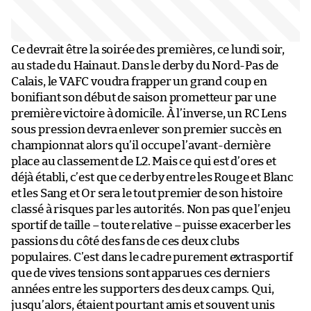
Ce devrait être la soirée des premières, ce lundi soir,
au stade du Hainaut. Dans le derby du Nord-Pas de
Calais, le VAFC voudra frapper un grand coup en
bonifiant son début de saison prometteur par une
première victoire à domicile. À l’inverse, un RC Lens
sous pression devra enlever son premier succès en
championnat alors qu’il occupe l’avant-dernière
place au classement de L2. Mais ce qui est d’ores et
déjà établi, c’est que ce derby entre les Rouge et Blanc
et les Sang et Or sera le tout premier de son histoire
classé à risques par les autorités. Non pas que l’enjeu
sportif de taille – toute relative – puisse exacerber les
passions du côté des fans de ces deux clubs
populaires. C’est dans le cadre purement extrasportif
que de vives tensions sont apparues ces derniers
années entre les supporters des deux camps. Qui,
jusqu’alors, étaient pourtant amis et souvent unis