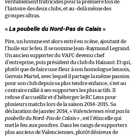
véritablement fratricides pour la première fois de
l’histoire des deux clubs, et au-delà même des
groupes ultras.
«
La poubelle du Nord-Pas de Calais
»
Pire, un homme est alors entré en scène, ajoutant de
l’huile sur le feu. Il se nomme Jean-Raymond Legrand.
Un ancien supporter du VAFC devenu chef
d’entreprise, puis président du club du Hainaut. Et qui,
plutôt que de faire une fleur à son homologue lensois,
Gervais Martel, avec lequel il partage la même passion
pour son club depuis sa plus tendre enfance, s’est au
contraire rallié à ses supporters les plus actifs. Il
refuse d’accueillir et d’héberger le RC Lens pour
plusieurs matchs lors de la saison 2014-2015. Sa
déclaration de janvier 2014, «
Valenciennes n’est pas la
poubelle du Nord-Pas de Calais
» , est l’étincelle qui
met le feu aux poudres. Dans les rangs de supporters
plus anciens de Valenciennes, plutôt désireux de