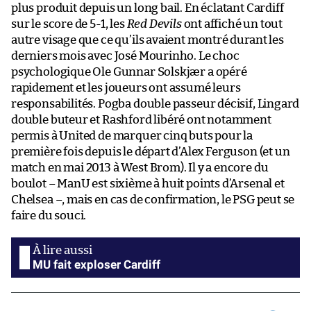
plus produit depuis un long bail. En éclatant Cardiff
sur le score de 5-1, les
Red Devils
ont affiché un tout
autre visage que ce qu’ils avaient montré durant les
derniers mois avec José Mourinho. Le choc
psychologique Ole Gunnar Solskjær a opéré
rapidement et les joueurs ont assumé leurs
responsabilités. Pogba double passeur décisif, Lingard
double buteur et Rashford libéré ont notamment
permis à United de marquer cinq buts pour la
première fois depuis le départ d’Alex Ferguson (et un
match en mai 2013 à West Brom). Il y a encore du
boulot – ManU est sixième à huit points d’Arsenal et
Chelsea –, mais en cas de confirmation, le PSG peut se
faire du souci.
MU fait exploser Cardiff