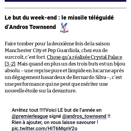
Le but du week-end : le missile téléguidé
d’Andros Townsend
Faire tomber pour la deuxième fois de la saison
Manchester City et Pep Guardiola, chez eux de
surcroît, c’est fort.
Chose qu’a réalisée Crystal Palace
(3-2)
. Mais quand en plus un des trois buts est un bijou
absolu – une reprise pure et limpide en lucarne après
un dégagement hasardeux de Bernardo Silva –, c’est
une performance qui ne peut que mériter une
nouvelle étoile sur la devanture.
Arrêtez tout !!!!Voici LE but de l’année en
@premierleague
signé
@andros_townsend
!!
Rien à ajouter, on vous laisse savourer !
pic.twitter.com/HIT6MqnV2o