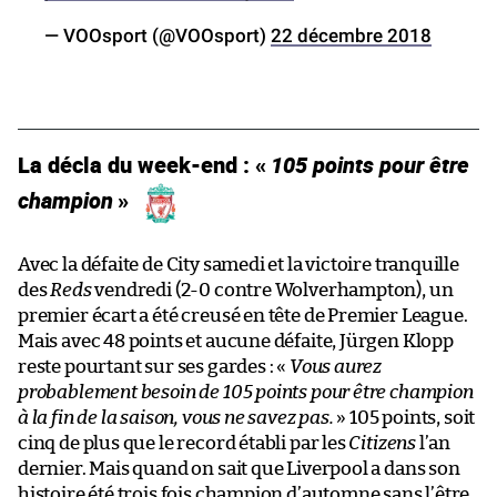
— VOOsport (@VOOsport)
22 décembre 2018
La décla du week-end : «
105 points pour être
champion
»
Avec la défaite de City samedi et la victoire tranquille
des
Reds
vendredi (2-0 contre Wolverhampton), un
premier écart a été creusé en tête de Premier League.
Mais avec 48 points et aucune défaite, Jürgen Klopp
reste pourtant sur ses gardes : «
Vous aurez
probablement besoin de 105 points pour être champion
à la fin de la saison, vous ne savez pas.
» 105 points, soit
cinq de plus que le record établi par les
Citizens
l’an
dernier. Mais quand on sait que Liverpool a dans son
histoire été trois fois champion d’automne sans l’être