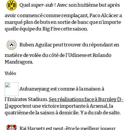
Quel
super-sub
! Avec son huitième but après
avoir commencé comme remplaçant, Paco Alcácer a
marqué plus de buts en sortie de banc que n’importe
quelle équipe du Big Five cette saison.
Ruben Aguilar peut trouver du répondant en
matière de volée du côté de l’Udinese et Rolando
Mandragora.
Vidéo
Aubameyang est comme à la maison à
l’Emirates Stadium.
Ses réalisations face à Burnley (3-
1)
apportent une victoire importante à Arsenal, la
quatrième de la saison à domicile. Y a du rab de salto.
Kai Harvetz est peut-être le meilleur joueur