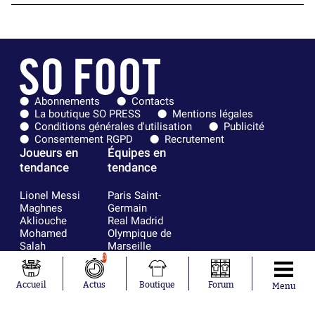
Abonnements
Contacts
La boutique SO PRESS
Mentions légales
Conditions générales d'utilisation
Publicité
Consentement RGPD
Recrutement
Joueurs en
Équipes en
tendance
tendance
Lionel Messi
Paris Saint-
Maghnes
Germain
Akliouche
Real Madrid
Mohamed
Olympique de
Salah
Marseille
Neymar
FIFA
0
Julián Álvarez
FC Barcelone
Ferrán Torres
Argentine
Accueil
Actus
Boutique
Forum
Menu
Kilian Corredor
Olympique
Franco
lyonnais