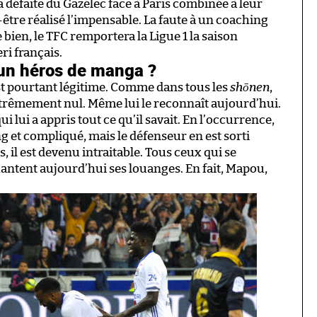
la défaite du Gazélec face à Paris combinée à leur
ut-être réalisé l’impensable. La faute à un coaching
se bien, le TFC remportera la Ligue 1 la saison
ri français.
un héros de manga ?
 est pourtant légitime. Comme dans tous les
shōnen
,
xtrêmement nul. Même lui le reconnaît aujourd’hui.
i lui a appris tout ce qu’il savait. En l’occurrence,
g et compliqué, mais le défenseur en est sorti
, il est devenu intraitable. Tous ceux qui se
antent aujourd’hui ses louanges. En fait, Mapou,