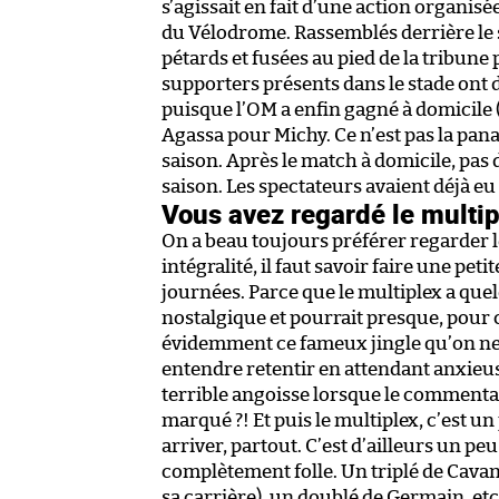
s’agissait en fait d’une action organi
du Vélodrome. Rassemblés derrière le
pétards et fusées au pied de la tribune 
supporters présents dans le stade ont d
puisque l’OM a enfin gagné à domicile (
Agassa pour Michy. Ce n’est pas la pana
saison. Après le match à domicile, pas d
saison. Les spectateurs avaient déjà eu
Vous avez regardé le multipl
On a beau toujours préférer regarder 
intégralité, il faut savoir faire une pe
journées. Parce que le multiplex a quelq
nostalgique et pourrait presque, pour c
évidemment ce fameux jingle qu’on ne p
entendre retentir en attendant anxieuse
terrible angoisse lorsque le commenta
marqué ?! Et puis le multiplex, c’est un
arriver, partout. C’est d’ailleurs un peu
complètement folle. Un triplé de Cava
sa carrière), un doublé de Germain, etc.