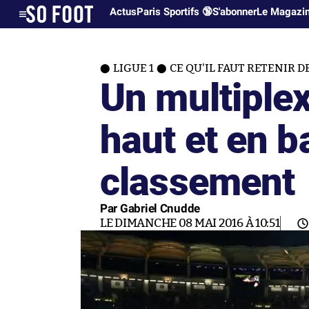
Actus
Paris Sportifs 🔞
S'abonner
Le Magazi
LIGUE 1
CE QU'IL FAUT RETENIR D
Un multiplex
haut et en b
classement
Par Gabriel Cnudde
LE DIMANCHE 08 MAI 2016 À 10:51