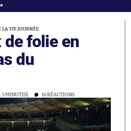
ne
E LA 37E JOURNÉE
 de folie en
as du
5 MINUTES
16
RÉACTIONS