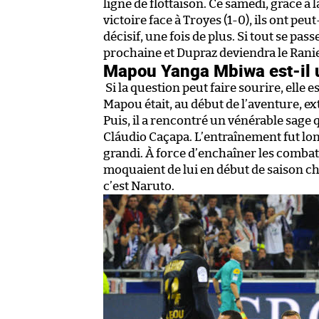
ligne de flottaison. Ce samedi, grâce à 
victoire face à Troyes (1-0), ils ont pe
décisif, une fois de plus. Si tout se pas
prochaine et Dupraz deviendra le Ranie
Mapou Yanga Mbiwa est-il 
Si la question peut faire sourire, elle
Mapou était, au début de l’aventure, e
Puis, il a rencontré un vénérable sage qu
Cláudio Caçapa. L’entraînement fut lon
grandi. À force d’enchaîner les combats
moquaient de lui en début de saison ch
c’est Naruto.