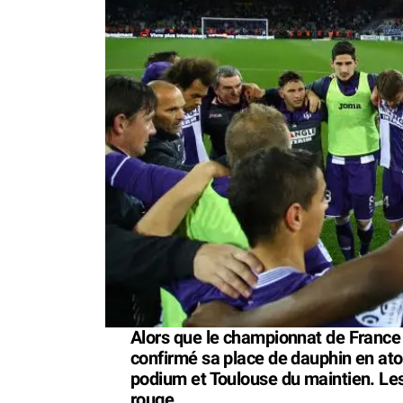
Alors que le championnat de France t
confirmé sa place de dauphin en at
podium et Toulouse du maintien. Les 
rouge.