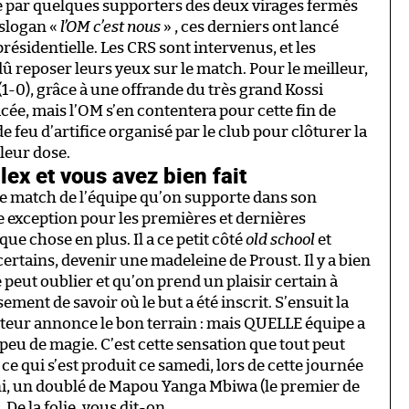
sée par quelques supporters des deux virages fermés
 slogan «
l’OM c’est nous
» , ces derniers ont lancé
présidentielle. Les CRS sont intervenus, et les
û reposer leurs yeux sur le match. Pour le meilleur,
1-0), grâce à une offrande du très grand Kossi
cée, mais l’OM s’en contentera pour cette fin de
e feu d’artifice organisé par le club pour clôturer la
 leur dose.
ex et vous avez bien fait
le match de l’équipe qu’on supporte dans son
tite exception pour les premières et dernières
ue chose en plus. Il a ce petit côté
old school
et
ertains, devenir une madeleine de Proust. Il y a bien
eut oublier et qu’on prend un plaisir certain à
ment de savoir où le but a été inscrit. S’ensuit la
teur annonce le bon terrain : mais QUELLE équipe a
 peu de magie. C’est cette sensation que tout peut
 ce qui s’est produit ce samedi, lors de cette journée
ni, un doublé de Mapou Yanga Mbiwa (le premier de
 De la folie, vous dit-on.