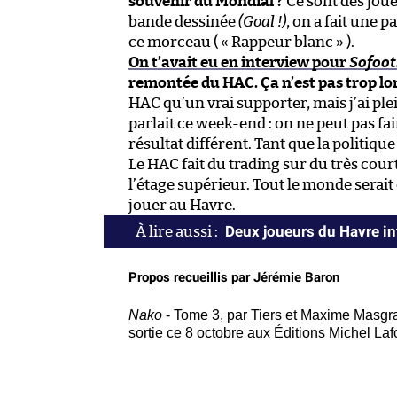
souvenir du Mondial ?
Ce sont des joue
bande dessinée
(Goal !)
, on a fait une p
ce morceau ( « Rappeur blanc » ).
On t’avait eu en interview pour
Sofoot
remontée du HAC. Ça n’est pas trop lo
HAC qu’un vrai supporter, mais j’ai ple
parlait ce week-end : on ne peut pas f
résultat différent. Tant que la politique
Le HAC fait du trading sur du très court 
l’étage supérieur. Tout le monde serait
jouer au Havre.
Deux joueurs du Havre int
Propos recueillis par Jérémie Baron
Nako
- Tome 3, par Tiers et Maxime Masgr
sortie ce 8 octobre aux Éditions Michel Laf