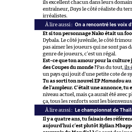
ils excellent chacun dans leurs domain
entraîneur,
Days
le côté réaliste du ter
irréalistes.
On a rencontré les voix d
Et si ton personnage Nako était un foot
Dybala. Le côté juvénile, le côté frimous
pas aimer les joueurs qui ne sont pas d
genre de joueurs, c’est un régal.
Est-ce que ton amour pour la culture j
des Coupes du monde ?
Pas du tout,
ils
un pays qui jouit d’une petite cote de s
Tu as sorti ton nouvel EP
Mamadou
au
de l’ampleur. C’était une annonce, tu e
niveau actuel, mais ça aurait été avec p
ça, tous les renforts sont les bienvenus
Le championnat de Thaï
Il y a quatre ans, tu faisais des référ
aujourd’hui c’est plutôt Kylian Mbap