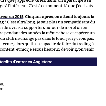
urs que j’apprécie. Griezmann, on a participé à sa
age à l’intérieur. C’est à ce moment-là que j’écrivais
.com
en 2015
. Cinq ans après, on attend toujours la
ng ?
C’est ultra long. Je suis plus un sympathisant du
in de « vrais » supporters autour de moi et on en
aire pendant des années la même chose et espérer un
 du club ne change pas dans le fond, je n’y crois pas.
terme, alors qu’il a la capacité de faire du trading à
 content, et moi je serais heureux de voir Lyon venir
erdits d’entrer en Angleterre
au,
on