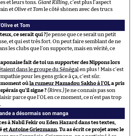
es et leurs tons.
Giant Killing
, c’est plus l’aspect
rain et
Olive et Tom
le côté shōnen avec des trucs
’Olive et Tom
eux, ce serait qui ?
Je pense que ce serait un petit
se, et qui est très fort. On peut faire semblant de ne
ans les clubs que l’on supporte, mais en vérité, ce
aponaise fait de toi un supporter des Nippons lors
 étaient dans le groupe du Sénégal
en plus ! Mais c’est
ympathie pour les gens grâce à ça, c’est sûr.
 moment où
la rumeur Mamadou Sakho à l’OL
a pris
spérais qu’il signe ?
(Rires.)
Je ne connais pas son
laisir parce que l’OL en ce moment, ce n’est pas trop
.
lande a désormais son manga
ences à Nabil Fekir ou Eden Hazard dans tes textes,
pé
et Antoine Griezmann
. Tu as écrit ce projet avec le