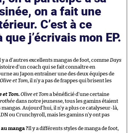
inée, on a fait une
térieur. C’est à ce
que j’écrivais mon EP.
l y a d’autres excellents mangas de foot, comme
Days
histoire d’un coach qui se fait connaître en
tourne au Japon entraîner une des deux équipes de
Olive et Tom
, il n’y a pas de frappes qui brisent les
e et Tom
.
Olive et Tom
a bénéficié d’une certaine
rothée
dans notre jeunesse, tous les gamins étaient
s mangas. Aujourd’hui, il n’y a plus ce catalyseur-là,
DN ou Crunchyroll, mais les gamins n’y ont pas
en au manga ?
Il y a différents styles de manga de foot,