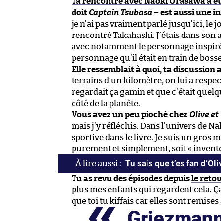
Ta rencontre avec Naoki Urasawa a ét
doit
Captain Tsubasa
– est aussi une in
je n’ai pas vraiment parlé jusqu’ici, le 
rencontré Takahashi. J’étais dans son at
avec notamment le personnage inspiré
personnage qu’il était en train de bos
Elle ressemblait à quoi, ta discussion a
terrains d’un kilomètre, on lui a respe
regardait ça gamin et que c’était quel
côté de la planète.
Vous avez un peu pioché chez
Olive et
mais j’y réfléchis. Dans l’univers de Na
sportive dans le livre. Je suis un gros 
purement et simplement, soit « invente
Tu sais que t’es fan d’O
Tu as revu des épisodes depuis
le retou
plus mes enfants qui regardent cela. Ça 
que toi tu kiffais car elles sont remise
Griezmann,