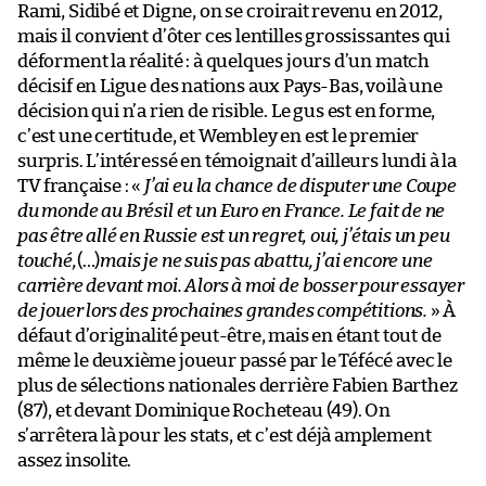
Rami, Sidibé et Digne, on se croirait revenu en 2012,
mais il convient d’ôter ces lentilles grossissantes qui
déforment la réalité : à quelques jours d’un match
décisif en Ligue des nations aux Pays-Bas, voilà une
décision qui n’a rien de risible. Le gus est en forme,
c’est une certitude, et Wembley en est le premier
surpris. L’intéressé en témoignait d’ailleurs lundi à la
TV française : «
J’ai eu la chance de disputer une Coupe
du monde au Brésil et un Euro en France. Le fait de ne
pas être allé en Russie est un regret, oui, j’étais un peu
touché,
(…)
mais je ne suis pas abattu, j’ai encore une
carrière devant moi. Alors à moi de bosser pour essayer
de jouer lors des prochaines grandes compétitions.
» À
défaut d’originalité peut-être, mais en étant tout de
même le deuxième joueur passé par le Téfécé avec le
plus de sélections nationales derrière Fabien Barthez
(87), et devant Dominique Rocheteau (49). On
s’arrêtera là pour les stats, et c’est déjà amplement
assez insolite.