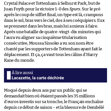
Crystal Palace et Tottenham à Selhurst Park, but de
Juan Foyth pour la victoire 1-0 des
Spurs
. Sur le pré
après le coup de sifflet final, un type est là, crampons
dans le sol, bras vers le ciel, dos à ses coéquipiers. Eux
se prennent dans les bras, mais lui a mieux à faire.
Après une bataille de quatre-vingt-dix minutes qui
l’aura vu aligner sa cinquième titularisation
consécutive, Moussa Sissoko a vu son nom être
chanté par les supporters de Tottenham ayant fait le
déplacement. Et ça, ça vaut tous les câlins d’Harry
Kane du monde.
Lacazette, la carte déchirée
Moqué depuis deux ans par un public qui se
demandait bien où étaient passés les 35 millions
d’euros investis sur sa tronche, le Français enchaîne
depuis ce début de saison – et la blessure de Dembélé