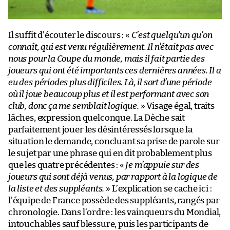
Il suffit d’écouter le discours : «
C’est quelqu’un qu’on
connaît, qui est venu régulièrement. Il n’était pas avec
nous pour la Coupe du monde, mais il fait partie des
joueurs qui ont été importants ces dernières années. Il a
eu des périodes plus difficiles. Là, il sort d’une période
où il joue beaucoup plus et il est performant avec son
club, donc ça me semblait logique.
» Visage égal, traits
lâches, expression quelconque. La Dèche sait
parfaitement jouer les désintéressés lorsque la
situation le demande, concluant sa prise de parole sur
le sujet par une phrase qui en dit probablement plus
que les quatre précédentes : «
Je m’appuie sur des
joueurs qui sont déjà venus, par rapport à la logique de
la liste et des suppléants.
» L’explication se cache ici :
l’équipe de France possède des suppléants, rangés par
chronologie. Dans l’ordre : les vainqueurs du Mondial,
intouchables sauf blessure, puis les participants de