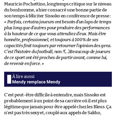
Mauricio Pochettino, longtemps critique sur le niveau
du bonhomme, a hier consacré une bonne partie de
son temps à féliciter Sissoko en conférence de presse :
«
Parfois, certains joueurs ont besoin d’un laps de temps
plus long que d’autres pour produire des performances
à la hauteur de ce que vous attendiez d’eux. Mais être
honnête, professionnel, et toujours à 100% de ses
capacités finit toujours par retourner l’opinion des gens.
C’est l’histoire du football, non ?
(…)
Beaucoup de joueurs
de ce sport ont été proches de partir avant, comme lui,
de revenir en force.
»
Mendy remplace Mendy
C’est peut-être difficile à entendre, mais Sissoko est
probablement à un point de sa carrière où il est plus
légitime que jamais pour être appelé chez les Bleus. Ça
n’est pas très sexy et, couplé aux appels de Sakho,