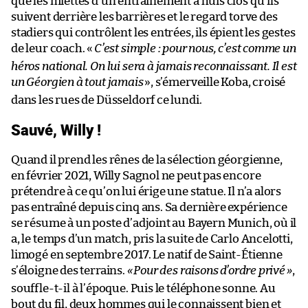
que les miettes d’un entraînement à huis clos qu’ils
suivent derrière les barrières et le regard torve des
stadiers qui contrôlent les entrées, ils épient les gestes
de leur coach. «
C’est simple : pour nous, c’est comme un
héros national. On lui sera à jamais reconnaissant. Il est
un Géorgien à tout jamais
», s’émerveille Koba, croisé
dans les rues de Düsseldorf ce lundi.
Sauvé, Willy !
Quand il prend les rênes de la sélection géorgienne,
en février 2021, Willy Sagnol ne peut pas encore
prétendre à ce qu’on lui érige une statue. Il n’a alors
pas entraîné depuis cinq ans. Sa dernière expérience
se résume à un poste d’adjoint au Bayern Munich, où il
a, le temps d’un match, pris la suite de Carlo Ancelotti,
limogé en septembre 2017. Le natif de Saint-Étienne
s’éloigne des terrains.
«
Pour des raisons d’ordre privé
»
,
souffle-t-il à l’époque. Puis le téléphone sonne. Au
bout du fil, deux hommes qui le connaissent bien et