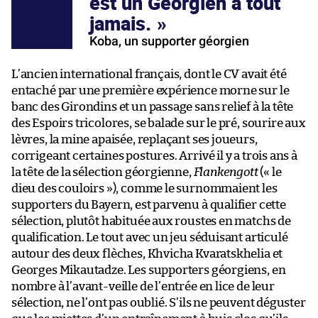
est un Géorgien à tout
jamais.
Koba, un supporter géorgien
L’ancien international français, dont le CV avait été
entaché par une première expérience morne sur le
banc des Girondins et un passage sans relief à la tête
des Espoirs tricolores, se balade sur le pré, sourire aux
lèvres, la mine apaisée, replaçant ses joueurs,
corrigeant certaines postures. Arrivé il y a trois ans à
la tête de la sélection géorgienne,
Flankengott
(« le
dieu des couloirs »), comme le surnommaient les
supporters du Bayern, est parvenu à qualifier cette
sélection, plutôt habituée aux roustes en matchs de
qualification. Le tout avec un jeu séduisant articulé
autour des deux flèches, Khvicha Kvaratskhelia et
Georges Mikautadze. Les supporters géorgiens, en
nombre à l’avant-veille de l’entrée en lice de leur
sélection, ne l’ont pas oublié. S’ils ne peuvent déguster