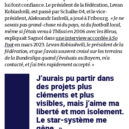
lui font confiance. Le président de la fédération, Levan
Kobiashvili, est passé par Schalke 04, et le vice-
président, Aleksandr Iashvili, a joué à Fribourg.
«
Je ne
savais pas grand-chose ni du pays, ni du football local,
même si j’étais venu à Tblissi en 2006 avec les Bleus,
expliquait Sagnol dans
une interview accordée à
So
Foot
en mars 2023.
Levan Kobiashvili, le président de la
fédération, et que j’avais souvent croisé sur les terrains
de la Bundesliga quand j’évoluais au Bayern, m’a
contacté, et j’ai très rapidement accepté.
»
J’aurais pu partir dans
des projets plus
cléments et plus
visibles, mais j’aime ma
liberté et mon isolement.
Le star-système me
gêne.