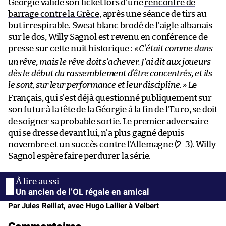
Géorgie valide son ticket lors d’une
rencontre de
barrage contre la Grèce
, après une séance de tirs au
but irrespirable. Sweat blanc brodé de l’aigle albanais
sur le dos, Willy Sagnol est revenu en conférence de
presse sur cette nuit historique :
«
C’était comme dans
un rêve, mais le rêve doit s’achever. J’ai dit aux joueurs
dès le début du rassemblement d’être concentrés, et ils
le sont, sur leur performance et leur discipline.
»
Le
Français, qui s’est déjà questionné publiquement sur
son futur à la tête de la Géorgie à la fin de l’Euro, se doit
de soigner sa probable sortie. Le premier adversaire
qui se dresse devant lui, n’a plus gagné depuis
novembre et un succès contre l’Allemagne (2-3). Willy
Sagnol espère faire perdurer la série.
Un ancien de l’OL régale en amical
Par Jules Reillat, avec Hugo Lallier à Velbert