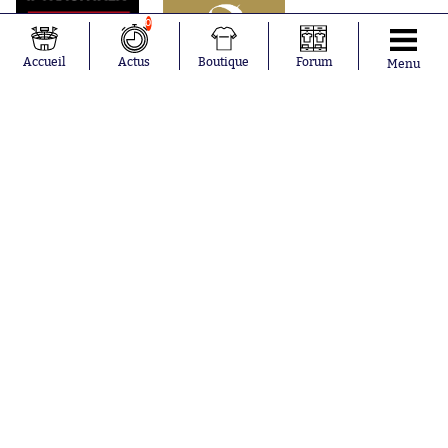
0
Accueil
Actus
Boutique
Forum
Menu
Abonnements
Contacts
La boutique SO PRESS
Mentions légales
Conditions générales d'utilisation
Publicité
Consentement RGPD
Recrutement
Joueurs en
Équipes en
tendance
tendance
Mohamed
Chelsea
Salah
Paris Saint-
Mykhailo
Germain
Mudryk
Bordeaux