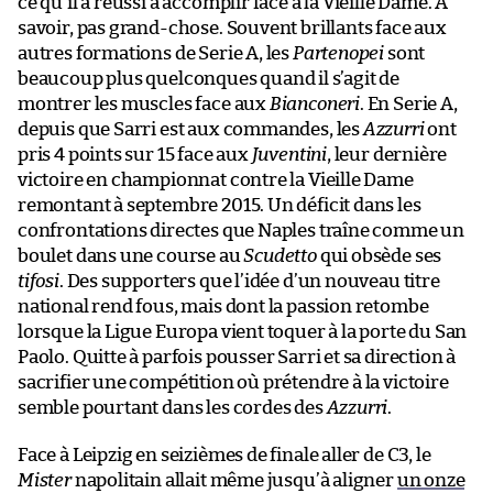
ce qu’il a réussi à accomplir face à la Vieille Dame. À
savoir, pas grand-chose. Souvent brillants face aux
autres formations de Serie A, les
Partenopei
sont
beaucoup plus quelconques quand il s’agit de
montrer les muscles face aux
Bianconeri
. En Serie A,
depuis que Sarri est aux commandes, les
Azzurri
ont
pris 4 points sur 15 face aux
Juventini
, leur dernière
victoire en championnat contre la Vieille Dame
remontant à septembre 2015. Un déficit dans les
confrontations directes que Naples traîne comme un
boulet dans une course au
Scudetto
qui obsède ses
tifosi
. Des supporters que l’idée d’un nouveau titre
national rend fous, mais dont la passion retombe
lorsque la Ligue Europa vient toquer à la porte du San
Paolo. Quitte à parfois pousser Sarri et sa direction à
sacrifier une compétition où prétendre à la victoire
semble pourtant dans les cordes des
Azzurri
.
Face à Leipzig en seizièmes de finale aller de C3, le
Mister
napolitain allait même jusqu’à aligner
un onze