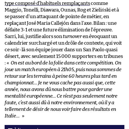
type composé d’habituels remplaçants
comme
Maggio, Tonelli, Diawara, Ounas, Rog et Zieliński et à
se passer d’un attaquant de pointe de métier, en
replaçant José Maria Callejón dans l’axe. Bilan : une
défaite 3-1 et une future élimination de l’épreuve.
Sarri, lui, justifie alors son
turnover
en évoquant un
calendrier surchargé et un drôle de contexte, qui voit
ce soir-là son équipe jouer dans un San Paolo quasi
désert, avec seulement 15 000 supporters en tribunes
: «
On est au bord de la folie dans cette compétition. On
joue un match européen à 21h05, puis nous sommes de
retour sur les terrains à peine 60 heures plus tard en
championnat… Je ne vous cache pas aussi que, cette
année, nous avons dû nous battre pour garder une
mentalité européenne… Ce n’est pas seulement notre
faute, c’est aussi dû à notre environnement, où il y a
tellement de désir de nous voir faire des résultats en
Italie…
»