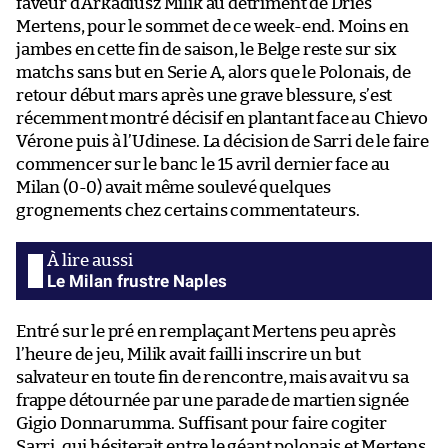
faveur d’Arkadiusz Milik au détriment de Dries
Mertens, pour le sommet de ce week-end. Moins en
jambes en cette fin de saison, le Belge reste sur six
matchs sans but en Serie A, alors que le Polonais, de
retour début mars après une grave blessure, s’est
récemment montré décisif en plantant face au Chievo
Vérone puis à l’Udinese. La décision de Sarri de le faire
commencer sur le banc le 15 avril dernier face au
Milan (0-0) avait même soulevé quelques
grognements chez certains commentateurs.
Le Milan frustre Naples
Entré sur le pré en remplaçant Mertens peu après
l’heure de jeu, Milik avait failli inscrire un but
salvateur en toute fin de rencontre, mais avait vu sa
frappe détournée par une parade de martien signée
Gigio Donnarumma. Suffisant pour faire cogiter
Sarri, qui hésiterait entre le géant polonais et Mertens