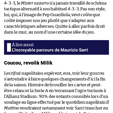
4-3-3, le
Mister azzurro
n’a jamais travaillé de schéma
tactique alternatif à son habituel 4-3-3. Pas son style,
lui, qui, à l’image de Pep Guardiola, veut coûte que
coûte imposer son jeu plutôt que s’adapter aux
caractéristiques adverses. Quitte à aller parfois droit
dans le mur, au nom d’une certaine idée du jeu.
L’incroyable parcours de Maurizio Sarri
Coucou, revoilà Milik
Les
tifosi
napolitains espèrent, eux, voir leur gourou
s’astreindre à faire quelques changements d’ici la fin
de la saison. Histoire de brouiller les cartes et peut-
être relancer la Serie A en terrassant l’ogre turinois à
l’Allianz Stadium : 90% des votants consultés lors d’un
sondage en ligne effectué par le quotidien napolitain
Il
Mattino
voudraient notamment voir Sarri trancher en