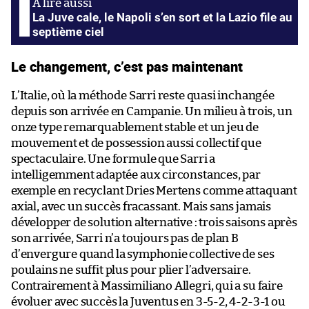
La Juve cale, le Napoli s’en sort et la Lazio file au
septième ciel
Le changement, c’est pas maintenant
L’Italie, où la méthode Sarri reste quasi inchangée
depuis son arrivée en Campanie. Un milieu à trois, un
onze type remarquablement stable et un jeu de
mouvement et de possession aussi collectif que
spectaculaire. Une formule que Sarri a
intelligemment adaptée aux circonstances, par
exemple en recyclant Dries Mertens comme attaquant
axial, avec un succès fracassant. Mais sans jamais
développer de solution alternative : trois saisons après
son arrivée, Sarri n’a toujours pas de plan B
d’envergure quand la symphonie collective de ses
poulains ne suffit plus pour plier l’adversaire.
Contrairement à Massimiliano Allegri, qui a su faire
évoluer avec succès la Juventus en 3-5-2, 4-2-3-1 ou