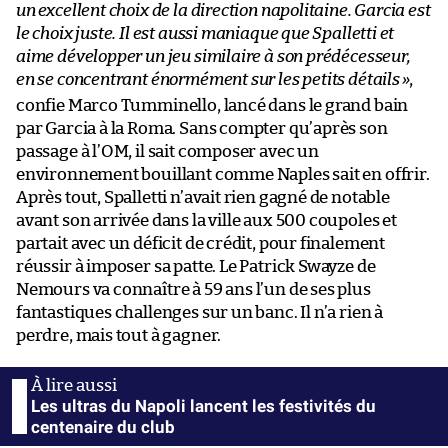
un excellent choix de la direction napolitaine. Garcia est
le choix juste. Il est aussi maniaque que Spalletti et
aime développer un jeu similaire à son prédécesseur,
en se concentrant énormément sur les petits détails
»
,
confie Marco Tumminello, lancé dans le grand bain
par Garcia à la Roma. Sans compter qu’après son
passage à l’OM, il sait composer avec un
environnement bouillant comme Naples sait en offrir.
Après tout, Spalletti n’avait rien gagné de notable
avant son arrivée dans la ville aux 500 coupoles et
partait avec un déficit de crédit, pour finalement
réussir à imposer sa patte. Le Patrick Swayze de
Nemours va connaître à 59 ans l’un de ses plus
fantastiques challenges sur un banc. Il n’a rien à
perdre, mais tout à gagner.
Les ultras du Napoli lancent les festivités du
centenaire du club