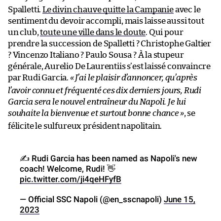
Spalletti.
Le divin chauve quitte la Campanie
avec le
sentiment du devoir accompli, mais laisse aussi tout
un club,
toute une ville dans le doute
. Qui pour
prendre la succession de Spalletti ? Christophe Galtier
? Vincenzo Italiano ? Paulo Sousa ? À la stupeur
générale, Aurelio De Laurentiis s’est laissé convaincre
par Rudi Garcia.
«
J’ai le plaisir d’annoncer, qu’après
l’avoir connu et fréquenté ces dix derniers jours, Rudi
Garcia sera le nouvel entraîneur du Napoli. Je lui
souhaite la bienvenue et surtout bonne chance
»
, se
félicite le sulfureux président napolitain.
✍️ Rudi Garcia has been named as Napoli's new
coach! Welcome, Rudi! 👋
pic.twitter.com/ji4qeHFyfB
— Official SSC Napoli (@en_sscnapoli)
June 15,
2023