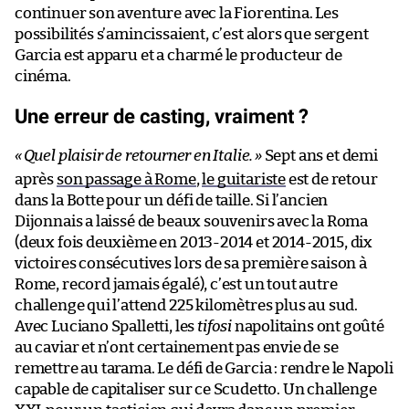
continuer son aventure avec la Fiorentina. Les
possibilités s’amincissaient, c’est alors que sergent
Garcia est apparu et a charmé le producteur de
cinéma.
Une erreur de casting, vraiment ?
«
Quel plaisir de retourner en Italie.
»
Sept ans et demi
après
son passage à Rome
,
le guitariste
est de retour
dans la Botte pour un défi de taille. Si l’ancien
Dijonnais a laissé de beaux souvenirs avec la Roma
(deux fois deuxième en 2013-2014 et 2014-2015, dix
victoires consécutives lors de sa première saison à
Rome, record jamais égalé), c’est un tout autre
challenge qui l’attend 225 kilomètres plus au sud.
Avec Luciano Spalletti, les
tifosi
napolitains ont goûté
au caviar et n’ont certainement pas envie de se
remettre au tarama. Le défi de Garcia : rendre le Napoli
capable de capitaliser sur ce Scudetto. Un challenge