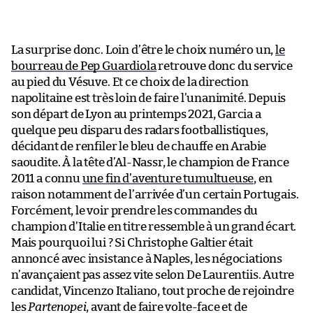
La surprise donc. Loin d’être le choix numéro un,
le
bourreau de Pep Guardiola
retrouve donc du service
au pied du Vésuve. Et ce choix de la direction
napolitaine est très loin de faire l’unanimité. Depuis
son départ de Lyon au printemps 2021, Garcia a
quelque peu disparu des radars footballistiques,
décidant de renfiler le bleu de chauffe en Arabie
saoudite. À la tête d’Al-Nassr, le champion de France
2011 a connu
une fin d’aventure tumultueuse
, en
raison notamment de l’arrivée d’un certain Portugais.
Forcément, le voir prendre les commandes du
champion d’Italie en titre ressemble à un grand écart.
Mais pourquoi lui ? Si Christophe Galtier était
annoncé avec insistance à Naples, les négociations
n’avançaient pas assez vite selon De Laurentiis. Autre
candidat, Vincenzo Italiano, tout proche de rejoindre
les
Partenopei
, avant de faire volte-face et de