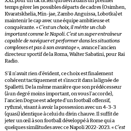
XXL pour un tacticien qui devra dans un premier
temps gérer les possibles départs de cadres (Osimhen,
Kvaratskhelia, Min-jae, Zambo Anguissa, Lobotka) et
maintenir le cap avec une équipe ambitieuse et
conquérante.
« C’est un choix, il mérite un club
important comme le Napoli. C’est un super entraîneur
capable de naviguer et performer dans les situations
complexes et pas à son avantage »,
avance l’ancien
directeur sportif de la Roma, Walter Sabatini, pour Rai
Radio.
S’il n’avait rien d’évident, ce choix est finalement
cohérent tactiquement et s’inscrit dans la lignée de
Spalletti. De la même manière que son prédécesseur
(à un degré moins important, on vous l’accorde),
l’ancien Dogue est adepte d’un football offensif,
rythmé, visant à avoir la possession avec un 4-3-3
(quasi) identique à celui du divin chauve. Il suffit de
jeter un œil à son football développé à Rome qui a
quelques similitudes avec ce Napoli 2022-2023. «
C’est