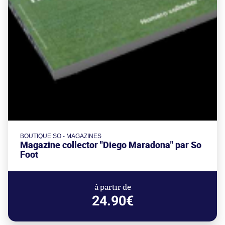
BOUTIQUE SO - MAGAZINES
Magazine collector "Diego Maradona" par So
Foot
à partir de
24.90€