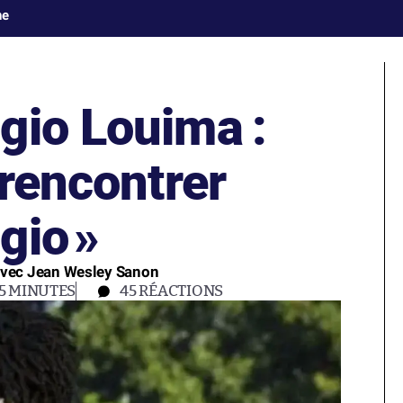
ne
gio Louima :
 rencontrer
gio
»
 avec Jean Wesley Sanon
5 MINUTES
45
RÉACTIONS