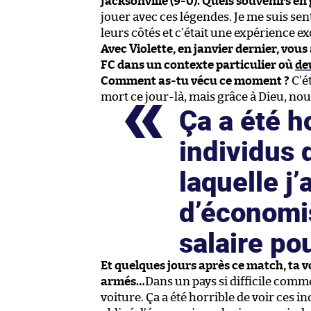
Jacksonville (9-0). Quels souvenirs en
jouer avec ces légendes. Je me suis sent
leurs côtés et c’était une expérience e
Avec Violette, en janvier dernier, vou
FC dans un contexte particulier où
de
Comment as-tu vécu ce moment ?
C’ét
mort ce jour-là, mais grâce à Dieu, no
Ça a été h
individus 
laquelle j’
d’économi
salaire po
Et quelques jours après ce match, ta v
armés…
Dans un pays si difficile comm
voiture. Ça a été horrible de voir ces i