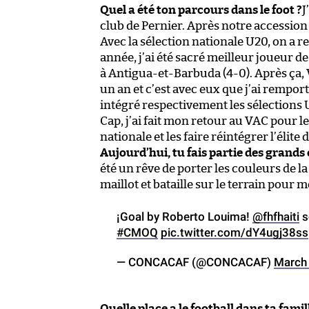
Quel a été ton parcours dans le foot ?
J
club de Pernier. Après notre accession 
Avec la sélection nationale U20, on a
année, j’ai été sacré meilleur joueur de 
à Antigua-et-Barbuda (4-0). Après ça, Vi
un an et c’est avec eux que j’ai rempor
intégré respectivement les sélections 
Cap, j’ai fait mon retour au VAC pour le
nationale et les faire réintégrer l’élite 
Aujourd’hui, tu fais partie des grands 
été un rêve de porter les couleurs de la
maillot et bataille sur le terrain pour 
¡Goal by Roberto Louima!
@fhfhaiti
s
#CMOQ
pic.twitter.com/dY4ugj38ss
— CONCACAF (@CONCACAF)
March
Quelle place a le football dans ta famil