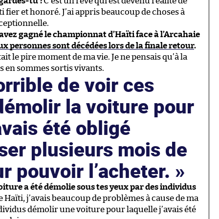
 gardes-tu ?
C’est un rêve qui est devenu réalité de
i fier et honoré. J’ai appris beaucoup de choses à
xceptionnelle.
s avez gagné le championnat d’Haïti face à l’Arcahaie
ux personnes sont décédées lors de la finale retour
.
ait le pire moment de ma vie. Je ne pensais qu’à la
us en sommes sortis vivants.
orrible de voir ces
démolir la voiture pour
avais été obligé
ser plusieurs mois de
ur pouvoir l’acheter.
oiture a été démolie sous tes yeux par des individus
e Haïti, j’avais beaucoup de problèmes à cause de ma
ndividus démolir une voiture pour laquelle j’avais été