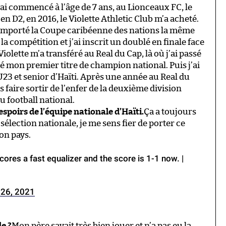
’ai commencé à l’âge de 7 ans, au Lionceaux FC, le
en D2, en 2016, le Violette Athletic Club m’a acheté.
 remporté la Coupe caribéenne des nations la même
la compétition et j’ai inscrit un doublé en finale face
olette m’a transféré au Real du Cap, là où j’ai passé
té mon premier titre de champion national. Puis j’ai
U23 et senior d’Haïti. Après une année au Real du
s faire sortir de l’enfer de la deuxième division
du football national.
espoirs de l’équipe nationale d’Haïti.
Ça a toujours
 sélection nationale, je me sens fier de porter ce
mon pays.
cores a fast equalizer and the score is 1-1 now. |
 26, 2021
le ?
Mon père savait très bien jouer et n’a pas eu la