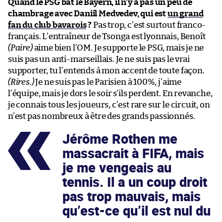
Quand le PSG bat le Bayern, il n’y a pas un peu de
chambrage avec Daniil Medvedev, qui est
un grand
fan du club bavarois
?
Pas trop, c’est surtout franco-
français. L’entraîneur de Tsonga est lyonnais, Benoît
(Paire)
aime bien l’OM. Je supporte le PSG, mais je ne
suis pas un anti-marseillais. Je ne suis pas le vrai
supporter, tu l’entends à mon accent de toute façon.
(Rires.)
Je ne suis pas le Parisien à 100%, j’aime
l’équipe, mais je dors le soir s’ils perdent. En revanche,
je connais tous les joueurs, c’est rare sur le circuit, on
n’est pas nombreux à être des grands passionnés.
Jérôme Rothen me
massacrait à FIFA, mais
je me vengeais au
tennis. Il a un coup droit
pas trop mauvais, mais
qu’est-ce qu’il est nul du