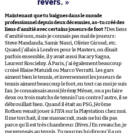
revers.
Maintenant que tu baignes dans le monde
professionnel depuis deux décennies, as-tu créé des
liens d’amitié avec certains joueurs de foot ?
Des liens
d’amitié non, mais je connais pas mal de joueurs :
Steve Mandanda, Samir Nasri, Olivier Giroud, etc.
Quand j’allais à Londres pour le Masters, on dînait
parfois ensemble, il y avait aussi Bacary Sagna,
Laurent Koscielny. À Paris, j’ai également beaucoup
croisé Blaise Matuidi ou Marco Verratti. Les gars
aiment bien le tennis, et inversement les joueurs de
tennis aiment beaucoup le foot, en tout cas moi je suis
fan. Je connaissais aussi Jérémy Ménez, on a pu faire
deux ou trois matchs de tennis l’un contre l’autre, il se
débrouillait bien. Quand il était au PSG, Jérôme
Rothen venait jouer à
FIFA
sur la Playstation chez moi.
Il me torchait, il me massacrait, mais ne lui dis pas
parce qu’il est très chambreur.
(Rires.)
En revanche, je
me vengeais au tennis. Tu pourras lui dire qu’il a un