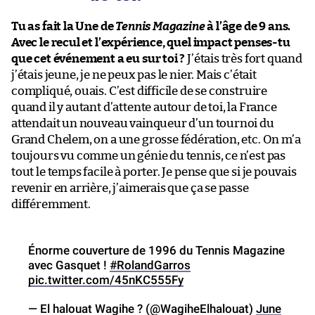
Tu as fait la Une de
Tennis Magazine
à l’âge de 9 ans.
Avec le recul et l’expérience, quel impact penses-tu
que cet événement a eu sur toi ?
J’étais très fort quand
j’étais jeune, je ne peux pas le nier. Mais c’était
compliqué, ouais. C’est difficile de se construire
quand il y autant d’attente autour de toi, la France
attendait un nouveau vainqueur d’un tournoi du
Grand Chelem, on a une grosse fédération, etc. On m’a
toujours vu comme un génie du tennis, ce n’est pas
tout le temps facile à porter. Je pense que si je pouvais
revenir en arrière, j’aimerais que ça se passe
différemment.
Énorme couverture de 1996 du Tennis Magazine
avec Gasquet !
#RolandGarros
pic.twitter.com/45nKC555Fy
— El halouat Wagihe ? (@WagiheElhalouat)
June