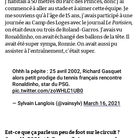
j’habitais à 50 mètres du Parc des Princes, donc j’ai
commencé à aller au stade et à aimer cette équipe. Je
me souviens qu’à l’âge de 15 ans, j’avais participé à une
journée au Camp des Loges avec le journal
Le Parisien
,
on était deux ou trois de Roland-Garros. J’avais vu
Ronaldinho, on avait échangé des ballons de la tête. Il
avait été super sympa, Ronnie. On avait aussi pu
assister à l’entraînement, c’était super.
Ohhh la pépite : 25 avril 2002, Richard Gasquet
alors petit prodige du tennis français rencontre
Ronaldinho, star du PSG.
pic.twitter.com/zoWHLC1UB0
— Sylvain Langlois (@vainsylv)
March 16, 2021
Est-ce que ça parle un peu de foot sur le circuit ?