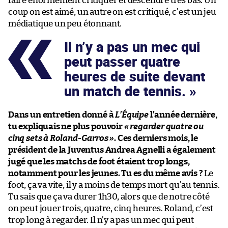
faire énormément critiquer et descendre très bas. Un
coup on est aimé, un autre on est critiqué, c’est un jeu
médiatique un peu étonnant.
Il n’y a pas un mec qui
peut passer quatre
heures de suite devant
un match de tennis.
Dans un entretien donné à
L’Équipe
l’année dernière,
tu expliquais ne plus pouvoir
« regarder quatre ou
cinq sets à Roland-Garros »
. Ces derniers mois, le
président de la Juventus Andrea Agnelli a également
jugé que les matchs de foot étaient trop longs,
notamment pour les jeunes. Tu es du même avis ?
Le
foot, ça va vite, il y a moins de temps mort qu’au tennis.
Tu sais que ça va durer 1h30, alors que de notre côté
on peut jouer trois, quatre, cinq heures. Roland, c’est
trop long à regarder. Il n’y a pas un mec qui peut