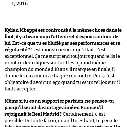
1, 2016
Kylian Mbappé est confronté à la même chose dans le
foot, il y a beaucoup d’attente et d’espoirs autour de
lui. Est-ce que tu es bluffé par ses performances et sa
régularité ?
C’est monstrueux ce qu’il fait, c’est
exceptionnel. Ça me surprend toujours quand je lis le
nombre de critiques sur lui. Il est quand même
champion du monde à 18 ans, il marque en finale, il
donne le maximum à chaque rencontre. Puis, c’est
obligatoire d’avoir un ego quand tu es un tel joueur, il
faut l’accepter.
Même si tu es un supporter parisien, ne penses-tu
pas qu’il serait davantage aimé en France s’il
rejoignait le Real Madrid ?
Certainement, c’est
possible. De toute façon, quand tu es haut, tu peux te