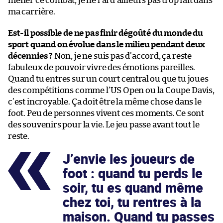
mener ce combat, je ne l’ai d’ailleurs pas trop fait dans
ma carrière.
Est-il possible de ne pas finir dégoûté du monde du
sport quand on évolue dans le milieu pendant deux
décennies ?
Non, je ne suis pas d’accord, ça reste
fabuleux de pouvoir vivre des émotions pareilles.
Quand tu entres sur un court central ou que tu joues
des compétitions comme l’US Open ou la Coupe Davis,
c’est incroyable. Ça doit être la même chose dans le
foot. Peu de personnes vivent ces moments. Ce sont
des souvenirs pour la vie. Le jeu passe avant tout le
reste.
J’envie les joueurs de
foot : quand tu perds le
soir, tu es quand même
chez toi, tu rentres à la
maison. Quand tu passes