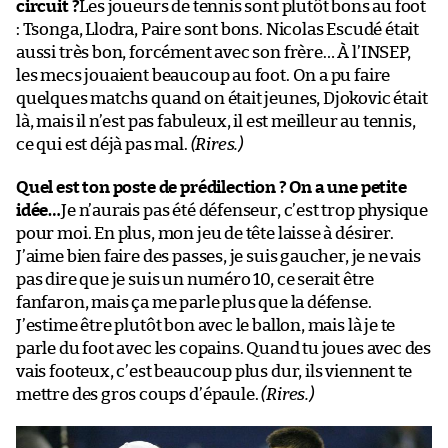
circuit ?
Les joueurs de tennis sont plutôt bons au foot
: Tsonga, Llodra, Paire sont bons. Nicolas Escudé était
aussi très bon, forcément avec son frère… À l’INSEP,
les mecs jouaient beaucoup au foot. On a pu faire
quelques matchs quand on était jeunes, Djokovic était
là, mais il n’est pas fabuleux, il est meilleur au tennis,
ce qui est déjà pas mal.
(Rires.)
Quel est ton poste de prédilection ? On a une petite
idée…
Je n’aurais pas été défenseur, c’est trop physique
pour moi. En plus, mon jeu de tête laisse à désirer.
J’aime bien faire des passes, je suis gaucher, je ne vais
pas dire que je suis un numéro 10, ce serait être
fanfaron, mais ça me parle plus que la défense.
J’estime être plutôt bon avec le ballon, mais là je te
parle du foot avec les copains. Quand tu joues avec des
vais footeux, c’est beaucoup plus dur, ils viennent te
mettre des gros coups d’épaule.
(Rires.)