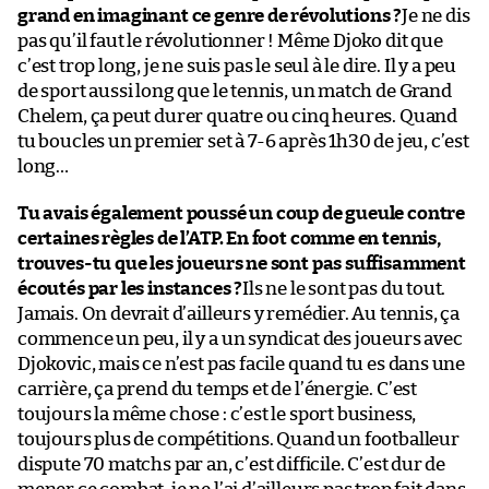
grand en imaginant ce genre de révolutions ?
Je ne dis
pas qu’il faut le révolutionner ! Même Djoko dit que
c’est trop long, je ne suis pas le seul à le dire. Il y a peu
de sport aussi long que le tennis, un match de Grand
Chelem, ça peut durer quatre ou cinq heures. Quand
tu boucles un premier set à 7-6 après 1h30 de jeu, c’est
long…
Tu avais également poussé un coup de gueule contre
certaines règles de l’ATP. En foot comme en tennis,
trouves-tu que les joueurs ne sont pas suffisamment
écoutés par les instances ?
Ils ne le sont pas du tout.
Jamais. On devrait d’ailleurs y remédier. Au tennis, ça
commence un peu, il y a un syndicat des joueurs avec
Djokovic, mais ce n’est pas facile quand tu es dans une
carrière, ça prend du temps et de l’énergie. C’est
toujours la même chose : c’est le sport business,
toujours plus de compétitions. Quand un footballeur
dispute 70 matchs par an, c’est difficile. C’est dur de