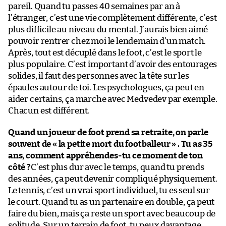
pareil. Quand tu passes 40 semaines par an à
l’étranger, c’est une vie complètement différente, c’est
plus difficile au niveau du mental. J’aurais bien aimé
pouvoir rentrer chez moi le lendemain d’un match.
Après, tout est décuplé dans le foot, c’est le sport le
plus populaire. C’est important d’avoir des entourages
solides, il faut des personnes avec la tête sur les
épaules autour de toi. Les psychologues, ça peut en
aider certains, ça marche avec Medvedev par exemple.
Chacun est différent.
Quand un joueur de foot prend sa retraite, on parle
souvent de « la petite mort du footballeur » . Tu as 35
ans, comment appréhendes-tu ce moment de ton
côté ?
C’est plus dur avec le temps, quand tu prends
des années, ça peut devenir compliqué physiquement.
Le tennis, c’est un vrai sport individuel, tu es seul sur
le court. Quand tu as un partenaire en double, ça peut
faire du bien, mais ça reste un sport avec beaucoup de
solitude. Sur un terrain de foot, tu peux davantage