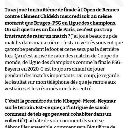
Tu as joué ton huitième de finale à l’Open de Rennes
contre Clément Chidekh mercredi soir au même
moment que
Bruges-PSG en Ligue des champions
.
On sait que tu es un fan de Paris, ce n’est pas trop
frustrant de rater un match ?
J’ai joué beaucoup de
matchs dans ma carrière, c’est arrivé très souvent que
ça tombe pendant le foot et ce ne sera pas la dernière
fois. Ça m’est arrivé de rater des matchs de Coupe du
monde, de Ligue des champions comme la finale PSG-
Bayern en 2020. C’est toujours chiant de jouer
pendant des matchs importants. Du coup, je regarde
le résultat sur mon téléphone dès que je rentre aux
vestiaires et les résumés une fois rentré.
C’était la première du trio Mbappé-Messi-Neymar
sur le terrain. Est-ce que ça t’intrigue de savoir
comment de tels ego peuvent cohabiter dans un
collectif ?
J’ai hâte de voir comment ils vont se
débrouiller ensemble, comment sera l’équilibre de