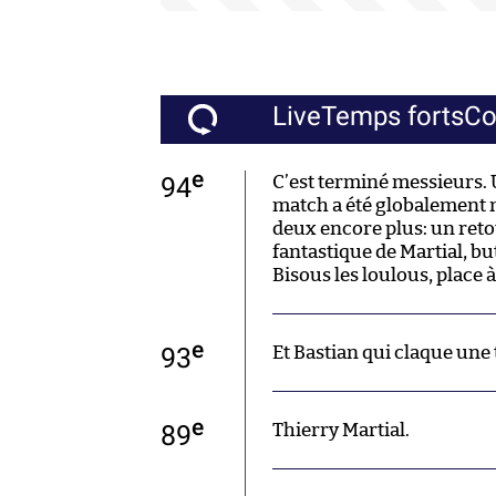
Live
Temps forts
C
e
94
C’est terminé messieurs. U
match a été globalement m
deux encore plus: un ret
fantastique de Martial, bu
Bisous les loulous, place
e
93
Et Bastian qui claque une
e
89
Thierry Martial.