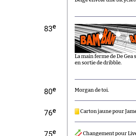
e
83
La main ferme de De Gea s
en sortie de dribble.
e
80
Morgan de toi.
e
76
Carton jaune pour Jame
e
75
Changement pour Live