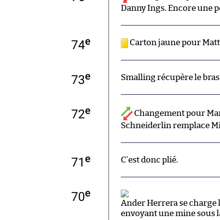
Danny Ings. Encore une pé
e
74
Carton jaune pour Mat
e
73
Smalling récupère le bras
e
72
Changement pour Man
Schneiderlin remplace Mi
e
71
C’est donc plié.
e
70
Ander Herrera se charge 
envoyant une mine sous l