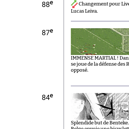
e
88
Changement pour Live
Lucas Leiva.
e
87
IMMENSE MARTIAL ! Dans l
se joue de la défense des 
opposé.
e
84
Splendide but de Benteke. 
Belge envoie une bicyclet