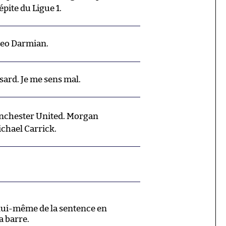
pite du Ligue 1.
teo Darmian.
sard. Je me sens mal.
chester United. Morgan
chael Carrick.
lui-même de la sentence en
a barre.