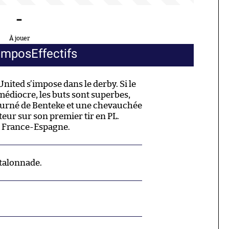
-
À jouer
ompos
Effectifs
nited s’impose dans le derby. Si le
édiocre, les buts sont superbes,
ourné de Benteke et une chevauchée
teur sur son premier tir en PL.
 à France-Espagne.
 talonnade.