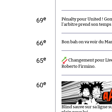
e
69
Pénalty pour United ! Gom
l’arbitre prend son temps 
e
66
Bon bah on va voir du Mart
e
65
Changement pour Live
Roberto Firmino.
e
60
Blind sauve sur sa ligne 