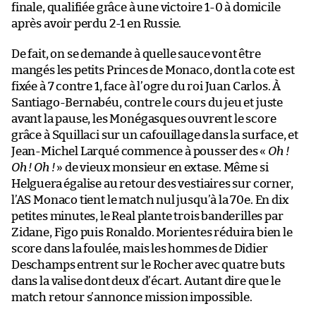
finale, qualifiée grâce à une victoire 1-0 à domicile
après avoir perdu 2-1 en Russie.
De fait, on se demande à quelle sauce vont être
mangés les petits Princes de Monaco, dont la cote est
fixée à 7 contre 1, face à l’ogre du roi Juan Carlos. À
Santiago-Bernabéu, contre le cours du jeu et juste
avant la pause, les Monégasques ouvrent le score
grâce à Squillaci sur un cafouillage dans la surface, et
Jean-Michel Larqué commence à pousser des «
Oh !
Oh ! Oh !
» de vieux monsieur en extase. Même si
Helguera égalise au retour des vestiaires sur corner,
l’AS Monaco tient le match nul jusqu’à la 70e. En dix
petites minutes, le Real plante trois banderilles par
Zidane, Figo puis Ronaldo. Morientes réduira bien le
score dans la foulée, mais les hommes de Didier
Deschamps entrent sur le Rocher avec quatre buts
dans la valise dont deux d’écart. Autant dire que le
match retour s’annonce mission impossible.