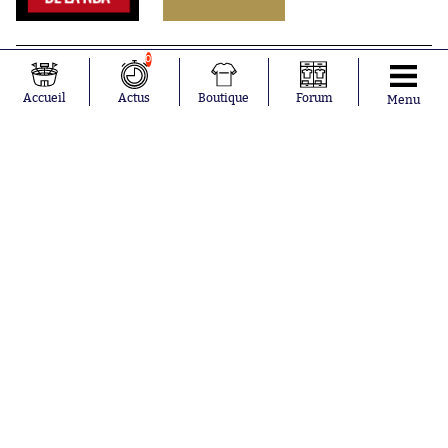
0
Accueil
Actus
Boutique
Forum
Menu
Abonnements
Contacts
La boutique SO PRESS
Mentions légales
Conditions générales d'utilisation
Publicité
Consentement RGPD
Recrutement
Joueurs en
Équipes en
tendance
tendance
Maghnes
Paris Saint-
Akliouche
Germain
Mohamed
Olympique de
Salah
Marseille
Lionel Messi
Real Madrid
Ferrán Torres
FIFA
Kilian Corredor
Olympique
Franco
lyonnais