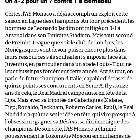
Un 4-2 pour un 7 contre 1 à Bernabéu
Certes, l’AS Monaco a déjà accompli un exploit cette
saison en Ligue des champions. Au tour précédent, les
hommes de Leonardo Jardim ont infligé un 3-1 à
Arsenal dans son Emirates Stadium. Mais tout second
de Premier League que soit le club de Londres, les
Monégasques vont devoir puiser encore plus dans
leurs ressources s’ils souhaitent s’imposer face à la
Juventus, en particulier dans un stade Louis-II qui ne
leur réussit pas forcément cette année. Après tout, on
parle du futur champion d’Italie, capable d’écraser de
quinze points ses concurrents en Serie A. Il y a onze
ans de cela, le Real Madrid campe aussi en tête de la
Liga. Mais avec sa tripotée de Galactiques (Zidane,
Figo, Ronaldo, Beckham, Roberto Carlos, Raúl), le Real
Madrid n’a qu’une seule idée en tête, qui vire presque à
l’obsession : gagner sa
Décima
, sa dixième Ligue des
champions. De son côté, l’AS Monaco a éliminé
poussivement le Lokomotiv Moscou en huitièmes de