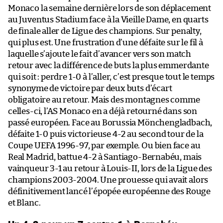
Monaco la semaine dernière lors de son déplacement
au Juventus Stadium face à la Vieille Dame, en quarts
de finale aller de Ligue des champions. Sur penalty,
qui plus est. Une frustration d’une défaite sur le fil à
laquelle s’ajoute le fait d’avancer vers son match
retour avec la différence de buts la plus emmerdante
qui soit : perdre 1-0 à l’aller, c’est presque tout le temps
synonyme de victoire par deux buts d’écart
obligatoire au retour. Mais des montagnes comme
celles-ci, l’AS Monaco en a déjà retourné dans son
passé européen. Face au Borussia Mönchengladbach,
défaite 1-0 puis victorieuse 4-2 au second tour de la
Coupe UEFA 1996-97, par exemple. Ou bien face au
Real Madrid, battue 4-2 à Santiago-Bernabéu, mais
vainqueur 3-1 au retour à Louis-II, lors de la Ligue des
champions 2003-2004. Une prouesse qui avait alors
définitivement lancé l’épopée européenne des Rouge
et Blanc.