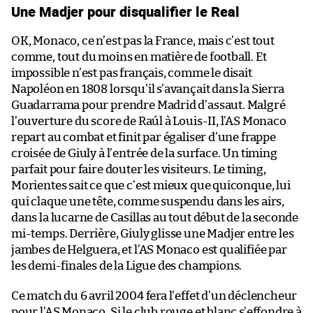
Une Madjer pour disqualifier le Real
OK, Monaco, ce n’est pas la France, mais c’est tout
comme, tout du moins en matière de football. Et
impossible n’est pas français, comme le disait
Napoléon en 1808 lorsqu’il s’avançait dans la Sierra
Guadarrama pour prendre Madrid d’assaut. Malgré
l’ouverture du score de Raúl à Louis-II, l’AS Monaco
repart au combat et finit par égaliser d’une frappe
croisée de Giuly à l’entrée de la surface. Un timing
parfait pour faire douter les visiteurs. Le timing,
Morientes sait ce que c’est mieux que quiconque, lui
qui claque une tête, comme suspendu dans les airs,
dans la lucarne de Casillas au tout début de la seconde
mi-temps. Derrière, Giuly glisse une Madjer entre les
jambes de Helguera, et l’AS Monaco est qualifiée par
les demi-finales de la Ligue des champions.
Ce match du 6 avril 2004 fera l’effet d’un déclencheur
pour l’AS Monaco. Si le club rouge et blanc s’effondre à