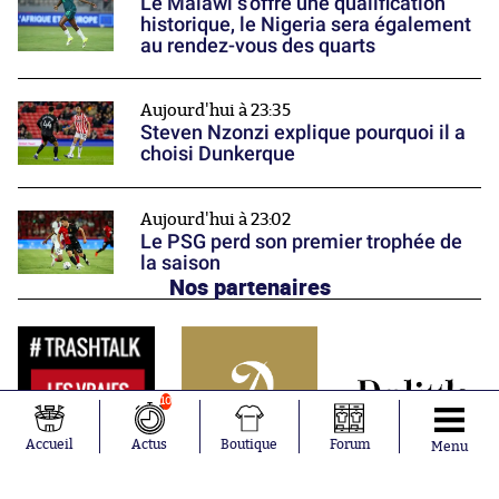
Le Malawi s'offre une qualification
historique, le Nigeria sera également
au rendez-vous des quarts
Aujourd'hui à 23:35
Steven Nzonzi explique pourquoi il a
choisi Dunkerque
Aujourd'hui à 23:02
Le PSG perd son premier trophée de
la saison
Nos partenaires
10
Accueil
Actus
Boutique
Forum
Menu