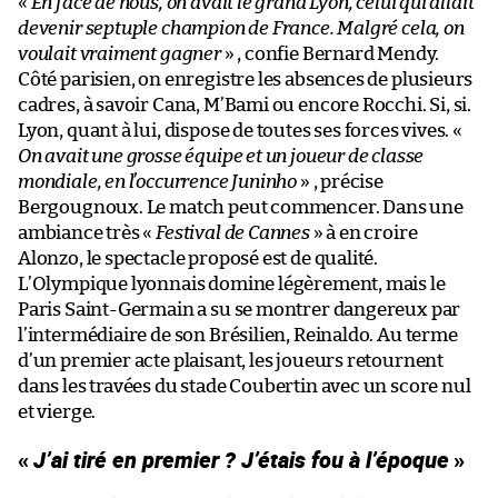
«
En face de nous, on avait le grand Lyon, celui qui allait
devenir septuple champion de France. Malgré cela, on
voulait vraiment gagner
» , confie Bernard Mendy.
Côté parisien, on enregistre les absences de plusieurs
cadres, à savoir Cana, M’Bami ou encore Rocchi. Si, si.
Lyon, quant à lui, dispose de toutes ses forces vives. «
On avait une grosse équipe et un joueur de classe
mondiale, en l’occurrence Juninho
» , précise
Bergougnoux. Le match peut commencer. Dans une
ambiance très «
Festival de Cannes
» à en croire
Alonzo, le spectacle proposé est de qualité.
L’Olympique lyonnais domine légèrement, mais le
Paris Saint-Germain a su se montrer dangereux par
l’intermédiaire de son Brésilien, Reinaldo. Au terme
d’un premier acte plaisant, les joueurs retournent
dans les travées du stade Coubertin avec un score nul
et vierge.
«
J’ai tiré en premier ? J’étais fou à l’époque
»