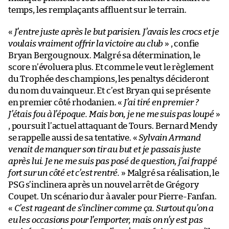
temps, les remplaçants affluent sur le terrain.
«
J’entre juste après le but parisien. J’avais les crocs et je
voulais vraiment offrir la victoire au club
» , confie
Bryan Bergougnoux. Malgré sa détermination, le
score n’évoluera plus. Et comme le veut le règlement
du Trophée des champions, les penaltys décideront
du nom du vainqueur. Et c’est Bryan qui se présente
en premier côté rhodanien. «
J’ai tiré en premier ?
J’étais fou à l’époque. Mais bon, je ne me suis pas loupé
»
, poursuit l’actuel attaquant de Tours. Bernard Mendy
se rappelle aussi de sa tentative. «
Sylvain Armand
venait de manquer son tir au but et je passais juste
après lui. Je ne me suis pas posé de question, j’ai frappé
fort sur un côté et c’est rentré.
» Malgré sa réalisation, le
PSG s’inclinera après un nouvel arrêt de Grégory
Coupet. Un scénario dur à avaler pour Pierre-Fanfan.
«
C’est rageant de s’incliner comme ça. Surtout qu’on a
eu les occasions pour l’emporter, mais on n’y est pas