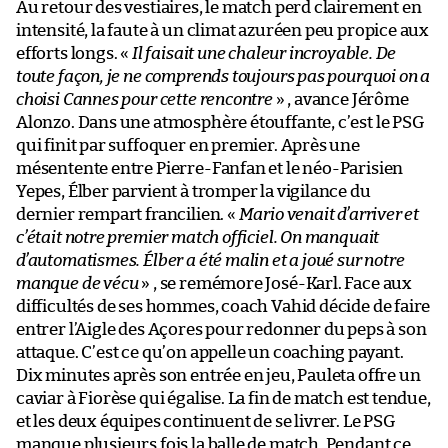
Au retour des vestiaires, le match perd clairement en
intensité, la faute à un climat azuréen peu propice aux
efforts longs. «
Il faisait une chaleur incroyable. De
toute façon, je ne comprends toujours pas pourquoi on a
choisi Cannes pour cette rencontre
» , avance Jérôme
Alonzo. Dans une atmosphère étouffante, c’est le PSG
qui finit par suffoquer en premier. Après une
mésentente entre Pierre-Fanfan et le néo-Parisien
Yepes, Élber parvient à tromper la vigilance du
dernier rempart francilien. «
Mario venait d’arriver et
c’était notre premier match officiel. On manquait
d’automatismes. Élber a été malin et a joué sur notre
manque de vécu
» , se remémore José-Karl. Face aux
difficultés de ses hommes, coach Vahid décide de faire
entrer l’Aigle des Açores pour redonner du peps à son
attaque. C’est ce qu’on appelle un coaching payant.
Dix minutes après son entrée en jeu, Pauleta offre un
caviar à Fiorèse qui égalise. La fin de match est tendue,
et les deux équipes continuent de se livrer. Le PSG
manque plusieurs fois la balle de match. Pendant ce