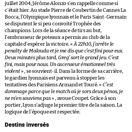
juillet 2004, Jérôme Alonzo s’en rappelle comme si
c’était hier. Au stade Pierre de Coubertin de Cannes La
Bocca, l’Olympique lyonnais et le Paris Saint-Germain
se disputent le si peu convoité Trophée des
champions. Lors de la séance de tirs au but,
l’embrasseur de poteaux a permis au club de la
capitale d’espérer la victoire. «
À 22h10, j’arrête le
penalty de Malouda et je me dis que c’est fini pour eux.
Deux minutes plus tard, Greg’ sort le grand jeu. C’est
fini, mais pour nous. Un ascenseur émotionnel très
violent
» , se souvient-il. Dans la forme de sa carrière,
le gardien lyonnais est parvenu à stopper les
tentatives des Parisiens Armand et Touré. «
C’est
dommage parce que le match où je sors deux pénos, je
ne m’en souviens pas
» , avoue Coupet. Grâce à son
portier, Lyon s’adjuge le premier titre de la saison. La
logique de l’époque est respectée.
Destins inversés