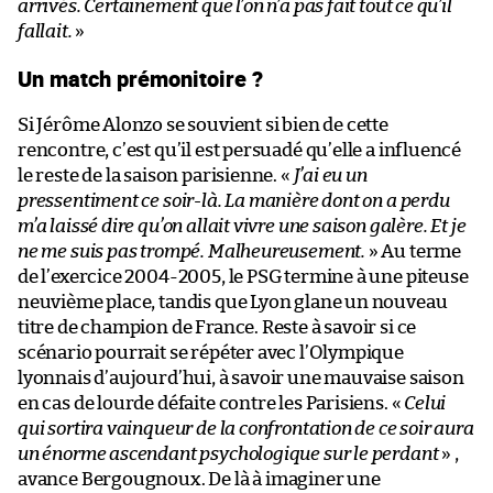
arrivés. Certainement que l’on n’a pas fait tout ce qu’il
fallait.
»
Un match prémonitoire ?
Si Jérôme Alonzo se souvient si bien de cette
rencontre, c’est qu’il est persuadé qu’elle a influencé
le reste de la saison parisienne. «
J’ai eu un
pressentiment ce soir-là. La manière dont on a perdu
m’a laissé dire qu’on allait vivre une saison galère. Et je
ne me suis pas trompé. Malheureusement.
» Au terme
de l’exercice 2004-2005, le PSG termine à une piteuse
neuvième place, tandis que Lyon glane un nouveau
titre de champion de France. Reste à savoir si ce
scénario pourrait se répéter avec l’Olympique
lyonnais d’aujourd’hui, à savoir une mauvaise saison
en cas de lourde défaite contre les Parisiens. «
Celui
qui sortira vainqueur de la confrontation de ce soir aura
un énorme ascendant psychologique sur le perdant
» ,
avance Bergougnoux. De là à imaginer une