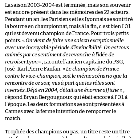
La saison 2003-2004 est terminée, mais son souvenir
est encore présent dans les mémoires des 22 acteurs.
Pendant un an, les Parisiens et les Lyonnais se sont tiré
la bourre en championnat, mais à la fin, c’est bien l’OL
qui est devenu champion de France. Pour trois petits
points. «
On vient de faire une saison exceptionnelle
avec une incroyable période d’invincibilité. On est tous
animés par ce sentiment de revanche à l’idée de
recroiser Lyon
» , raconte l’ancien capitaine du PSG,
José-Karl Pierre Fanfan. «
Le champion de France
contre le vice-champion, soit le même scénario que la
rencontre de ce soir, mis à part que les rôles sont
inversés. Déjà en 2004, c’était une énorme affiche
» ,
répond Bryan Bergougnoux qui était encore à l’OL à
l’époque. Les deux formations se sont présentées à
Cannes avec la ferme intention de remporter le
match.
Trophée des champions ou pas, un titre reste un titre.