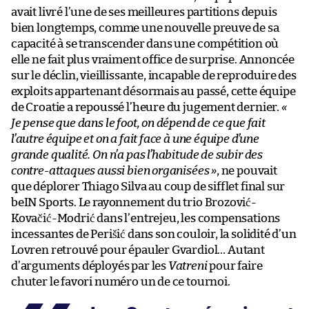
avait livré l’une de ses meilleures partitions depuis
bien longtemps, comme une nouvelle preuve de sa
capacité à se transcender dans une compétition où
elle ne fait plus vraiment office de surprise. Annoncée
sur le déclin, vieillissante, incapable de reproduire des
exploits appartenant désormais au passé, cette équipe
de Croatie a repoussé l’heure du jugement dernier.
«
Je pense que dans le foot, on dépend de ce que fait
l’autre équipe et on a fait face à une équipe d’une
grande qualité. On n’a pas l’habitude de subir des
contre-attaques aussi bien organisées »
, ne pouvait
que déplorer Thiago Silva au coup de sifflet final sur
beIN Sports. Le rayonnement du trio Brozović-
Kovačić-Modrić dans l’entrejeu, les compensations
incessantes de Perišić dans son couloir, la solidité d’un
Lovren retrouvé pour épauler Gvardiol… Autant
d’arguments déployés par les
Vatreni
pour faire
chuter le favori numéro un de ce tournoi.