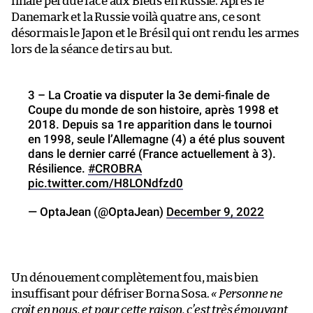
finale perdue face aux Bleus en Russie. Après le
Danemark et la Russie voilà quatre ans, ce sont
désormais le Japon et le Brésil qui ont rendu les armes
lors de la séance de tirs au but.
3 – La Croatie va disputer la 3e demi-finale de
Coupe du monde de son histoire, après 1998 et
2018. Depuis sa 1re apparition dans le tournoi
en 1998, seule l’Allemagne (4) a été plus souvent
dans le dernier carré (France actuellement à 3).
Résilience.
#CROBRA
pic.twitter.com/H8LONdfzd0
— OptaJean (@OptaJean)
December 9, 2022
Un dénouement complètement fou, mais bien
insuffisant pour défriser Borna Sosa.
« Personne ne
croit en nous, et pour cette raison, c’est très émouvant