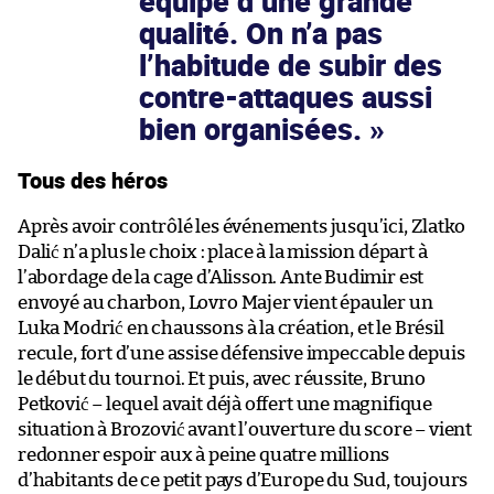
équipe d’une grande
qualité. On n’a pas
l’habitude de subir des
contre-attaques aussi
bien organisées.
Tous des héros
Après avoir contrôlé les événements jusqu’ici, Zlatko
Dalić n’a plus le choix : place à la mission départ à
l’abordage de la cage d’Alisson. Ante Budimir est
envoyé au charbon, Lovro Majer vient épauler un
Luka Modrić en chaussons à la création, et le Brésil
recule, fort d’une assise défensive impeccable depuis
le début du tournoi. Et puis, avec réussite, Bruno
Petković – lequel avait déjà offert une magnifique
situation à Brozović avant l’ouverture du score – vient
redonner espoir aux à peine quatre millions
d’habitants de ce petit pays d’Europe du Sud, toujours