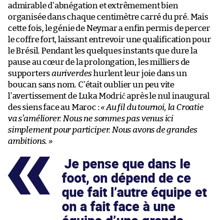
admirable d’abnégation et extrêmement bien
organisée dans chaque centimètre carré du pré. Mais
cette fois, le génie de Neymar a enfin permis de percer
le coffre fort, laissant entrevoir une qualification pour
le Brésil. Pendant les quelques instants que dure la
pause au cœur de la prolongation, les milliers de
supporters
auriverdes
hurlent leur joie dans un
boucan sans nom. C’était oublier un peu vite
l’avertissement de Luka Modrić après le nul inaugural
des siens face au Maroc :
« Au fil du tournoi, la Croatie
va s’améliorer. Nous ne sommes pas venus ici
simplement pour participer. Nous avons de grandes
ambitions. »
Je pense que dans le
foot, on dépend de ce
que fait l’autre équipe et
on a fait face à une