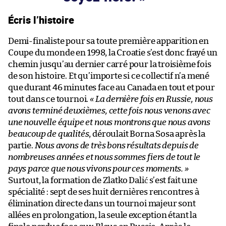
Écris l’histoire
Demi-finaliste pour sa toute première apparition en
Coupe du monde en 1998, la Croatie s’est donc frayé un
chemin jusqu’au dernier carré pour la troisième fois
de son histoire. Et qu’importe si ce collectif n’a mené
que durant 46 minutes face au Canada en tout et pour
tout dans ce tournoi.
« La dernière fois en Russie, nous
avons terminé deuxièmes, cette fois nous venons avec
une nouvelle équipe et nous montrons que nous avons
beaucoup de qualités
, déroulait Borna Sosa après la
partie.
Nous avons de très bons résultats depuis de
nombreuses années et nous sommes fiers de tout le
pays parce que nous vivons pour ces moments. »
Surtout, la formation de Zlatko Dalić s’est fait une
spécialité : sept de ses huit dernières rencontres à
élimination directe dans un tournoi majeur sont
allées en prolongation, la seule exception étant la