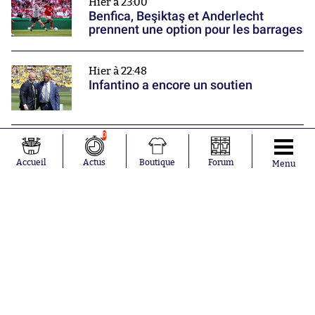
Hier à 23:00
Benfica, Beşiktaş et Anderlecht
prennent une option pour les barrages
Hier à 22:48
Infantino a encore un soutien
0
Hier à 22:00
Monaco poursuit sa prépa par une
Accueil
Actus
Boutique
Forum
Menu
victoire
Nos partenaires