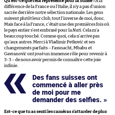
Qu’est-ce que cela représente pour la Suisse ?
À la
différence de la France ou l’Italie, il n’y a pas d’union
sacrée derrière notre sélection nationale. Les gens
suivent plutôt leur club, tout l’inverse de moi, donc.
Mais face à la France, c’était une des premières fois où
le pays entier s’est embrasé pour la
Nati
. Cela m’a
beaucoup touché. Comme quoi, cela n’arrive pas
qu’aux autres. Merci à Vladimir Petković et ses
changements parfaits – Fassnacht, Mbabu et
Gavranović ont joué un immense rôle pour revenir à
3-3 – de nous avoir permis de connaître cette joie
infinie.
Des fans suisses ont
commencé à aller près
de moi pour me
demander des selfies.
Est-ce que tu as senti les caméras s’attarder de plus