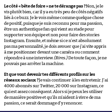
Le côté « bête de foire » ne te dérange pas ?
Non, je le
vis plutôt bien, car il y a eu très peu de côtés négatifs
liés à ce buzz. Je le vois même comme quelque chose
de positif, puisque je suis reconnu pour ma passion,
être un authentique fan qui vient au stade pour
supporter son équipe et non pour faire des stories
Instagram. Ensuite, et même si ce n’est absolument
pas ma personnalité, je dois avouer que j’ai vite appris
à me positionner devant une caméra ou comment
répondre à une interview.
(Rires.)
De toute façon, je ne
pouvais pas arrêter la machine.
Et que vont devenir tes différents profils sur les
réseaux sociaux ?
Je vais continuer à les entretenir. J’ai
4000 abonnés sur Twitter, 20 000 sur Instagram, ce
qui est assez conséquent. Alors si je peux les utiliser
de manière positive et qu’ils m’aident à vivre de ma
passion, ce serait dommage d’y renoncer.