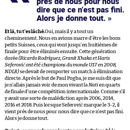
près de nous pour nous
dire que ce n’est pas fini.
Alors je donne tout.
Et là, tu t’es lâché.
Oui, mais il y a tout un
cheminement. Nous en avions marre d’être les bons
petits Suisses, ceux qui vont jusqu’en huitièmes de
finale pour être éliminés ensuite. Cette génération
dorée
(Ricardo Rodríguez, Granit Xhaka et Haris
Seferović ont été champions du monde U17 en 2008,
NDLR)
se devait de remporter un match à élimination
directe. Après le but de Paul Pogba, je me suis dit que
je n’allais jamais voir de mon vivant la
Nati
en quarts
de finale d’une compétition internationale. Comme s’il
y avait une sorte de malédiction après 2006, 2014,
2016 et 2018. Puis lorsque Seferović marque le 3-2, il
vient près de nous pour nous dire que ce n’est pas fini.
Alors je donne tout.