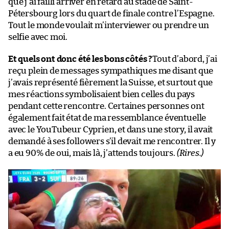
que j’ai failli arriver en retard au stade de Saint-
Pétersbourg lors du quart de finale contre l’Espagne.
Tout le monde voulait m’interviewer ou prendre un
selfie avec moi.
Et quels ont donc été les bons côtés ?
Tout d’abord, j’ai
reçu plein de messages sympathiques me disant que
j’avais représenté fièrement la Suisse, et surtout que
mes réactions symbolisaient bien celles du pays
pendant cette rencontre. Certaines personnes ont
également fait état de ma ressemblance éventuelle
avec le YouTubeur Cyprien, et dans une story, il avait
demandé à ses followers s’il devait me rencontrer. Il y
a eu 90% de oui, mais là, j’attends toujours.
(Rires.)