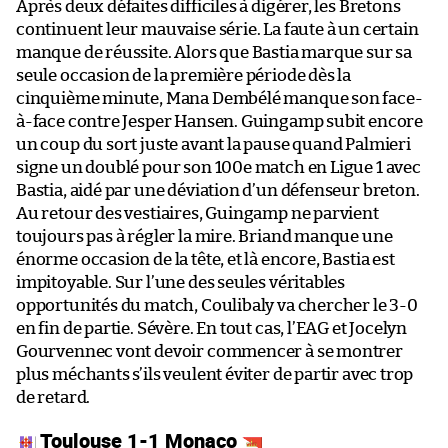
Après deux défaites difficiles à digérer, les Bretons
continuent leur mauvaise série. La faute à un certain
manque de réussite. Alors que Bastia marque sur sa
seule occasion de la première période dès la
cinquième minute, Mana Dembélé manque son face-
à-face contre Jesper Hansen. Guingamp subit encore
un coup du sort juste avant la pause quand Palmieri
signe un doublé pour son 100e match en Ligue 1 avec
Bastia, aidé par une déviation d’un défenseur breton.
Au retour des vestiaires, Guingamp ne parvient
toujours pas à régler la mire. Briand manque une
énorme occasion de la tête, et là encore, Bastia est
impitoyable. Sur l’une des seules véritables
opportunités du match, Coulibaly va chercher le 3-0
en fin de partie. Sévère. En tout cas, l’EAG et Jocelyn
Gourvennec vont devoir commencer à se montrer
plus méchants s’ils veulent éviter de partir avec trop
de retard.
Toulouse 1-1 Monaco