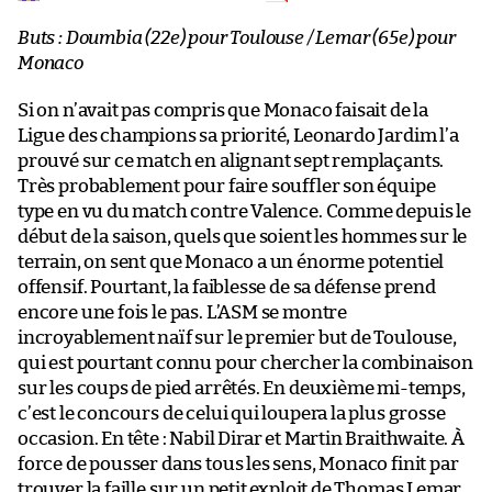
Buts : Doumbia (22e) pour Toulouse / Lemar (65e) pour
Monaco
Si on n’avait pas compris que Monaco faisait de la
Ligue des champions sa priorité, Leonardo Jardim l’a
prouvé sur ce match en alignant sept remplaçants.
Très probablement pour faire souffler son équipe
type en vu du match contre Valence. Comme depuis le
début de la saison, quels que soient les hommes sur le
terrain, on sent que Monaco a un énorme potentiel
offensif. Pourtant, la faiblesse de sa défense prend
encore une fois le pas. L’ASM se montre
incroyablement naïf sur le premier but de Toulouse,
qui est pourtant connu pour chercher la combinaison
sur les coups de pied arrêtés. En deuxième mi-temps,
c’est le concours de celui qui loupera la plus grosse
occasion. En tête : Nabil Dirar et Martin Braithwaite. À
force de pousser dans tous les sens, Monaco finit par
trouver la faille sur un petit exploit de Thomas Lemar