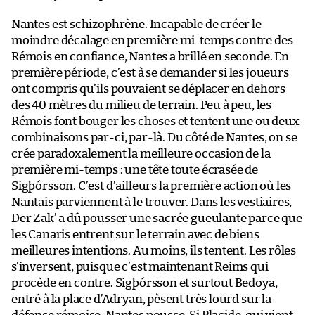
Nantes est schizophrène. Incapable de créer le
moindre décalage en première mi-temps contre des
Rémois en confiance, Nantes a brillé en seconde. En
première période, c’est à se demander si les joueurs
ont compris qu’ils pouvaient se déplacer en dehors
des 40 mètres du milieu de terrain. Peu à peu, les
Rémois font bouger les choses et tentent une ou deux
combinaisons par-ci, par-là. Du côté de Nantes, on se
crée paradoxalement la meilleure occasion de la
première mi-temps : une tête toute écrasée de
Sigþórsson. C’est d’ailleurs la première action où les
Nantais parviennent à le trouver. Dans les vestiaires,
Der Zak’ a dû pousser une sacrée gueulante parce que
les Canaris entrent sur le terrain avec de biens
meilleures intentions. Au moins, ils tentent. Les rôles
s’inversent, puisque c’est maintenant Reims qui
procède en contre. Sigþórsson et surtout Bedoya,
entré à la place d’Adryan, pèsent très lourd sur la