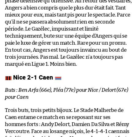
phase défensive qu’offensive. Au retour des vestiaires,
Angers a bien compris que le plus dur était fait. Tant
mieux pour eux, mais tant pis pour le spectacle. Parce
qu’il ne se passera absolument rien en seconde
période. Le Gazélec, impuissant et limité
techniquement, bute sur une équipe d’Angers qui se
paie le luxe de gérer un match. Rare pour un promu.
En tout cas, Angers est toujours invaincu au bout de
trois journées. Pas mal. Le Gazélec n’a toujours pas
marqué en Ligue 1. Moins bien.
Nice 2-1 Caen
Buts : Ben Arfa (66e), Pléa (77e) pour Nice / Delort (67e)
pour Caen
Trois buts, trois petits bijoux. Le Stade Malherbe de
Caen entame ce match en se reposant sur ses
hommes forts : Andy Delort, Damien Da Silva et Rémy
Vercoutre. Face au losange niçois, le 4-1-4-1 caennais