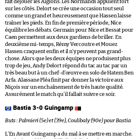
fait déjouer les Aiglons. Les Normands appuient fort
sur les côtés. Delort se crée une occasion tout seul
comme un grand et heureusement que Hassen laisse
traîner les pieds. En fin de première période, Nice
équilibre les débats. Germain pour Nice et Bessat pour
Caen permettent aux deux gardiens de briller. En
deuxième mi-temps, Rémy Vercoutre et Mouez
Hassen craquent enfin et il n’y peuvent pas grand-
chose. Alors que les deux équipes ne produisent plus
trop de jeu, Andy Delort répond du tac au tac par un
très beau but à un chef-d’œuvre en solo de Hatem Ben
Arfa. Alassane Pléa finit par donner la victoire aux
Niçois sur un enchaînement de très haute qualité.
Assurément le match qu’il fallait suivre ce soir.
Bastia 3-0 Guingamp
Buts : Palmieri (5e) et (39e), Coulibaly (90e) pour Bastia
L’En Avant Guingamp a du mal à se mettre en marche.