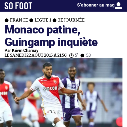
S’abonner au mag
FRANCE
LIGUE 1
3E JOURNÉE
Monaco patine,
Guingamp inquiète
Par Kévin Charnay
LE SAMEDI 22 AOÛT 2015 À 21:56
5'
53