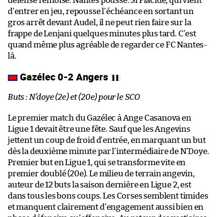
défense rémoise. Nantes pousse. Si Placide, qui vient
d’entrer en jeu, repousse l’échéance en sortant un
gros arrêt devant Audel, il ne peut rien faire sur la
frappe de Lenjani quelques minutes plus tard. C’est
quand même plus agréable de regarder ce FC Nantes-
là.
Gazélec 0-2 Angers
Buts : N’doye (2e) et (20e) pour le SCO
Le premier match du Gazélec à Ange Casanova en
Ligue 1 devait être une fête. Sauf que les Angevins
jettent un coup de froid d’entrée, en marquant un but
dès la deuxième minute par l’intermédiaire de N’Doye.
Premier but en Ligue 1, qui se transforme vite en
premier doublé (20e). Le milieu de terrain angevin,
auteur de 12 buts la saison dernière en Ligue 2, est
dans tous les bons coups. Les Corses semblent timides
et manquent clairement d’engagement aussi bien en