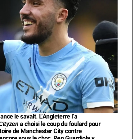
ance le savait. L’Angleterre l’a
Cityzen
a choisi le coup du foulard pour
ictoire de Manchester City contre
encore sous le choc, Pep Guardiola y