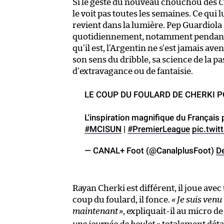
Si le geste du nouveau chouchou des
C
le voit pas toutes les semaines. Ce qui
revient dans la lumière. Pep Guardiola 
quotidiennement, notamment pendant qu
qu’il est, l’Argentin ne s’est jamais aven
son sens du dribble, sa science de la p
d’extravagance ou de fantaisie.
LE COUP DU FOULARD DE CHERKI P
L'inspiration magnifique du Français 
#MCISUN
|
#PremierLeague
pic.twi
— CANAL+ Foot (@CanalplusFoot)
D
Rayan Cherki est différent, il joue avec u
coup du foulard, il fonce.
« Je suis venu 
maintenant
»
, expliquait-il au micro d