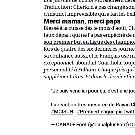
une journée de boulot »
totalement déta
Traduction : Cherki n’a pas changé son 
d’instinct imprévisible qui a fait les bel
Merci maman, merci papa
Blessé à la cuisse dès le mois d’août,
faux départ qui ne l’a pas empêché de 
son premier but en Ligue des champio
lors de quatre des six dernières jour
sa confiance aussi, et le Français os
exceptionnel
, abondait Guardiola, tou
personnalité à Fulham. Chaque fois qu’il 
supplémentaires. Et dans le dernier tiers
"Je suis venu ici pour ça, c'est une jou
La réaction très mesurée de Rayan Ch
#MCISUN
|
#PremierLeague
pic.twi
— CANAL+ Foot (@CanalplusFoot)
D