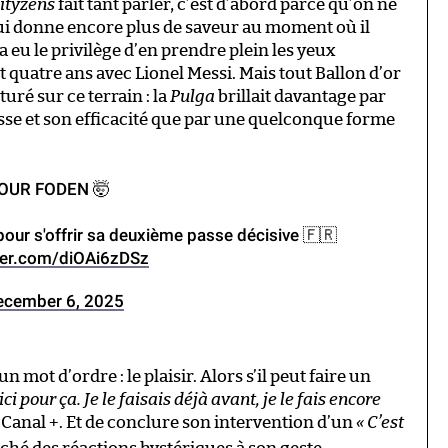
ityzens
fait tant parler, c’est d’abord parce qu’on ne
 lui donne encore plus de saveur au moment où il
a eu le privilège d’en prendre plein les yeux
atre ans avec Lionel Messi. Mais tout Ballon d’or
turé sur ce terrain : la
Pulga
brillait davantage par
asse et son efficacité que par une quelconque forme
OUR FODEN 🤯
pour s'offrir sa deuxième passe décisive 🇫🇷
tter.com/diOAi6zDSz
ecember 6, 2025
n mot d’ordre : le plaisir. Alors s’il peut faire un
ici pour ça. Je le faisais déjà avant, je le fais encore
e Canal +. Et de conclure son intervention d’un
« C’est