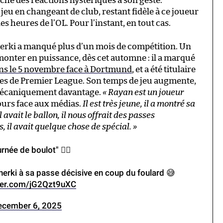
ché des réactions hystériques à son geste.
jeu en changeant de club, restant fidèle à ce joueur
les heures de l’OL. Pour l’instant, en tout cas.
 Cherki a manqué plus d’un mois de compétition. Un
monter en puissance, dès cet automne : il a marqué
ns le 5 novembre face à Dortmund
, et a été titulaire
nées de Premier League. Son temps de jeu augmente,
e mécaniquement davantage.
«
Rayan est un joueur
jours face aux médias.
Il est très jeune, il a montré sa
avait le ballon, il nous offrait des passes
, il avait quelque chose de spécial.
»
rnée de boulot" 🧘‍♂️
erki à sa passe décisive en coup du foulard 😅
tter.com/jG2Qzt9uXC
ecember 6, 2025