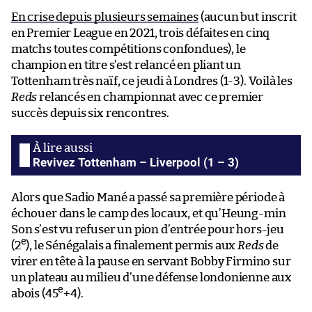
En crise depuis plusieurs semaines
(aucun but inscrit
en Premier League en 2021, trois défaites en cinq
matchs toutes compétitions confondues), le
champion en titre s’est relancé en pliant un
Tottenham très naïf, ce jeudi à Londres (1-3). Voilà les
Reds
relancés en championnat avec ce premier
succès depuis six rencontres.
Revivez Tottenham – Liverpool (1 – 3)
Alors que Sadio Mané a passé sa première période à
échouer dans le camp des locaux, et qu’Heung-min
Son s’est vu refuser un pion d’entrée pour hors-jeu
e
(2
), le Sénégalais a finalement permis aux
Reds
de
virer en tête à la pause en servant Bobby Firmino sur
un plateau au milieu d’une défense londonienne aux
e
abois (45
+4).