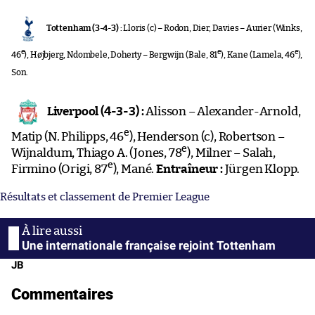
Tottenham (3-4-3) :
Lloris (c) – Rodon, Dier, Davies – Aurier (Winks,
e
e
e
46
), Højbjerg, Ndombele, Doherty – Bergwijn (Bale, 81
), Kane (Lamela, 46
),
Son.
Liverpool (4-3-3) :
Alisson – Alexander-Arnold,
e
Matip (N. Philipps, 46
), Henderson (c), Robertson –
e
Wijnaldum, Thiago A. (Jones, 78
), Milner – Salah,
e
Firmino (Origi, 87
), Mané.
Entraîneur :
Jürgen Klopp.
Résultats et classement de Premier League
Une internationale française rejoint Tottenham
JB
Commentaires