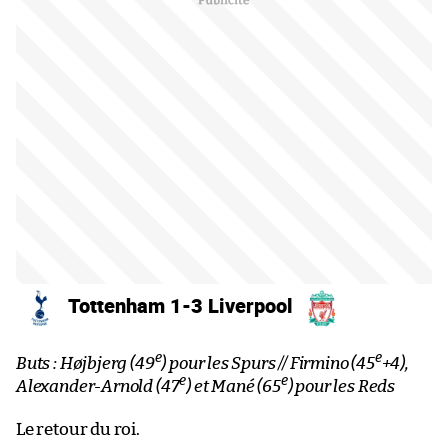
Tottenham 1-3 Liverpool
e
e
Buts : Højbjerg (49
) pour les Spurs // Firmino (45
+4),
e
e
Alexander-Arnold (47
) et Mané (65
) pour les Reds
Le retour du roi.