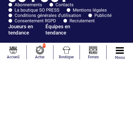
Abonnements
Contacts
La boutique SO PRESS
Mentions légales
Conditions générales d'utilisation
Publicité
Consentement RGPD
Recrutement
Joueurs en
Équipes en
tendance
tendance
Mohamed
Chelsea
10
Salah
Paris Saint-
Mykhailo
Germain
Accueil
Actus
Boutique
Forum
Menu
Mudryk
Bordeaux
Neymar
Olympique
Khalis Merah
lyonnais
Loïs Openda
FIFA
Moussa
Real Madrid
Niakhaté
RC Strasbourg
Nicolás
AC Milan
Tagliafico
France
Pavel Šulc
RC Lens
Josh Maja
Gauthier Hein