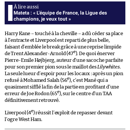
Mateta : « L’équipe de France, la Ligue des
champions, je veux tout »
Harry Kane – touché à la cheville – a dû céder sa place
à l’entracte et Liverpool est reparti de plus belle,
faisant d’emblée le break grâce à une reprise limpide
e
de Trent Alexander-Arnold (47
). De quoi énerver
Pierre-Emile Højbjerg, auteur d’une sacoche parfaite
pour son premier pion sous le maillot des
Lilywhites
.
La seule lueur d’espoir pour les locaux : après un pion
e
refusé à Mohamed Salah (56
), c’est Mané qui a
quasiment sifflé la fin de la partie en profitant d’une
e
erreur de Joe Rodon (65
), sur le centre d’un TAA
définitivement retrouvé.
e
Liverpool (4
) réussit l’exploit de repasser devant
l’ogre West Ham.