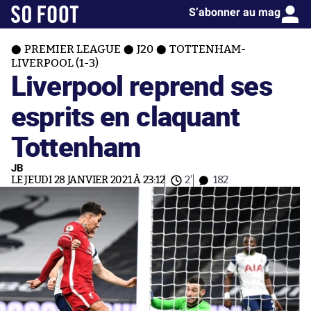
S’abonner au mag
PREMIER LEAGUE
J20
TOTTENHAM-
LIVERPOOL (1-3)
Liverpool reprend ses
esprits en claquant
Tottenham
JB
LE JEUDI 28 JANVIER 2021 À 23:12
2'
182