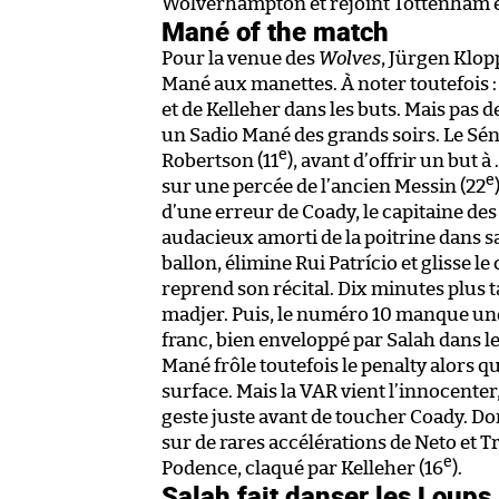
Wolverhampton et rejoint Tottenham 
Mané of the match
Pour la venue des
Wolves
, Jürgen Klopp
Mané aux manettes. À noter toutefois : l
et de Kelleher dans les buts. Mais pas 
un Sadio Mané des grands soirs. Le Sén
e
Robertson (11
), avant d’offrir un but
e
sur une percée de l’ancien Messin (22
d’une erreur de Coady, le capitaine de
audacieux amorti de la poitrine dans s
ballon, élimine Rui Patrício et glisse le
reprend son récital. Dix minutes plus ta
madjer. Puis, le numéro 10 manque une
franc, bien enveloppé par Salah dans le
Mané frôle toutefois le penalty alors 
surface. Mais la VAR vient l’innocenter, à
geste juste avant de toucher Coady. 
sur de rares accélérations de Neto et T
e
Podence, claqué par Kelleher (16
).
Salah fait danser les Loups