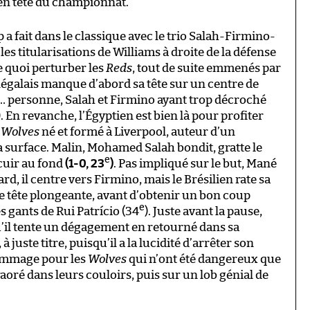
en tête du championnat.
 a fait dans le classique avec le trio Salah-Firmino-
es titularisations de Williams à droite de la défense
de quoi perturber les
Reds
, tout de suite emmenés par
égalais manque d’abord sa tête sur un centre de
 à … personne, Salah et Firmino ayant trop décroché
). En revanche, l’Égyptien est bien là pour profiter
s
Wolves
né et formé à Liverpool, auteur d’un
a surface. Malin, Mohamed Salah bondit, gratte le
e
 cuir au fond
(1-0, 23
)
. Pas impliqué sur le but, Mané
rd, il centre vers Firmino, mais le Brésilien rate sa
 tête plongeante, avant d’obtenir un bon coup
e
s gants de Rui Patrício (34
). Juste avant la pause,
qu’il tente un dégagement en retourné dans sa
 juste titre, puisqu’il a la lucidité d’arrêter son
Dommage pour les
Wolves
qui n’ont été dangereux que
raoré dans leurs couloirs, puis sur un lob génial de