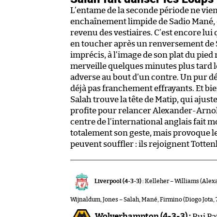
L’entame de la seconde période ne vie
enchaînement limpide de Sadio Mané, qu
revenu des vestiaires. C’est encore lui
en toucher après un renversement de Sa
imprécis, à l’image de son plat du pied r
merveille quelques minutes plus tard lo
adverse au bout d’un contre. Un pur d
déjà pas franchement effrayants. Et bi
Salah trouve la tête de Matip, qui ajust
profite pour relancer Alexander-Arnold
centre de l’international anglais fait 
totalement son geste, mais provoque 
peuvent souffler : ils rejoignent Tott
Liverpool (4-3-3) :
Kelleher – Williams (Alex
Wijnaldum, Jones – Salah, Mané, Firmino (Diogo Jota, 
Wolverhampton (4-3-3) :
Rui Pa