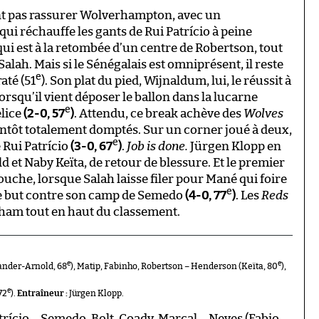
nt pas rassurer Wolverhampton, avec un
i réchauffe les gants de Rui Patrício à peine
 qui est à la retombée d’un centre de Robertson, tout
lah. Mais si le Sénégalais est omniprésent, il reste
e
até (51
). Son plat du pied, Wijnaldum, lui, le réussit à
rsqu’il vient déposer le ballon dans la lucarne
e
élice
(2-0, 57
)
. Attendu, ce break achève des
Wolves
entôt totalement domptés. Sur un corner joué à deux,
e
e Rui Patrício
(3-0, 67
)
.
Job is done.
Jürgen Klopp en
 et Naby Keïta, de retour de blessure. Et le premier
mouche, lorsque Salah laisse filer pour Mané qui foire
e
le but contre son camp de Semedo
(4-0, 77
)
. Les
Reds
enham tout en haut du classement.
e
e
ander-Arnold, 68
), Matip, Fabinho, Robertson – Henderson (Keïta, 80
),
e
72
).
Entraîneur :
Jürgen Klopp.
trício – Semedo, Bolt, Coady, Marçal – Neves (Fabio