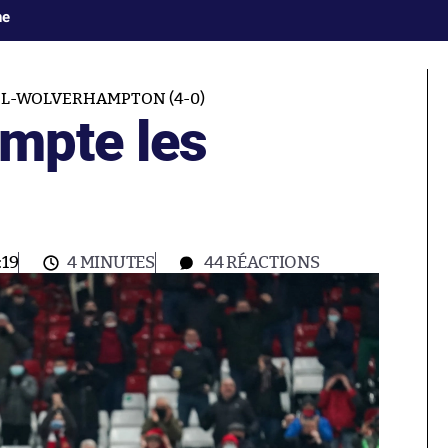
ne
L-WOLVERHAMPTON (4-0)
ompte les
:19
4 MINUTES
44
RÉACTIONS