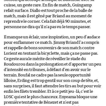
cuisse, un geste rare. En fin de match, Guingamp
refait surface. Diallo est tout proche de la balle de
match, mais il est gêné par Briand au moment de
reprendre le corner. Cela fait déjà 90 minutes, et
personne ne dira qu’il n’a pas vu le temps passer.
Il manque un éclair, une inspiration, un peu d’audace
pour enflammer ce match. Jimmy Briand l’a compris
et rappelle de bons souvenirs de son match contre
Lorient en tentant la bicyclette, mais ça ne passe pas.
Ce geste aura le mérite de réveiller le stade du
Roudourou dans la prolongation et d’apporter un peu
d’intensité en tribunes, à défaut d’en avoir sur le
terrain. Boufal ne cadre pas la seule opportunité
lilloise, Erding est trop gentil sur son coup de tête, et,
sans surprises, il faut attendre les tirs au but pour voir
enfin les filets trembler. Et à ce petit jeu-là, c’est le
LOSC qui est le plus chanceux. Enyeama bloque une
première tentative de Bénezet et n’est pas