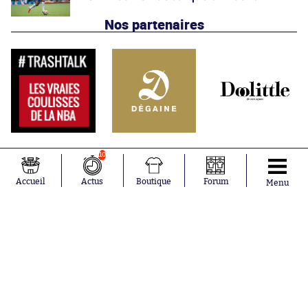
Nos partenaires
10
Accueil
Actus
Boutique
Forum
Menu
Abonnements
Contacts
La boutique SO PRESS
Mentions légales
Conditions générales d'utilisation
Publicité
Consentement RGPD
Recrutement
Joueurs en
Équipes en