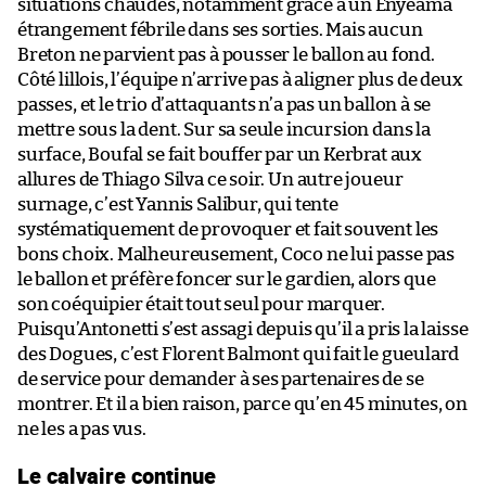
situations chaudes, notamment grâce à un Enyeama
étrangement fébrile dans ses sorties. Mais aucun
Breton ne parvient pas à pousser le ballon au fond.
Côté lillois, l’équipe n’arrive pas à aligner plus de deux
passes, et le trio d’attaquants n’a pas un ballon à se
mettre sous la dent. Sur sa seule incursion dans la
surface, Boufal se fait bouffer par un Kerbrat aux
allures de Thiago Silva ce soir. Un autre joueur
surnage, c’est Yannis Salibur, qui tente
systématiquement de provoquer et fait souvent les
bons choix. Malheureusement, Coco ne lui passe pas
le ballon et préfère foncer sur le gardien, alors que
son coéquipier était tout seul pour marquer.
Puisqu’Antonetti s’est assagi depuis qu’il a pris la laisse
des Dogues, c’est Florent Balmont qui fait le gueulard
de service pour demander à ses partenaires de se
montrer. Et il a bien raison, parce qu’en 45 minutes, on
ne les a pas vus.
Le calvaire continue