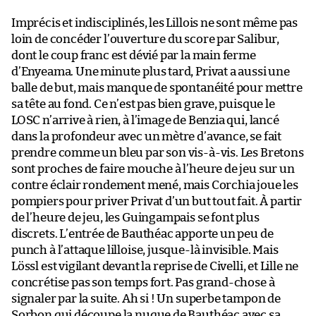
Imprécis et indisciplinés, les Lillois ne sont même pas
loin de concéder l’ouverture du score par Salibur,
dont le coup franc est dévié par la main ferme
d’Enyeama. Une minute plus tard, Privat a aussi une
balle de but, mais manque de spontanéité pour mettre
sa tête au fond. Ce n’est pas bien grave, puisque le
LOSC n’arrive à rien, à l’image de Benzia qui, lancé
dans la profondeur avec un mètre d’avance, se fait
prendre comme un bleu par son vis-à-vis. Les Bretons
sont proches de faire mouche à l’heure de jeu sur un
contre éclair rondement mené, mais Corchia joue les
pompiers pour priver Privat d’un but tout fait. À partir
de l’heure de jeu, les Guingampais se font plus
discrets. L’entrée de Bauthéac apporte un peu de
punch à l’attaque lilloise, jusque-là invisible. Mais
Lössl est vigilant devant la reprise de Civelli, et Lille ne
concrétise pas son temps fort. Pas grand-chose à
signaler par la suite. Ah si ! Un superbe tampon de
Sorbon qui découpe la nuque de Bauthéac avec sa