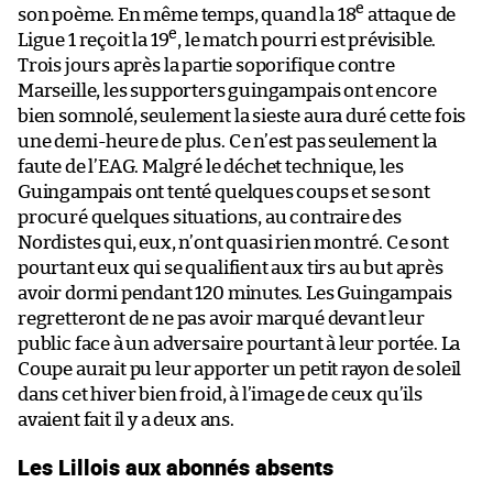
e
son poème. En même temps, quand la 18
attaque de
e
Ligue 1 reçoit la 19
, le match pourri est prévisible.
Trois jours après la partie soporifique contre
Marseille, les supporters guingampais ont encore
bien somnolé, seulement la sieste aura duré cette fois
une demi-heure de plus. Ce n’est pas seulement la
faute de l’EAG. Malgré le déchet technique, les
Guingampais ont tenté quelques coups et se sont
procuré quelques situations, au contraire des
Nordistes qui, eux, n’ont quasi rien montré. Ce sont
pourtant eux qui se qualifient aux tirs au but après
avoir dormi pendant 120 minutes. Les Guingampais
regretteront de ne pas avoir marqué devant leur
public face à un adversaire pourtant à leur portée. La
Coupe aurait pu leur apporter un petit rayon de soleil
dans cet hiver bien froid, à l’image de ceux qu’ils
avaient fait il y a deux ans.
Les Lillois aux abonnés absents