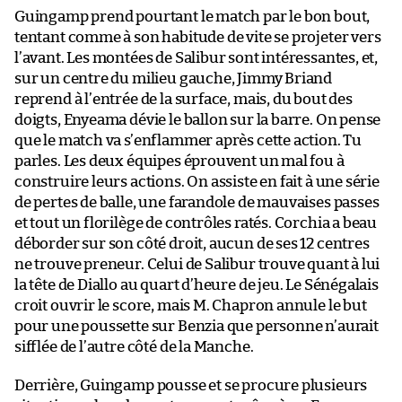
Guingamp prend pourtant le match par le bon bout,
tentant comme à son habitude de vite se projeter vers
l’avant. Les montées de Salibur sont intéressantes, et,
sur un centre du milieu gauche, Jimmy Briand
reprend à l’entrée de la surface, mais, du bout des
doigts, Enyeama dévie le ballon sur la barre. On pense
que le match va s’enflammer après cette action. Tu
parles. Les deux équipes éprouvent un mal fou à
construire leurs actions. On assiste en fait à une série
de pertes de balle, une farandole de mauvaises passes
et tout un florilège de contrôles ratés. Corchia a beau
déborder sur son côté droit, aucun de ses 12 centres
ne trouve preneur. Celui de Salibur trouve quant à lui
la tête de Diallo au quart d’heure de jeu. Le Sénégalais
croit ouvrir le score, mais M. Chapron annule le but
pour une poussette sur Benzia que personne n’aurait
sifflée de l’autre côté de la Manche.
Derrière, Guingamp pousse et se procure plusieurs