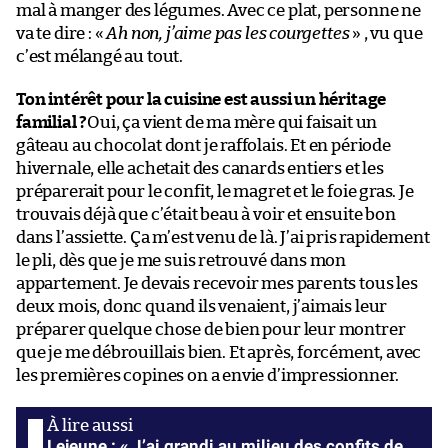
mal à manger des légumes. Avec ce plat, personne ne
va te dire : «
Ah non, j’aime pas les courgettes
» , vu que
c’est mélangé au tout.
Ton intérêt pour la cuisine est aussi un héritage
familial ?
Oui, ça vient de ma mère qui faisait un
gâteau au chocolat dont je raffolais. Et en période
hivernale, elle achetait des canards entiers et les
préparerait pour le confit, le magret et le foie gras. Je
trouvais déjà que c’était beau à voir et ensuite bon
dans l’assiette. Ça m’est venu de là. J’ai pris rapidement
le pli, dès que je me suis retrouvé dans mon
appartement. Je devais recevoir mes parents tous les
deux mois, donc quand ils venaient, j’aimais leur
préparer quelque chose de bien pour leur montrer
que je me débrouillais bien. Et après, forcément, avec
les premières copines on a envie d’impressionner.
Lejeune : « J’ai grandi au milieu des confits de