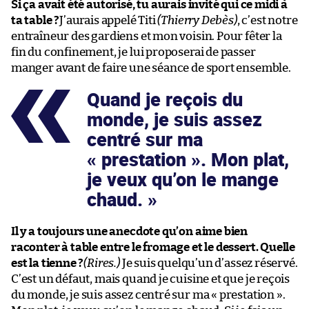
Si ça avait été autorisé, tu aurais invité qui ce midi à
ta table ?
J’aurais appelé Titi
(Thierry Debès)
, c’est notre
entraîneur des gardiens et mon voisin. Pour fêter la
fin du confinement, je lui proposerai de passer
manger avant de faire une séance de sport ensemble.
Quand je reçois du
monde, je suis assez
centré sur ma
« prestation ». Mon plat,
je veux qu’on le mange
chaud.
Il y a toujours une anecdote qu’on aime bien
raconter à table entre le fromage et le dessert. Quelle
est la tienne ?
(Rires.)
Je suis quelqu’un d’assez réservé.
C’est un défaut, mais quand je cuisine et que je reçois
du monde, je suis assez centré sur ma « prestation ».