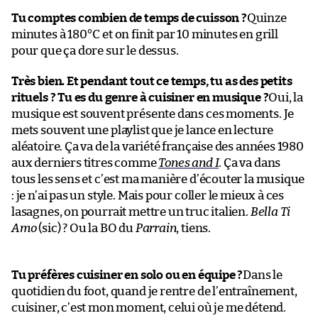
Tu comptes combien de temps de cuisson ?
Quinze
minutes à 180°C et on finit par 10 minutes en grill
pour que ça dore sur le dessus.
Très bien. Et pendant tout ce temps, tu as des petits
rituels ? Tu es du genre à cuisiner en musique ?
Oui, la
musique est souvent présente dans ces moments. Je
mets souvent une playlist que je lance en lecture
aléatoire. Ça va de la variété française des années 1980
aux derniers titres comme
Tones and I
. Ça va dans
tous les sens et c’est ma manière d’écouter la musique
: je n’ai pas un style. Mais pour coller le mieux à ces
lasagnes, on pourrait mettre un truc italien.
Bella Ti
Amo
(sic) ? Ou la BO du
Parrain
, tiens.
Tu préfères cuisiner en solo ou en équipe ?
Dans le
quotidien du foot, quand je rentre de l’entraînement,
cuisiner, c’est mon moment, celui où je me détend.