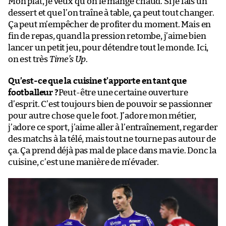
Mon plat, je veux qu’on le mange chaud. Si je fais un
dessert et que l’on traîne à table, ça peut tout changer.
Ça peut m’empêcher de profiter du moment. Mais en
fin de repas, quand la pression retombe, j’aime bien
lancer un petit jeu, pour détendre tout le monde. Ici,
on est très
Time’s Up
.
Qu’est-ce que la cuisine t’apporte en tant que
footballeur ?
Peut-être une certaine ouverture
d’esprit. C’est toujours bien de pouvoir se passionner
pour autre chose que le foot. J’adore mon métier,
j’adore ce sport, j’aime aller à l’entraînement, regarder
des matchs à la télé, mais tout ne tourne pas autour de
ça. Ça prend déjà pas mal de place dans ma vie. Donc la
cuisine, c’est une manière de m’évader.