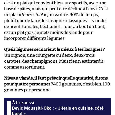
c’est un plat qui convient bien aux sportifs, avec une
base de pâtes, mais qui peut être décliné à l’envi. C’est
un plat «
fourre-tout
» , on va dire. 90% du temps,
plutôt que de faire des lasagnes classiques — viande
de bœuf, tomates, béchamel — qui, au bout du bout,
est un plat gras, je mets moins de viande pour
incorporer différents légumes.
Quels légumes se marient le mieux à tes lasagnes ?
Un oignon, une courgette ou deux, deux-trois
carottes, des champignons. Mais rien n’est interdit
comme assortiment.
Niveau viande, il faut prévoir quelle quantité, disons
pour quatre personnes ?
400 grammes, c’est bien. 100
grammes par personne.
Bevic Moussiti-Oko : « J’étais en cuisine, côté
bœuf »