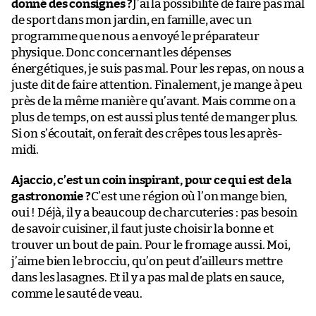
donné des consignes ?
J’ai la possibilité de faire pas mal
de sport dans mon jardin, en famille, avec un
programme que nous a envoyé le préparateur
physique. Donc concernant les dépenses
énergétiques, je suis pas mal. Pour les repas, on nous a
juste dit de faire attention. Finalement, je mange à peu
près de la même manière qu’avant. Mais comme on a
plus de temps, on est aussi plus tenté de manger plus.
Si on s’écoutait, on ferait des crêpes tous les après-
midi.
Ajaccio, c’est un coin inspirant, pour ce qui est de la
gastronomie ?
C’est une région où l’on mange bien,
oui ! Déjà, il y a beaucoup de charcuteries : pas besoin
de savoir cuisiner, il faut juste choisir la bonne et
trouver un bout de pain. Pour le fromage aussi. Moi,
j’aime bien le brocciu, qu’on peut d’ailleurs mettre
dans les lasagnes. Et il y a pas mal de plats en sauce,
comme le sauté de veau.