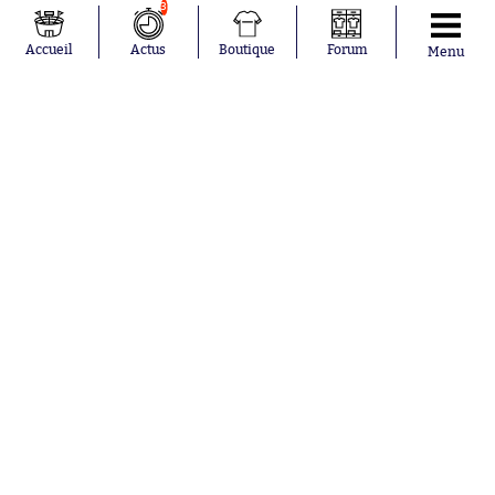
3
Accueil
Actus
Boutique
Forum
Menu
Aujourd'hui à 9:47
Pour Théo Zidane, entraîner les Bleus
a toujours été le rêve de Zizou
Aujourd'hui à 9:34
On connaît désormais tous les quarts
de finalistes de la CAN féminine
Aujourd'hui à 9:00
L’Argentine vole au secours de Gianni
Infantino
Nos partenaires