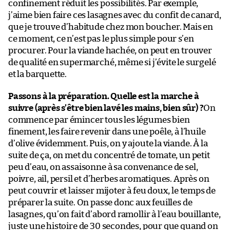
confinement réduit les possibilités. Par exemple,
j’aime bien faire ces lasagnes avec du confit de canard,
que je trouve d’habitude chez mon boucher. Mais en
ce moment, ce n’est pas le plus simple pour s’en
procurer. Pour la viande hachée, on peut en trouver
de qualité en supermarché, même si j’évite le surgelé
et la barquette.
Passons à la préparation. Quelle est la marche à
suivre (après s’être bien lavé les mains, bien sûr) ?
On
commence par émincer tous les légumes bien
finement, les faire revenir dans une poêle, à l’huile
d’olive évidemment. Puis, on y ajoute la viande. À la
suite de ça, on met du concentré de tomate, un petit
peu d’eau, on assaisonne à sa convenance de sel,
poivre, ail, persil et d’herbes aromatiques. Après on
peut couvrir et laisser mijoter à feu doux, le temps de
préparer la suite. On passe donc aux feuilles de
lasagnes, qu’on fait d’abord ramollir à l’eau bouillante,
juste une histoire de 30 secondes, pour que quand on