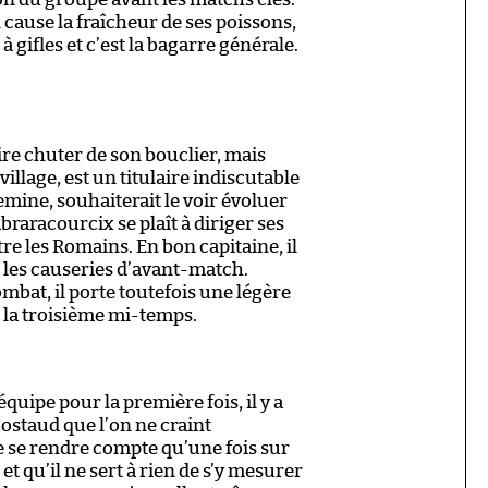
cause la fraîcheur de ses poissons,
à gifles et c’est la bagarre générale.
ire chuter de son bouclier, mais
illage, est un titulaire indiscutable
emine, souhaiterait le voir évoluer
Abraracourcix se plaît à diriger ses
re les Romains. En bon capitaine, il
r les causeries d’avant-match.
ombat, il porte toutefois une légère
e la troisième mi-temps.
uipe pour la première fois, il y a
staud que l’on ne craint
 se rendre compte qu’une fois sur
t et qu’il ne sert à rien de s’y mesurer