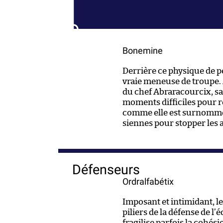
Bonemine
Derrière ce physique de 
vraie meneuse de troupe.
du chef Abraracourcix, sai
moments difficiles pour re
comme elle est surnommée 
siennes pour stopper les 
Défenseurs
Ordralfabétix
Imposant et intimidant, le
piliers de la défense de l’
fragilise parfois la cohés