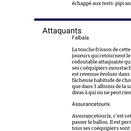
échappé aux tests-pipi an
Attaquants
Falbala
La touche frisson de cette 
joueurs qui retournent le
redoutable attaquante qui
ses coéquipiers moustach
est revenue évoluer dans s
fâcheuse habitude de choi
que dans 3 albums de la sa
divas à qui on ne peut rie
Assurancetourix
Assurancetourix, c’est ce
passer le ballon. Il est pe
tous ses coéquipiers sont