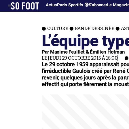
Actus
Paris Sportifs 🔞
S'abonner
Le Magazi
CULTURE
BANDE DESSINÉE
AS
L’équipe typ
Par Maxime Feuillet & Émilien Hofman
LE JEUDI 29 OCTOBRE 2015 À 16:00
Le 29 octobre 1959 apparaissait pour
l'irréductible Gaulois créé par René
revenir, quelques jours après la par
effectif qui porte fièrement la moust