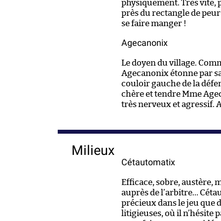
physiquement. Très vite, p
près du rectangle de peur
se faire manger !
Agecanonix
Le doyen du village. Comm
Agecanonix étonne par sa
couloir gauche de la défen
chère et tendre Mme Agec
très nerveux et agressif. 
Milieux
Cétautomatix
Efficace, sobre, austère,
auprès de l’arbitre… Céta
précieux dans le jeu que 
litigieuses, où il n’hésit