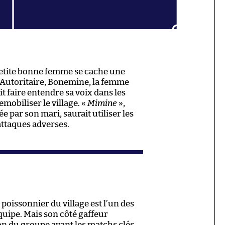
petite bonne femme se cache une
 Autoritaire, Bonemine, la femme
t faire entendre sa voix dans les
mobiliser le village. «
Mimine
»,
par son mari, saurait utiliser les
attaques adverses.
 poissonnier du village est l’un des
équipe. Mais son côté gaffeur
ion du groupe avant les matchs clés.