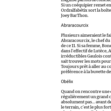
Si un coéquipier remet en 
Ordralfabétix sort la boîte 
Joey BarThon.
Abraracourcix
Plusieurs aimeraient le fa
Abraracourcix, le chef du v
de ce 11. Si sa femme, Bon
dans l’effectif de Lutèce, 
irréductibles Gaulois cont
sait trouver les mots pou
Toujours prêt à aller au c
préférence à la buvette d
Obélix
Quand on rencontre une éq
régulièrement un grand co
absolument pas… avant de
le terrain, c’est le plus for