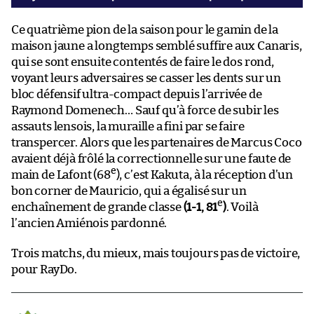
Ce quatrième pion de la saison pour le gamin de la
maison jaune a longtemps semblé suffire aux Canaris,
qui se sont ensuite contentés de faire le dos rond,
voyant leurs adversaires se casser les dents sur un
bloc défensif ultra-compact depuis l’arrivée de
Raymond Domenech… Sauf qu’à force de subir les
assauts lensois, la muraille a fini par se faire
transpercer. Alors que les partenaires de Marcus Coco
avaient déjà frôlé la correctionnelle sur une faute de
e
main de Lafont (68
), c’est Kakuta, à la réception d’un
bon corner de Mauricio, qui a égalisé sur un
e
enchaînement de grande classe
(1-1, 81
)
. Voilà
l’ancien Amiénois pardonné.
Trois matchs, du mieux, mais toujours pas de victoire,
pour RayDo.