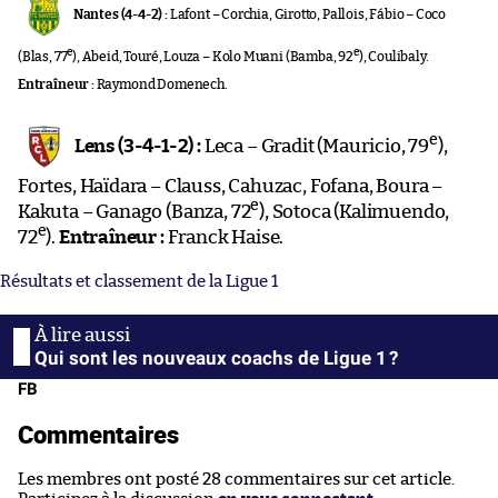
Nantes (4-4-2) :
Lafont – Corchia, Girotto, Pallois, Fábio – Coco
e
e
(Blas, 77
), Abeid, Touré, Louza – Kolo Muani (Bamba, 92
), Coulibaly.
Entraîneur :
Raymond Domenech.
e
Lens (3-4-1-2) :
Leca – Gradit (Mauricio, 79
),
Fortes, Haïdara – Clauss, Cahuzac, Fofana, Boura –
e
Kakuta – Ganago (Banza, 72
), Sotoca (Kalimuendo,
e
72
).
Entraîneur :
Franck Haise.
Résultats et classement de la Ligue 1
Qui sont les nouveaux coachs de Ligue 1 ?
FB
Commentaires
Les membres ont posté 28 commentaires sur cet article.