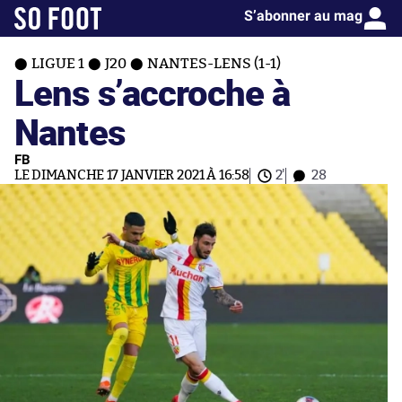
S’abonner au mag
LIGUE 1
J20
NANTES-LENS (1-1)
Lens s’accroche à
Nantes
FB
LE DIMANCHE 17 JANVIER 2021 À 16:58
2'
28