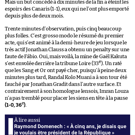
Mais un but concédé à dix minutes de la fin a éteint les
espoirs des Canaris (1-1), eux qui ne l’ont plus emporté
depuis plus de deux mois.
Trente minutes d’observation, puis cinq beaucoup
plus folles. C’est grosso modo le résumé du premier
acte, qui s’est animé à la demi-heure de jeu lorsque le
très actif Jonathan Clauss a obtenu un penalty sur une
faute de Fábio. Oui, mais voilà, la mine de Gaël Kakuta
e
s’est envolée derrière la tribune Loire (33
). Un raté
que les Sang et Or ont payé cher, puisqu’à peine deux
minutes plus tard, Randal Kolo Muani a à son tour été
fauché par Jonathan Gradit dans l’autre surface. Et
contrairement à son homologue lensois, Imran Louza
n’a pas tremblé pour placer les siens en tête à la pause
e
(1-0, 36
)
.
Raymond Domenech : « À cinq ans, je disais que
je voulais être président de la République »