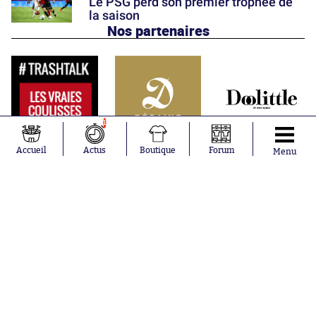
Le PSG perd son premier trophée de
la saison
Nos partenaires
1
Accueil
Actus
Boutique
Forum
Menu
Abonnements
Contacts
La boutique SO PRESS
Mentions légales
Conditions générales d'utilisation
Publicité
Consentement RGPD
Recrutement
Joueurs en
Équipes en