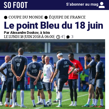
S’abonner au mag
COUPE DU MONDE
ÉQUIPE DE FRANCE
Le point Bleu du 18 juin
Par Alexandre Doskov, à Istra
LE LUNDI 18 JUIN 2018 À 06:00
4'
3