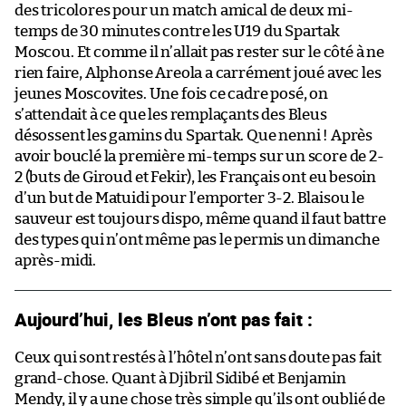
des tricolores pour un match amical de deux mi-
temps de 30 minutes contre les U19 du Spartak
Moscou. Et comme il n’allait pas rester sur le côté à ne
rien faire, Alphonse Areola a carrément joué avec les
jeunes Moscovites. Une fois ce cadre posé, on
s’attendait à ce que les remplaçants des Bleus
désossent les gamins du Spartak. Que nenni ! Après
avoir bouclé la première mi-temps sur un score de 2-
2 (buts de Giroud et Fekir), les Français ont eu besoin
d’un but de Matuidi pour l’emporter 3-2. Blaisou le
sauveur est toujours dispo, même quand il faut battre
des types qui n’ont même pas le permis un dimanche
après-midi.
Aujourd’hui, les Bleus n’ont pas fait :
Ceux qui sont restés à l’hôtel n’ont sans doute pas fait
grand-chose. Quant à Djibril Sidibé et Benjamin
Mendy, il y a une chose très simple qu’ils ont oublié de