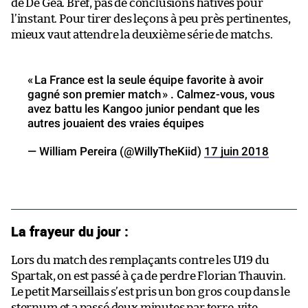
de De Gea. Bref, pas de conclusions hâtives pour
l’instant. Pour tirer des leçons à peu près pertinentes,
mieux vaut attendre la deuxième série de matchs.
« La France est la seule équipe favorite à avoir
gagné son premier match » . Calmez-vous, vous
avez battu les Kangoo junior pendant que les
autres jouaient des vraies équipes
— William Pereira (@WillyTheKiid)
17 juin 2018
La frayeur du jour :
Lors du match des remplaçants contre les U19 du
Spartak, on est passé à ça de perdre Florian Thauvin.
Le petit Marseillais s’est pris un bon gros coup dans le
sternum et a passé deux minutes par terre, vite