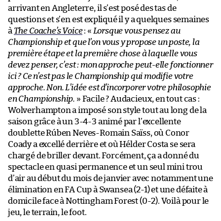
arrivant en Angleterre, il s’est posé des tas de
questions et s’en est expliqué il y a quelques semaines
à
The Coache’s Voice
: «
Lorsque vous pensez au
Championship et que l’on vous y propose un poste, la
première étape et la première chose à laquelle vous
devez penser, c’est : mon approche peut-elle fonctionner
ici ? Ce n’est pas le Championship qui modifie votre
approche. Non. L’idée est d’incorporer votre philosophie
en Championship.
» Facile ? Audacieux, en tout cas :
Wolverhampton a imposé son style tout au long de la
saison grâce à un 3-4-3 animé par l’excellente
doublette Rúben Neves-Romain Saïss, où Conor
Coady a excellé derrière et où Hélder Costa se sera
chargé de briller devant. Forcément, ça a donné du
spectacle en quasi permanence et un seul mini trou
d’air au début du mois de janvier avec notamment une
élimination en FA Cup à Swansea (2-1) et une défaite à
domicile face à Nottingham Forest (0-2). Voilà pour le
jeu, le terrain, le foot.