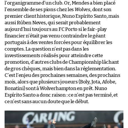
l’organigramme d’un club. Or, Mendes a bien placé
l’ensemble de ses pions chez les
Wolves
, dont son
premier client historique, Nuno Espírito Santo, mais
aussi Rúben Neves, qui serait probablement
aujourd’hui toujours au FC Porto si le fair-play
financier n’était pas venu contraindre le géant
portugais à des ventes forcées pour équilibrer les
comptes. La question n’est pas dans les
investissements réalisés pour atteindre cette
promotion, d’autres clubs de Championship lâchant
de gros chèques, mais bien dans la réglementation.
C’est l’enjeu des prochaines semaines, des prochains
mois, alors que plusieurs joueurs (Boly, Jota, Afobe,
Bonatini) sont à Wolverhampton en prêt. Nuno
Espírito Santo a donc raison : ce n’est pas terminé, et
ce n’est sans aucun doute que le début.