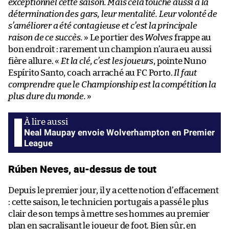
exceptionnel cette saison. Mais cela touche aussi à la
détermination des gars, leur mentalité. Leur volonté de
s’améliorer a été contagieuse et c’est la principale
raison de ce succès.
» Le portier des
Wolves
frappe au
bon endroit : rarement un champion n’aura eu aussi
fière allure. «
Et la clé, c’est les joueurs
, pointe Nuno
Espírito Santo, coach arraché au FC Porto.
Il faut
comprendre que le Championship est la compétition la
plus dure du monde.
»
Neal Maupay envoie Wolverhampton en Premier
League
Rúben Neves, au-dessus de tout
Depuis le premier jour, il y a cette notion d’effacement
: cette saison, le technicien portugais a passé le plus
clair de son temps à mettre ses hommes au premier
plan en sacralisant le joueur de foot. Bien sûr, en