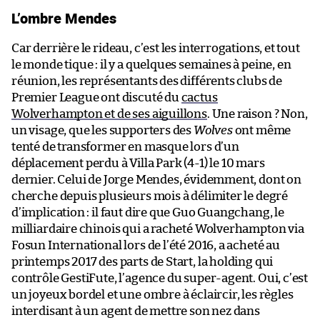
L’ombre Mendes
Car derrière le rideau, c’est les interrogations, et tout
le monde tique : il y a quelques semaines à peine, en
réunion, les représentants des différents clubs de
Premier League ont discuté du
cactus
Wolverhampton et de ses aiguillons
. Une raison ? Non,
un visage, que les supporters des
Wolves
ont même
tenté de transformer en masque lors d’un
déplacement perdu à Villa Park (4-1) le 10 mars
dernier. Celui de Jorge Mendes, évidemment, dont on
cherche depuis plusieurs mois à délimiter le degré
d’implication : il faut dire que Guo Guangchang, le
milliardaire chinois qui a racheté Wolverhampton via
Fosun International lors de l’été 2016, a acheté au
printemps 2017 des parts de Start, la holding qui
contrôle GestiFute, l’agence du super-agent. Oui, c’est
un joyeux bordel et une ombre à éclaircir, les règles
interdisant à un agent de mettre son nez dans