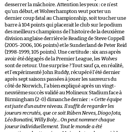
desserrer la mâchoire. Attention les yeux : ce n’est
qu’un début, et Wolverhampton veut porter un
dernier coup fatal au Championship, soit toucher une
barre à 104 points qui placerait le club sur le podium
des meilleurs champions de l’histoire de la deuxième
division anglaise derrière le Reading de Steve Coppell
(2005-2006, 106 points) et le Sunderland de Peter Reid
(1998-1999, 105 points). Une certitude : six ans après
avoir été dégagés de la Premier League, les
Wolves
sont de retour. Une surprise ? Tout sauf ça, en réalité,
et l’expérimenté John Ruddy, récupéré l’été dernier
après sept saisons passées à jouer les sauveurs du
côté de Norwich, l’a bien expliqué après un vingt-
neuvième succès validé au Molineux Stadium face à
Birmingham (2-0) dimanche dernier : «
Cette équipe
est juste d’un autre niveau. Il suffit de regarder les
joueurs recrutés, que ce soit Rúben Neves, Diogo Jota,
Léo Bonatini, Willy Boly… On peut nommer chaque
joueur individuellement. Tout le monde a été