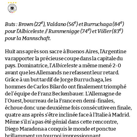
e
e
e
Buts : Brown (22
), Valdano (56
) et Burruchaga (84
)
e
e
pour l’Albiceleste // Rummenigge (74
) et Völler (83
)
pour la Mannschaft.
Huit ans après son sacre à Buenos Aires, l’Argentine
va rapporter la précieuse coupe dans la capitale du
pays. Dominatrice, l’
Albiceleste
a même mené 2-0
avant que les Allemands ne refassent leur retard.
Grâce à un but tardif de Jorge Burruchaga, les
hommes de Carlos Bilardo ont finalement triomphé
de l’équipe de Franz Beckenbauer. L’Allemagne de
l’Ouest, bourreau de la France en demi-finales,
échoue donc une deuxième fois consécutive en finale,
quatre ans après s’être inclinée face à l’Italie à Madrid.
Même s’il n’a pas été génial dans cette rencontre,
Diego Maradona a conquis le monde et ponctue
brillamment un tournoi impressionnant.