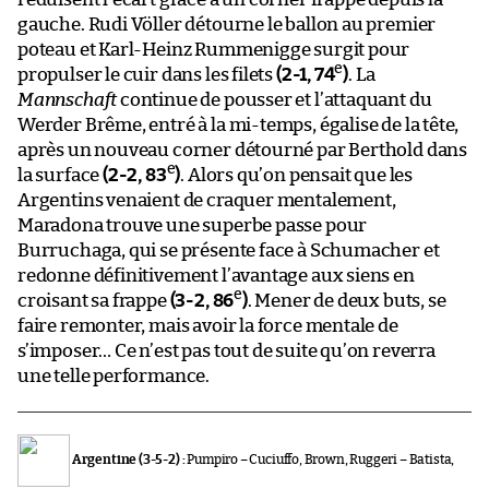
gauche. Rudi Völler détourne le ballon au premier
poteau et Karl-Heinz Rummenigge surgit pour
e
propulser le cuir dans les filets
(2-1, 74
)
. La
Mannschaft
continue de pousser et l’attaquant du
Werder Brême, entré à la mi-temps, égalise de la tête,
après un nouveau corner détourné par Berthold dans
e
la surface
(2-2, 83
)
. Alors qu’on pensait que les
Argentins venaient de craquer mentalement,
Maradona trouve une superbe passe pour
Burruchaga, qui se présente face à Schumacher et
redonne définitivement l’avantage aux siens en
e
croisant sa frappe
(3-2, 86
)
. Mener de deux buts, se
faire remonter, mais avoir la force mentale de
s’imposer… Ce n’est pas tout de suite qu’on reverra
une telle performance.
Argentine (3-5-2) :
Pumpiro – Cuciuffo, Brown, Ruggeri – Batista,