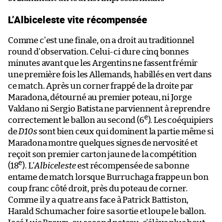
L’Albiceleste vite récompensée
Comme c’est une finale, on a droit au traditionnel
round d’observation. Celui-ci dure cinq bonnes
minutes avant que les Argentins ne fassent frémir
une première fois les Allemands, habillés en vert dans
ce match. Après un corner frappé de la droite par
Maradona, détourné au premier poteau, ni Jorge
Valdano ni Sergio Batista ne parviennent à reprendre
e
correctement le ballon au second (6
). Les coéquipiers
de
D10s
sont bien ceux qui dominent la partie même si
Maradona montre quelques signes de nervosité et
reçoit son premier carton jaune de la compétition
e
(18
). L’
Albiceleste
est récompensée de sa bonne
entame de match lorsque Burruchaga frappe un bon
coup franc côté droit, près du poteau de corner.
Comme il y a quatre ans face à Patrick Battiston,
Harald Schumacher foire sa sortie et loupe le ballon.