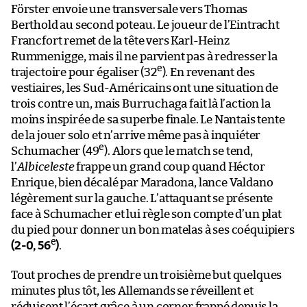
Förster envoie une transversale vers Thomas
Berthold au second poteau. Le joueur de l’Eintracht
Francfort remet de la tête vers Karl-Heinz
Rummenigge, mais il ne parvient pas à redresser la
e
trajectoire pour égaliser (32
). En revenant des
vestiaires, les Sud-Américains ont une situation de
trois contre un, mais Burruchaga fait là l’action la
moins inspirée de sa superbe finale. Le Nantais tente
de la jouer solo et n’arrive même pas à inquiéter
e
Schumacher (49
). Alors que le match se tend,
l’
Albiceleste
frappe un grand coup quand Héctor
Enrique, bien décalé par Maradona, lance Valdano
légèrement sur la gauche. L’attaquant se présente
face à Schumacher et lui règle son compte d’un plat
du pied pour donner un bon matelas à ses coéquipiers
e
(2-0, 56
)
.
Tout proches de prendre un troisième but quelques
minutes plus tôt, les Allemands se réveillent et
réduisent l’écart grâce à un corner frappé depuis la