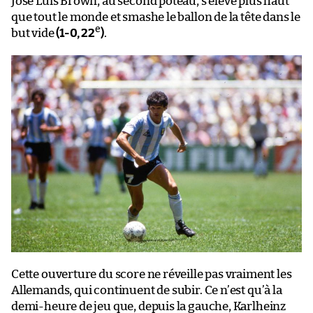
José Luis Brown, au second poteau, s’élève plus haut
que tout le monde et smashe le ballon de la tête dans le
e
but vide
(1-0, 22
)
.
Cette ouverture du score ne réveille pas vraiment les
Allemands, qui continuent de subir. Ce n’est qu’à la
demi-heure de jeu que, depuis la gauche, Karlheinz