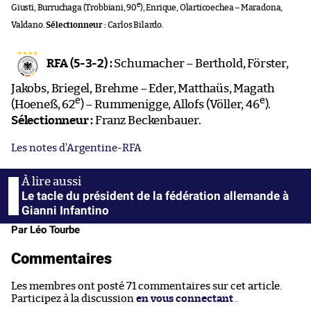
e
Giusti, Burruchaga (Trobbiani, 90
), Enrique, Olarticoechea – Maradona,
Valdano.
Sélectionneur :
Carlos Bilardo.
RFA (5-3-2) :
Schumacher – Berthold, Förster,
Jakobs, Briegel, Brehme – Eder, Matthaüs, Magath
e
e
(Hoeneß, 62
) – Rummenigge, Allofs (Völler, 46
).
Sélectionneur :
Franz Beckenbauer.
Les notes d’Argentine-RFA
Le tacle du président de la fédération allemande à
Gianni Infantino
Par Léo Tourbe
Commentaires
Les membres ont posté 71 commentaires sur cet article.
Participez à la discussion
en vous connectant
.