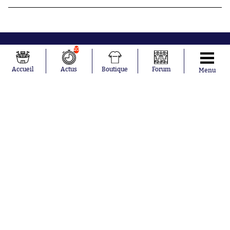
10
Accueil
Actus
Boutique
Forum
Menu
Abonnements
Contacts
La boutique SO PRESS
Mentions légales
Conditions générales d'utilisation
Publicité
Consentement RGPD
Recrutement
Joueurs en
Équipes en
tendance
tendance
Mohamed
Chelsea
Salah
Paris Saint-
Mykhailo
Germain
Mudryk
Bordeaux
Neymar
Olympique
Khalis Merah
lyonnais
Loïs Openda
FIFA
Moussa
Real Madrid
Niakhaté
RC Strasbourg
Nicolás
AC Milan