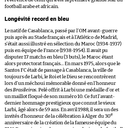
football arabe et africain.
Longévité record en bleu
Le natif de Casablanca, passé par l’OM avant-guerre
puis après au Stade français et à l’Atlético de Madrid,
s’était aussi illustré en sélection du Maroc (1934-1937)
puis en équipe de France (1938-1954). Il avait pu
disputer 17 matchs en bleu (3 buts), le Maroc étant
alors protectorat français… En mars 1975, alors que le
Santos FC était de passage à Casablanca, la ville de
toujours de Larbi, le Roi et le Dieu se rencontrèrent
lors d’un méchoui mémorable donné en l’honneur
des
Brasileiros
. Pelé offrit à Larbi une médaille d’or et
un maillot floqué de son numéro 10. Ce fut l’avant-
dernier hommage prestigieux que connut le vieux
Larbi, âgé alors de 59 ans. En avril 1988, il sera un des
e
invités d’honneur de la célébration à Alger du 30
anniversaire de la création de la fameuse équipe du