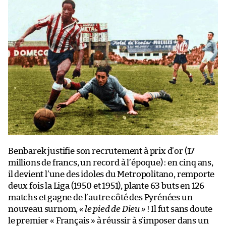
Benbarek justifie son recrutement à prix d’or (17
millions de francs, un record à l’époque) : en cinq ans,
il devient l’une des idoles du Metropolitano, remporte
deux fois la Liga (1950 et 1951), plante 63 buts en 126
matchs et gagne de l’autre côté des Pyrénées un
nouveau surnom,
« le pied de Dieu »
! Il fut sans doute
le premier « Français » à réussir à s’imposer dans un