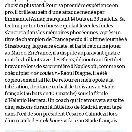
choisira plus tard. Pour sa première expérience en
pro, il brille au sein d’une attaque menée par
Emmanuel Aznar, marquant 14 buts en 33 matchs. Sa
technique tout en finesse qui fait lever les foules
s’ancrera dans les mémoires phocéennes. Après un
titre de champion de France perdu à l’ultime journée à
Strasbourg, la guerre éclate, et Larbi retourne jouer
au Maroc. En France, il a disputé auparavant quatre
matchs brillants avec les Bleus, démontrant fierté et
bravoure lors de sa première à Naples où, comme son
coéquipier
« de couleur »
Raoul Diagne, il a été
copieusement sifflé. De retour en métropole à la
Libération, il entame un bail de trois ans au Stade
français (56 buts en 103 matchs) sous la férule
d’Helenio Herrera. Un coach qu’il retrouvera ensuite
cinq saisons durant à l’Atlético de Madrid, ayant tapé
dans l’œil de son président Cesareo Galindezil lors
d’un match des
Colchoneros
face au Stade français.