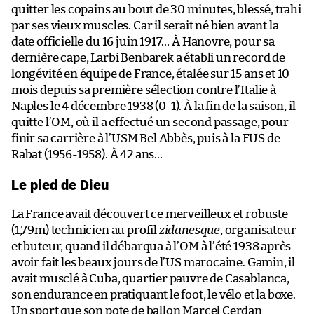
quitter les copains au bout de 30 minutes, blessé, trahi
par ses vieux muscles. Car il serait né bien avant la
date officielle du 16 juin 1917… À Hanovre, pour sa
dernière cape, Larbi Benbarek a établi un record de
longévité en équipe de France, étalée sur 15 ans et 10
mois depuis sa première sélection contre l’Italie à
Naples le 4 décembre 1938 (0-1). À la fin de la saison, il
quitte l’OM, où il a effectué un second passage, pour
finir sa carrière à l’USM Bel Abbès, puis à la FUS de
Rabat (1956-1958). À 42 ans…
Le pied de Dieu
La France avait découvert ce merveilleux et robuste
(1,79m) technicien au profil
zidanesque
, organisateur
et buteur, quand il débarqua à l’OM à l’été 1938 après
avoir fait les beaux jours de l’US marocaine. Gamin, il
avait musclé à Cuba, quartier pauvre de Casablanca,
son endurance en pratiquant le foot, le vélo et la boxe.
Un sport que son pote de ballon Marcel Cerdan