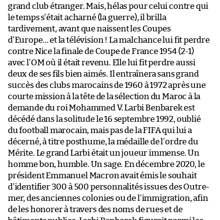
grand club étranger. Mais, hélas pour celui contre qui
le temps s’était acharné (la guerre), il brilla
tardivement, avant que naissent les Coupes
d’Europe… et la télévision ! La malchance lui fit perdre
contre Nice la finale de Coupe de France 1954 (2-1)
avec l’OM où il était revenu. Elle lui fit perdre aussi
deux de ses fils bien aimés. Il entraînera sans grand
succès des clubs marocains de 1960 à 1972 après une
courte mission à la tête de la sélection du Maroc à la
demande du roi Mohammed V. Larbi Benbarek est
décédé dans la solitude le 16 septembre 1992, oublié
du football marocain, mais pas de la FIFA qui lui a
décerné, à titre posthume, la médaille de l’ordre du
Mérite. Le grand Larbi était un joueur immense. Un
homme bon, humble. Un sage. En décembre 2020, le
président Emmanuel Macron avait émis le souhait
d’identifier 300 à 500 personnalités issues des Outre-
mer, des anciennes colonies ou de l’immigration, afin
de les honorer à travers des noms de rues et de