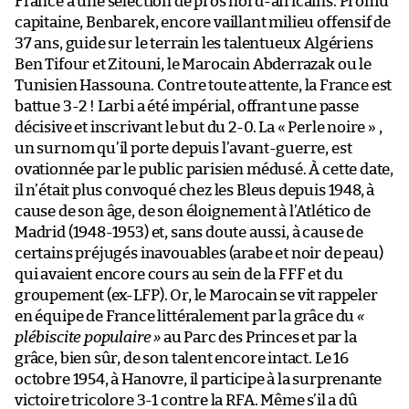
France à une sélection de pros nord-africains. Promu
capitaine, Benbarek, encore vaillant milieu offensif de
37 ans, guide sur le terrain les talentueux Algériens
Ben Tifour et Zitouni, le Marocain Abderrazak ou le
Tunisien Hassouna. Contre toute attente, la France est
battue 3-2 ! Larbi a été impérial, offrant une passe
décisive et inscrivant le but du 2-0. La « Perle noire » ,
un surnom qu’il porte depuis l’avant-guerre, est
ovationnée par le public parisien médusé. À cette date,
il n’était plus convoqué chez les Bleus depuis 1948, à
cause de son âge, de son éloignement à l’Atlético de
Madrid (1948-1953) et, sans doute aussi, à cause de
certains préjugés inavouables (arabe et noir de peau)
qui avaient encore cours au sein de la FFF et du
groupement (ex-LFP). Or, le Marocain se vit rappeler
en équipe de France littéralement par la grâce du
«
plébiscite populaire »
au Parc des Princes et par la
grâce, bien sûr, de son talent encore intact. Le 16
octobre 1954, à Hanovre, il participe à la surprenante
victoire tricolore 3-1 contre la RFA. Même s’il a dû