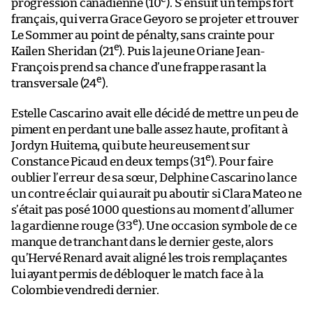
progression canadienne (10
). S’ensuit un temps fort
français, qui verra Grace Geyoro se projeter et trouver
Le Sommer au point de pénalty, sans crainte pour
e
Kailen Sheridan (21
). Puis la jeune Oriane Jean-
François prend sa chance d’une frappe rasant la
e
transversale (24
).
Estelle Cascarino avait elle décidé de mettre un peu de
piment en perdant une balle assez haute, profitant à
Jordyn Huitema, qui bute heureusement sur
e
Constance Picaud en deux temps (31
). Pour faire
oublier l’erreur de sa sœur, Delphine Cascarino lance
un contre éclair qui aurait pu aboutir si Clara Mateo ne
s’était pas posé 1000 questions au moment d’allumer
e
la gardienne rouge (33
). Une occasion symbole de ce
manque de tranchant dans le dernier geste, alors
qu’Hervé Renard avait aligné les trois remplaçantes
lui ayant permis de débloquer le match face à la
Colombie vendredi dernier.