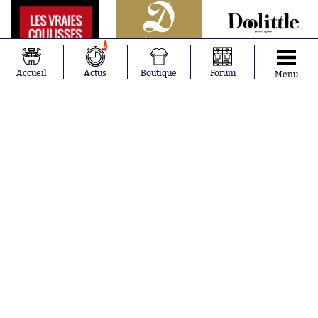
7
Accueil
Actus
Boutique
Forum
Menu
Abonnements
Contacts
La boutique SO PRESS
Mentions légales
Conditions générales d'utilisation
Publicité
Consentement RGPD
Recrutement
Joueurs en
Équipes en
tendance
tendance
Lionel Messi
Paris Saint-
Maghnes
Germain
Akliouche
Real Madrid
Mohamed
Olympique de