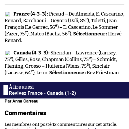
France (4-3-3) :
Picaud – De Almeida, E. Cascarino,
e
Renard, Karchaoui – Geyoro (Dali, 85
), Toletti, Jean-
e
François (Le Garrec, 56
) – D. Cascarino, Le Sommer
e
e
(Fazer, 75
), Mateo (Bacha, 56
).
Sélectionneur :
Hervé
Renard.
Canada (4-3-3) :
Sheridan – Lawrence (Larisey,
e
e
75
), Gilles, Rose, Chapman (Collins, 75
) – Schmidt,
e
Fleming, Grosso – Huitema (Viens, 75
), Sinclair
e
(Lacasse, 64
), Leon.
Sélectionneuse :
Bev Priestman.
Revivez France - Canada (1-2)
Par Anna Carreau
Commentaires
Les membres ont posté 12 commentaires sur cet article.