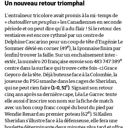
Un nouveau retour triomphal
L’entraîneur tricolore avait promis à la mi-temps de
« chatouiller un peu plus »
les Canadiennes en seconde
période et on peut dire qu’il a du flair ! Si le retour des
vestiaires est encore rythmé par un centre de
Delphine Cascarino pour un coup de tête d’Eugénie Le
e
Sommer dévié en corner (49
), la Lyonnaise finira par
(enfin) trouver la faille. Sur un enchaînement inter-
e
extér, la numéro 20 française envoie son 483 747 389
centre dans la surface qui trouve cette fois-ci Grace
Geyoro de la tête. Déjà buteuse face à la Colombie, la
joueuse du PSG smashe dans les cages de Sheridan,
e
qui ne peut rien faire
(1-0, 51
)
. Signant son retour
cinq ans après sa dernière cape, Léa Le Garrec tente
elle aussi d’inscrire son nom sur la fiche de match
avec un bon coup franc coupé du bout du pied par
e
Wendie Renard au premier poteau (62
). Si Kailen
Sheridan s’illustre face à la défenseuse, elle fera une
boulette déterminante deux minutes plus tard et offre