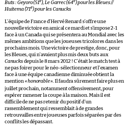
e
e
Buts : Geyoro (51
), Le Garrec (64
) pour les Bleues //
e
Huitema (71
) pour les Canucks
L’équipe de France d’Hervé Renard s’offre une
nouvelle victoire en amical ce mardi et s’impose 2-1
face à un Canada qui se présentera au Mondial avec les
mêmes ambitions que les joueuses tricolores dans les
prochains mois. Une victoire de prestige, donc, pour
les Bleues, qui n’avaient plus mis deux buts aux
Canucks
depuis le 8 mars 2012 ! C’était le match test à
ne pas foirer pour le néo-sélectionneur et l’examen
face à une équipe canadienne diminuée obtient la
mention
« honorable
».
Il faudra sûrement faire plus en
juillet prochain, notamment offensivement, pour
espérer ramener la coupe à la maison. Mais il est
difficile de ne pas retenir du positif d’un
rassemblement qui ressemblait à de grandes
retrouvailles entre joueuses parfois séparées par des
conflits les dépassant.