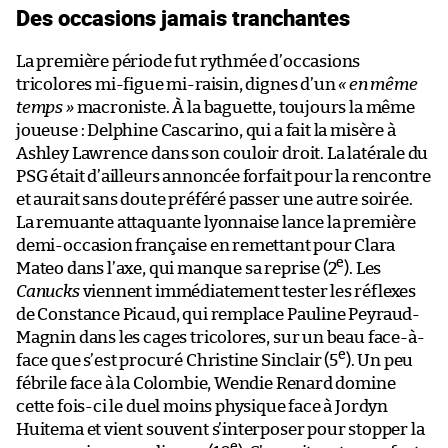
Des occasions jamais tranchantes
La première période fut rythmée d’occasions
tricolores mi-figue mi-raisin, dignes d’un
« en même
temps »
macroniste. À la baguette, toujours la même
joueuse : Delphine Cascarino, qui a fait la misère à
Ashley Lawrence dans son couloir droit. La latérale du
PSG était d’ailleurs annoncée forfait pour la rencontre
et aurait sans doute préféré passer une autre soirée.
La remuante attaquante lyonnaise lance la première
demi-occasion française en remettant pour Clara
e
Mateo dans l’axe, qui manque sa reprise (2
). Les
Canucks
viennent immédiatement tester les réflexes
de Constance Picaud, qui remplace Pauline Peyraud-
Magnin dans les cages tricolores, sur un beau face-à-
e
face que s’est procuré Christine Sinclair (5
). Un peu
fébrile face à la Colombie, Wendie Renard domine
cette fois-ci le duel moins physique face à Jordyn
Huitema et vient souvent s’interposer pour stopper la
e