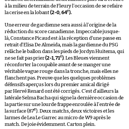
à la milieu de terrain de Fleury l’occasion de se refaire
e
la cerise en la lobant
(2-0, 64
).
Une erreur de gardienne sera aussi à l’origine de la
réduction du score canadienne. Impeccable jusque-
là, Constance Picaud est à la réception d’une passe en
retrait d’Elisa De Almeida, mais la gardienne du PSG
relâche le ballon dans les pieds de Jordyn Huitema, qui
e
ne se fait pas prier
(2-1, 71
)
. Les Bleues viennent
réconforter la coupable avant de se manger une
véritable vague rouge dans la tronche, mais elles ne
flanchent pas. Preuve que les quelques problèmes
défensifs aperçus lors du premier amical dirigé
par Hervé Renard ont été corrigés. C’est d’ailleurs la
latérale Selma Bacha qui signe la dernière occasion de
la partie sur une lourde frappe enroulée à l’entrée de
e
la surface (87
). Deux matchs, deux victoires et les
larmes de Lea Le Garrec au micro de W9 après le
match. De joie évidemment. Carton plein.