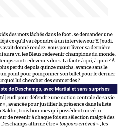
ids des mots lâchés dans le foot : se demander une
déjà ce qu’il va répondre à un intervieweur Y. Jeudi,
s avait donné rendez-vous pour livrer sa dernière
ui aura vu les Bleus redevenir champions du monde,
s temps sont redevenus durs. La faute à qui, à quoi ? À
’a plus perdu depuis quinze matchs, avance sans le
’un point pour poinçonner son billet pour le dernier
pourquoi lui chercher des emmerdes ?
liste de Deschamps, avec Martial et sans surprises
é jeudi pour défendre une notion centrale de sa vie
e
» , avancée pour justifier la présence dans la liste
ou Sakho, trois hommes qui possèdent un vécu
jour de revenir à chaque fois en sélection malgré des
r Deschamps affirme être «
toujours en éveil
» , les