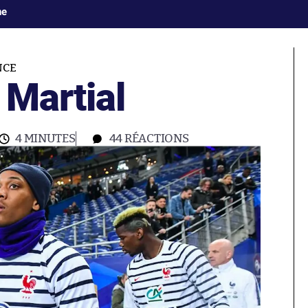
ne
NCE
 Martial
4 MINUTES
44
RÉACTIONS