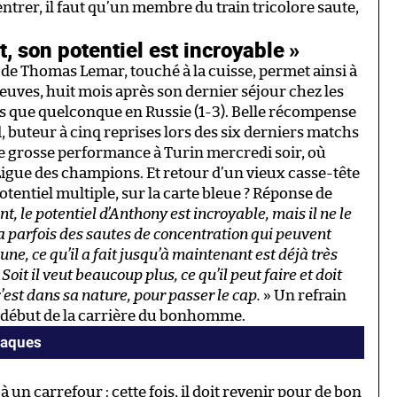
ntrer, il faut qu’un membre du train tricolore saute,
 son potentiel est incroyable »
le de Thomas Lemar, touché à la cuisse, permet ainsi à
euves, huit mois après son dernier séjour chez les
lus que quelconque en Russie (1-3). Belle récompense
 buteur à cinq reprises lors des six derniers matchs
 grosse performance à Turin mercredi soir, où
n Ligue des champions. Et retour d’un vieux casse-tête
potentiel multiple, sur la carte bleue ? Réponse de
 le potentiel d’Anthony est incroyable, mais il ne le
l a parfois des sautes de concentration qui peuvent
une, ce qu’il a fait jusqu’à maintenant est déjà très
Soit il veut beaucoup plus, ce qu’il peut faire et doit
 c’est dans sa nature, pour passer le cap.
» Un refrain
le début de la carrière du bonhomme.
claques
à un carrefour : cette fois, il doit revenir pour de bon