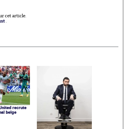
 cet article.
ant
.
nited recrute
nal belge