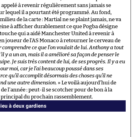
 appelé à revenir régulièrement sans jamais se
r lequel il a pourtant été programmé. Au fond,
ilieu de la carte : Martial ne se plaint jamais, ne va
peine à afficher durablement ce que Pogba désigne
touche qui a aidé Manchester United à revenir à
ien joueur de l’AS Monaco à retourner le cerveau de
r comprendre ce que l’on voulait de lui. Anthony a tout
’il y a un an, mais il a amélioré sa façon de penser le
ipe. Je suis très content de lui, de ses progrès. Il y a eu
pour moi, car je l’ai beaucoup poussé dans ses
rce qu’il accomplit désormais des choses qu’il ne
rend une autre dimension.
» Le voilà aujourd’hui de
e l’année : peut-il se scotcher pour de bon à la
me principal du prochain rassemblement.
ieu à deux gardiens