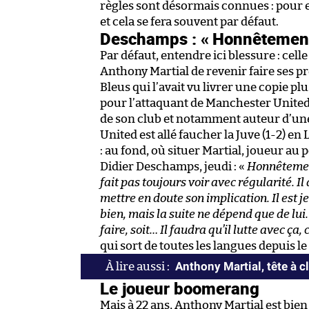
règles sont désormais connues : pour e
et cela se fera souvent par défaut.
Deschamps : « Honnêtement,
Par défaut, entendre ici blessure : cel
Anthony Martial de revenir faire ses pr
Bleus qui l’avait vu livrer une copie p
pour l’attaquant de Manchester United,
de son club et notamment auteur d’une
United est allé faucher la Juve (1-2) e
: au fond, où situer Martial, joueur au 
Didier Deschamps, jeudi : «
Honnêtement,
fait pas toujours voir avec régularité. I
mettre en doute son implication. Il est je
bien, mais la suite ne dépend que de lui. 
faire, soit… Il faudra qu’il lutte avec ça,
qui sort de toutes les langues depuis 
Anthony Martial, tête à 
Le joueur boomerang
Mais à 22 ans, Anthony Martial est bien 