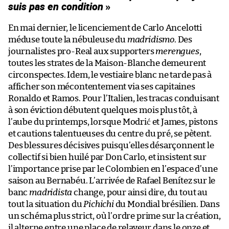
suis pas en condition
»
En mai dernier, le licenciement de Carlo Ancelotti
méduse toute la nébuleuse du
madridismo
. Des
journalistes pro-Real aux supporters
merengues
,
toutes les strates de la Maison-Blanche demeurent
circonspectes. Idem, le vestiaire blanc ne tarde pas à
afficher son mécontentement via ses capitaines
Ronaldo et Ramos. Pour l’Italien, les tracas conduisant
à son éviction débutent quelques mois plus tôt, à
l’aube du printemps, lorsque Modrić et James, pistons
et cautions talentueuses du centre du pré, se pètent.
Des blessures décisives puisqu’elles désarçonnent le
collectif si bien huilé par Don Carlo, et insistent sur
l’importance prise par le Colombien en l’espace d’une
saison au Bernabéu. L’arrivée de Rafael Benítez sur le
banc
madridista
change, pour ainsi dire, du tout au
tout la situation du
Pichichi
du Mondial brésilien. Dans
un schéma plus strict, où l’ordre prime sur la création,
il alterne entre une place de relayeur dans le onze et