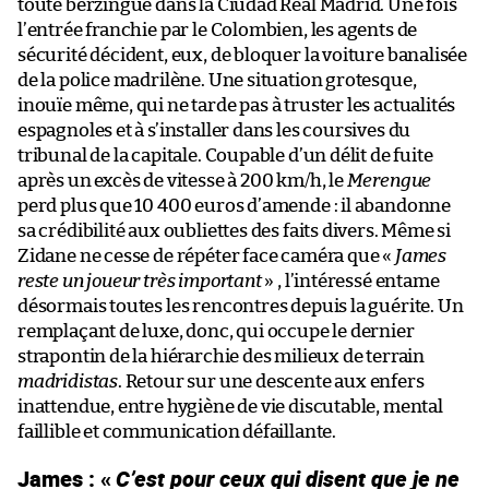
toute berzingue dans la Ciudad Real Madrid. Une fois
l’entrée franchie par le Colombien, les agents de
sécurité décident, eux, de bloquer la voiture banalisée
de la police madrilène. Une situation grotesque,
inouïe même, qui ne tarde pas à truster les actualités
espagnoles et à s’installer dans les coursives du
tribunal de la capitale. Coupable d’un délit de fuite
après un excès de vitesse à 200 km/h, le
Merengue
perd plus que 10 400 euros d’amende : il abandonne
sa crédibilité aux oubliettes des faits divers. Même si
Zidane ne cesse de répéter face caméra que «
James
reste un joueur très important
» , l’intéressé entame
désormais toutes les rencontres depuis la guérite. Un
remplaçant de luxe, donc, qui occupe le dernier
strapontin de la hiérarchie des milieux de terrain
madridistas
. Retour sur une descente aux enfers
inattendue, entre hygiène de vie discutable, mental
faillible et communication défaillante.
James : «
C’est pour ceux qui disent que je ne