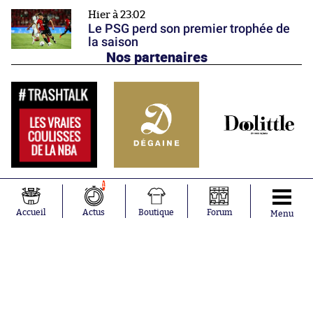
Hier à 23:02
Le PSG perd son premier trophée de
la saison
Nos partenaires
1
Accueil
Actus
Boutique
Forum
Menu
Abonnements
Contacts
La boutique SO PRESS
Mentions légales
Conditions générales d'utilisation
Publicité