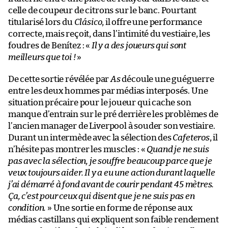
celle de coupeur de citrons sur le banc. Pourtant
titularisé lors du
Clásico
, il offre une performance
correcte, mais reçoit, dans l’intimité du vestiaire, les
foudres de Benítez : «
Il y a des joueurs qui sont
meilleurs que toi !
»
De cette sortie révélée par
As
découle une guéguerre
entre les deux hommes par médias interposés. Une
situation précaire pour le joueur qui cache son
manque d’entrain sur le pré derrière les problèmes de
l’ancien manager de Liverpool à souder son vestiaire.
Durant un intermède avec la sélection des
Cafeteros
, il
n’hésite pas montrer les muscles : «
Quand je ne suis
pas avec la sélection, je souffre beaucoup parce que je
veux toujours aider. Il y a eu une action durant laquelle
j’ai démarré à fond avant de courir pendant 45 mètres.
Ça, c’est pour ceux qui disent que je ne suis pas en
condition.
» Une sortie en forme de réponse aux
médias castillans qui expliquent son faible rendement