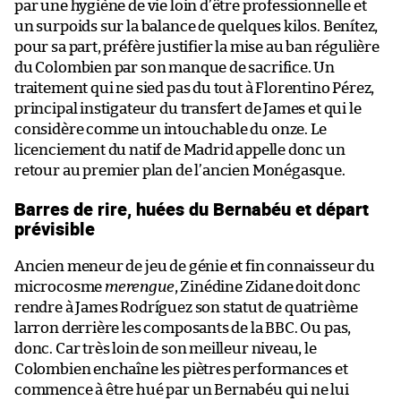
par une hygiène de vie loin d’être professionnelle et
un surpoids sur la balance de quelques kilos. Benítez,
pour sa part, préfère justifier la mise au ban régulière
du Colombien par son manque de sacrifice. Un
traitement qui ne sied pas du tout à Florentino Pérez,
principal instigateur du transfert de James et qui le
considère comme un intouchable du onze. Le
licenciement du natif de Madrid appelle donc un
retour au premier plan de l’ancien Monégasque.
Barres de rire, huées du Bernabéu et départ
prévisible
Ancien meneur de jeu de génie et fin connaisseur du
microcosme
merengue
, Zinédine Zidane doit donc
rendre à James Rodríguez son statut de quatrième
larron derrière les composants de la BBC. Ou pas,
donc. Car très loin de son meilleur niveau, le
Colombien enchaîne les piètres performances et
commence à être hué par un Bernabéu qui ne lui