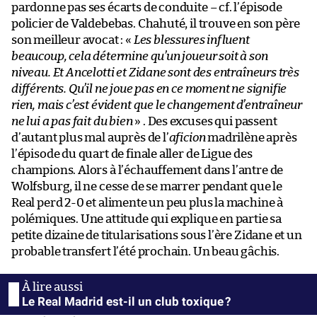
pardonne pas ses écarts de conduite – cf. l’épisode
policier de Valdebebas. Chahuté, il trouve en son père
son meilleur avocat : «
Les blessures influent
beaucoup, cela détermine qu’un joueur soit à son
niveau. Et Ancelotti et Zidane sont des entraîneurs très
différents. Qu’il ne joue pas en ce moment ne signifie
rien, mais c’est évident que le changement d’entraîneur
ne lui a pas fait du bien
» . Des excuses qui passent
d’autant plus mal auprès de l’
aficion
madrilène après
l’épisode du quart de finale aller de Ligue des
champions. Alors à l’échauffement dans l’antre de
Wolfsburg, il ne cesse de se marrer pendant que le
Real perd 2-0 et alimente un peu plus la machine à
polémiques. Une attitude qui explique en partie sa
petite dizaine de titularisations sous l’ère Zidane et un
probable transfert l’été prochain. Un beau gâchis.
Le Real Madrid est-il un club toxique ?