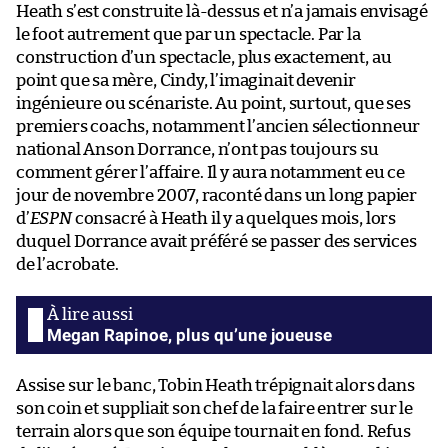
Heath s’est construite là-dessus et n’a jamais envisagé
le foot autrement que par un spectacle. Par la
construction d’un spectacle, plus exactement, au
point que sa mère, Cindy, l’imaginait devenir
ingénieure ou scénariste. Au point, surtout, que ses
premiers coachs, notamment l’ancien sélectionneur
national Anson Dorrance, n’ont pas toujours su
comment gérer l’affaire. Il y aura notamment eu ce
jour de novembre 2007, raconté dans un long papier
d’
ESPN
consacré à Heath il y a quelques mois, lors
duquel Dorrance avait préféré se passer des services
de l’acrobate.
Megan Rapinoe, plus qu’une joueuse
Assise sur le banc, Tobin Heath trépignait alors dans
son coin et suppliait son chef de la faire entrer sur le
terrain alors que son équipe tournait en fond. Refus