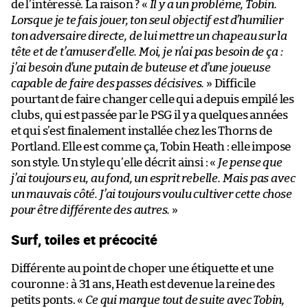
de l’intéressé. La raison ? «
Il y a un problème, Tobin.
Lorsque je te fais jouer, ton seul objectif est d’humilier
ton adversaire directe, de lui mettre un chapeau sur la
tête et de t’amuser d’elle. Moi, je n’ai pas besoin de ça :
j’ai besoin d’une putain de buteuse et d’une joueuse
capable de faire des passes décisives.
» Difficile
pourtant de faire changer celle qui a depuis empilé les
clubs, qui est passée par le PSG il y a quelques années
et qui s’est finalement installée chez les Thorns de
Portland. Elle est comme ça, Tobin Heath : elle impose
son style. Un style qu’elle décrit ainsi : «
Je pense que
j’ai toujours eu, au fond, un esprit rebelle. Mais pas avec
un mauvais côté. J’ai toujours voulu cultiver cette chose
pour être différente des autres.
»
Surf, toiles et précocité
Différente au point de choper une étiquette et une
couronne : à 31 ans, Heath est devenue la reine des
petits ponts. «
Ce qui marque tout de suite avec Tobin,