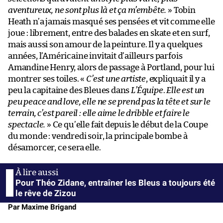
aventureux, ne sont plus là et ça m’embête.
» Tobin
Heath n’a jamais masqué ses pensées et vit comme elle
joue : librement, entre des balades en skate et en surf,
mais aussi son amour de la peinture. Il y a quelques
années, l’Américaine invitait d’ailleurs parfois
Amandine Henry, alors de passage à Portland, pour lui
montrer ses toiles. «
C’est une artiste
, expliquait il y a
peu la capitaine des Bleues dans
L’Équipe
.
Elle est un
peu peace and love, elle ne se prend pas la tête et sur le
terrain, c’est pareil : elle aime le dribble et faire le
spectacle.
» Ce qu’elle fait depuis le début de la Coupe
du monde : vendredi soir, la principale bombe à
désamorcer, ce sera elle.
Pour Théo Zidane, entraîner les Bleus a toujours été
le rêve de Zizou
Par Maxime Brigand