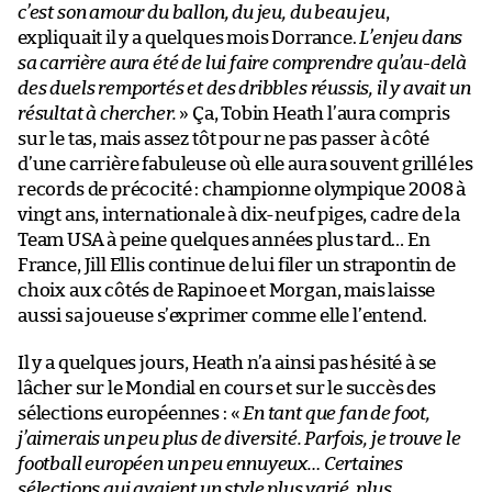
c’est son amour du ballon, du jeu, du beau jeu
,
expliquait il y a quelques mois Dorrance.
L’enjeu dans
sa carrière aura été de lui faire comprendre qu’au-delà
des duels remportés et des dribbles réussis, il y avait un
résultat à chercher.
» Ça, Tobin Heath l’aura compris
sur le tas, mais assez tôt pour ne pas passer à côté
d’une carrière fabuleuse où elle aura souvent grillé les
records de précocité : championne olympique 2008 à
vingt ans, internationale à dix-neuf piges, cadre de la
Team USA à peine quelques années plus tard… En
France, Jill Ellis continue de lui filer un strapontin de
choix aux côtés de Rapinoe et Morgan, mais laisse
aussi sa joueuse s’exprimer comme elle l’entend.
Il y a quelques jours, Heath n’a ainsi pas hésité à se
lâcher sur le Mondial en cours et sur le succès des
sélections européennes : «
En tant que fan de foot,
j’aimerais un peu plus de diversité. Parfois, je trouve le
football européen un peu ennuyeux… Certaines
sélections qui avaient un style plus varié, plus