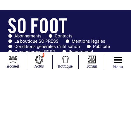
Abonnements
Contacts
La boutique SO PRESS
Mentions légales
Conditions générales d'utilisation
Publicité
Consentement RGPD
Recrutement
2
Joueurs en
Équipes en
tendance
tendance
Accueil
Actus
Boutique
Forum
Menu
Mohamed
Chelsea
Salah
Paris Saint-
Mykhailo
Germain
Mudryk
Bordeaux
Neymar
Olympique
Khalis Merah
lyonnais
Loïs Openda
FIFA
Moussa
Real Madrid
Niakhaté
RC Strasbourg
Nicolás
AC Milan
Tagliafico
France