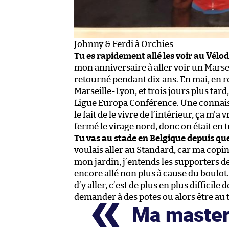
Johnny & Ferdi à Orchies
Tu es rapidement allé les voir au Vélo
mon anniversaire à aller voir un Marseil
retourné pendant dix ans. En mai, en r
Marseille-Lyon, et trois jours plus tard
Ligue Europa Conférence. Une connaiss
le fait de le vivre de l’intérieur, ça m’
fermé le virage nord, donc on était en t
Tu vas au stade en Belgique depuis que 
voulais aller au Standard, car ma copine
mon jardin, j’entends les supporters de
encore allé non plus à cause du boulot
d’y aller, c’est de plus en plus difficile
demander à des potes ou alors être au 
Ma masterp