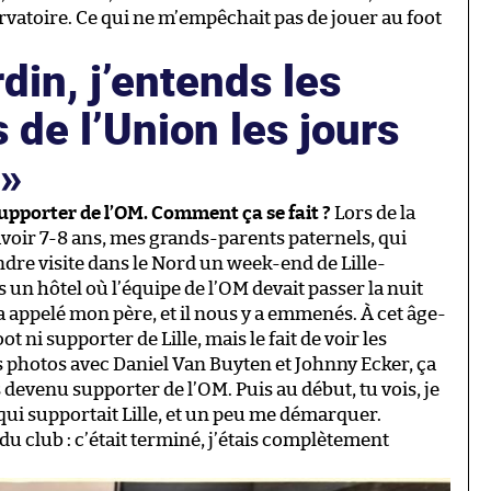
ervatoire. Ce qui ne m’empêchait pas de jouer au foot
din, j’entends les
 de l’Union les jours
.
supporter de l’OM. Comment ça se fait ?
Lors de la
avoir 7-8 ans, mes grands-parents paternels, qui
ndre visite dans le Nord un week-end de Lille-
 un hôtel où l’équipe de l’OM devait passer la nuit
a appelé mon père, et il nous y a emmenés. À cet âge-
oot ni supporter de Lille, mais le fait de voir les
 photos avec Daniel Van Buyten et Johnny Ecker, ça
 devenu supporter de l’OM. Puis au début, tu vois, je
ui supportait Lille, et un peu me démarquer.
du club : c’était terminé, j’étais complètement