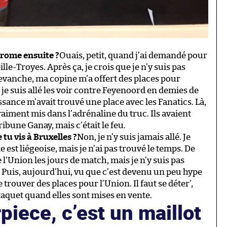
drome ensuite ?
Ouais, petit, quand j’ai demandé pour
le-Troyes. Après ça, je crois que je n’y suis pas
evanche, ma copine m’a offert des places pour
, je suis allé les voir contre Feyenoord en demies de
ance m’avait trouvé une place avec les Fanatics. Là,
a vraiment mis dans l’adrénaline du truc. Ils avaient
ribune Ganay, mais c’était le feu.
tu vis à Bruxelles ?
Non, je n’y suis jamais allé. Je
 est liégeoise, mais je n’ai pas trouvé le temps. De
 l’Union les jours de match, mais je n’y suis pas
. Puis, aujourd’hui, vu que c’est devenu un peu hype
 de trouver des places pour l’Union. Il faut se déter’,
taquet quand elles sont mises en vente.
iece, c’est un maillot