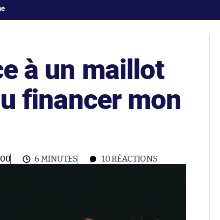
ne
e à un maillot
 pu financer mon
:00
6 MINUTES
10
RÉACTIONS