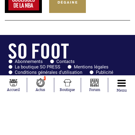
Abonnements
Contacts
La boutique SO PRESS
Mentions légales
Conditions générales d'utilisation
Publicité
Consentement RGPD
Recrutement
2
Joueurs en
Équipes en
tendance
tendance
Accueil
Actus
Boutique
Forum
Menu
Mohamed
Chelsea
Salah
Paris Saint-
Mykhailo
Germain
Mudryk
Bordeaux
Neymar
Olympique
Khalis Merah
lyonnais
Loïs Openda
FIFA