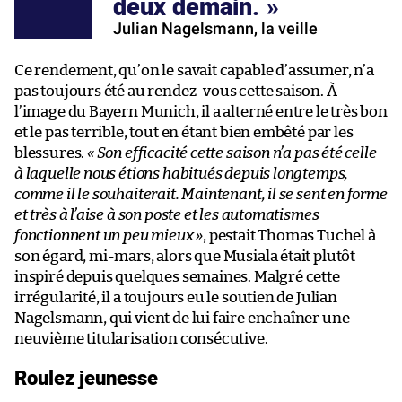
deux demain.
Julian Nagelsmann, la veille
Ce rendement, qu’on le savait capable d’assumer, n’a
pas toujours été au rendez-vous cette saison. À
l’image du Bayern Munich, il a alterné entre le très bon
et le pas terrible, tout en étant bien embêté par les
blessures.
« Son efficacité cette saison n’a pas été celle
à laquelle nous étions habitués depuis longtemps,
comme il le souhaiterait. Maintenant, il se sent en forme
et très à l’aise à son poste et les automatismes
fonctionnent un peu mieux »
, pestait Thomas Tuchel à
son égard, mi-mars, alors que Musiala était plutôt
inspiré depuis quelques semaines. Malgré cette
irrégularité, il a toujours eu le soutien de Julian
Nagelsmann, qui vient de lui faire enchaîner une
neuvième titularisation consécutive.
Roulez jeunesse