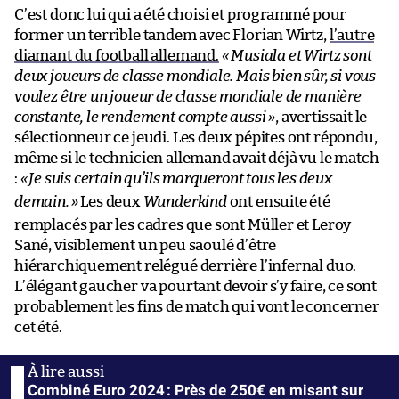
C’est donc lui qui a été choisi et programmé pour
former un terrible tandem avec Florian Wirtz,
l’autre
diamant du football allemand.
« Musiala et Wirtz sont
deux joueurs de classe mondiale. Mais bien sûr, si vous
voulez être un joueur de classe mondiale de manière
constante, le rendement compte aussi »
, avertissait le
sélectionneur ce jeudi. Les deux pépites ont répondu,
même si le technicien allemand avait déjà vu le match
:
«
Je suis certain qu’ils marqueront tous les deux
demain.
»
Les deux
Wunderkind
ont ensuite été
remplacés par les cadres que sont Müller et Leroy
Sané, visiblement un peu saoulé d’être
hiérarchiquement relégué derrière l’infernal duo.
L’élégant gaucher va pourtant devoir s’y faire, ce sont
probablement les fins de match qui vont le concerner
cet été.
Combiné Euro 2024 : Près de 250€ en misant sur