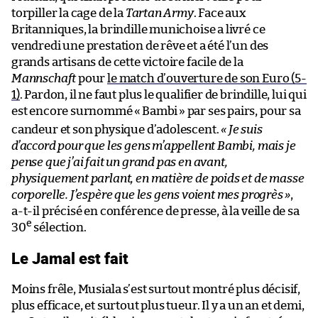
torpiller la cage de la
Tartan Army
. Face aux
Britanniques, la brindille munichoise a livré ce
vendredi une prestation de rêve et a été l’un des
grands artisans de cette victoire facile de la
Mannschaft
pour
le match d’ouverture de son Euro (5-
1)
. Pardon, il ne faut plus le qualifier de brindille, lui qui
est encore surnommé «
Bambi
» par ses pairs, pour sa
candeur et son physique d’adolescent.
« Je suis
d’accord pour que les gens m’appellent Bambi, mais je
pense que j’ai fait un grand pas en avant,
physiquement parlant, en matière de poids et de masse
corporelle. J’espère que les gens voient mes progrès »
,
a-t-il précisé en conférence de presse, à la veille de sa
e
30
sélection.
Le Jamal est fait
Moins frêle, Musiala s’est surtout montré plus décisif,
plus efficace, et surtout plus tueur. Il y a un an et demi,