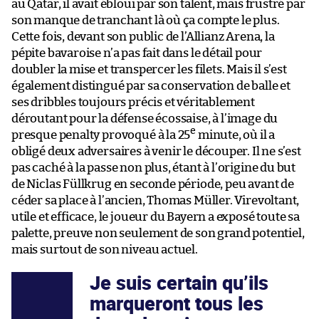
au Qatar, il avait ébloui par son talent, mais frustré par
son manque de tranchant là où ça compte le plus.
Cette fois, devant son public de l’Allianz Arena, la
pépite bavaroise n’a pas fait dans le détail pour
doubler la mise et transpercer les filets. Mais il s’est
également distingué par sa conservation de balle et
ses dribbles toujours précis et véritablement
déroutant pour la défense écossaise, à l’image du
e
presque penalty provoqué à la 25
minute, où il a
obligé deux adversaires à venir le découper. Il ne s’est
pas caché à la passe non plus, étant à l’origine du but
de Niclas Füllkrug en seconde période, peu avant de
céder sa place à l’ancien, Thomas Müller. Virevoltant,
utile et efficace, le joueur du Bayern a exposé toute sa
palette, preuve non seulement de son grand potentiel,
mais surtout de son niveau actuel.
Je suis certain qu’ils
marqueront tous les