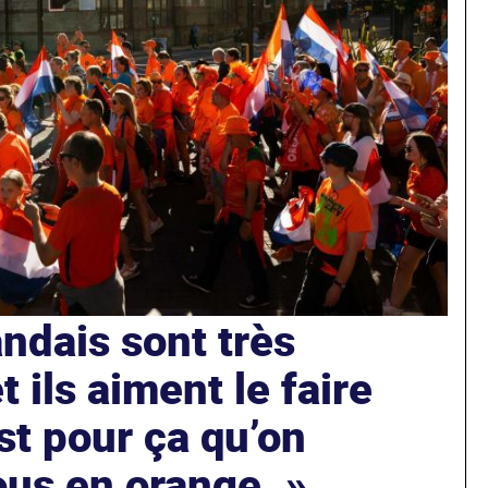
ndais sont très
t ils aiment le faire
est pour ça qu’on
tous en orange.