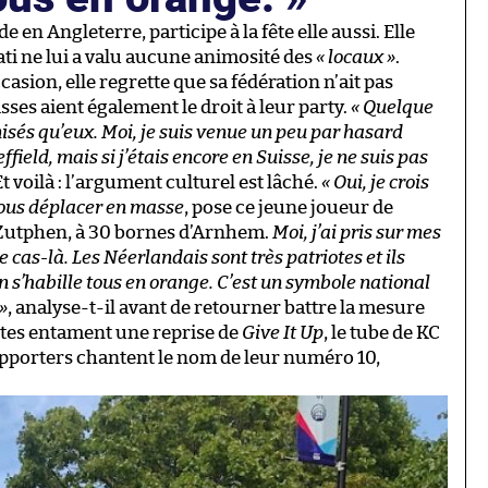
 en Angleterre, participe à la fête elle aussi. Elle
 Nati ne lui a valu aucune animosité des
« locaux »
.
sion, elle regrette que sa fédération n’ait pas
ses aient également le droit à leur party.
« Quelque
anisés qu’eux. Moi, je suis venue un peu par hasard
ffield, mais si j’étais encore en Suisse, je ne suis pas
t voilà : l’argument culturel est lâché.
« Oui, je crois
nous déplacer en masse
, pose ce jeune joueur de
e Zutphen, à 30 bornes d’Arnhem.
Moi, j’ai pris sur mes
cas-là. Les Néerlandais sont très patriotes et ils
on s’habille tous en orange. C’est un symbole national
»
, analyse-t-il avant de retourner battre la mesure
tes entament une reprise de
Give It Up
, le tube de KC
upporters chantent le nom de leur numéro 10,