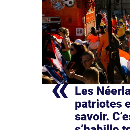
Les Néerla
patriotes e
savoir. C’
s’habille 