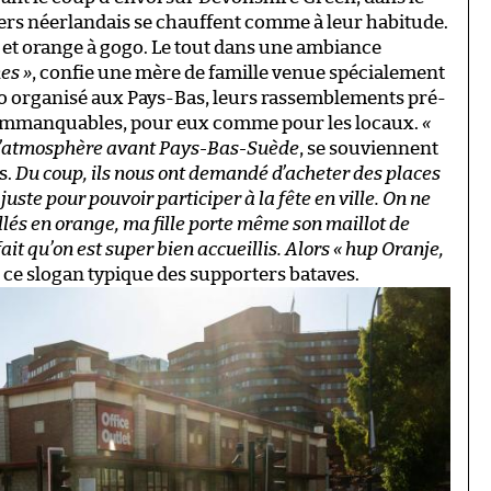
ters néerlandais se chauffent comme à leur habitude.
et orange à gogo. Le tout dans une ambiance
es »
, confie une mère de famille venue spécialement
ro organisé aux Pays-Bas, leurs rassemblements pré-
immanquables, pour eux comme pour les locaux.
«
r l’atmosphère avant Pays-Bas-Suède
, se souviennent
s.
Du coup, ils nous ont demandé d’acheter des places
uste pour pouvoir participer à la fête en ville. On ne
llés en orange, ma fille porte même son maillot de
ait qu’on est super bien accueillis. Alors « hup Oranje,
nu ce slogan typique des supporters bataves.