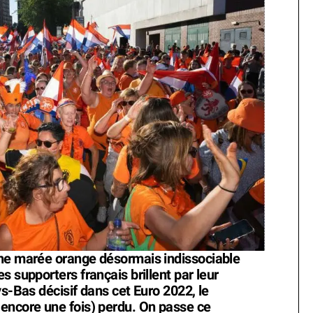
une marée orange désormais indissociable
s supporters français brillent par leur
ys-Bas décisif dans cet Euro 2022, le
encore une fois) perdu. On passe ce