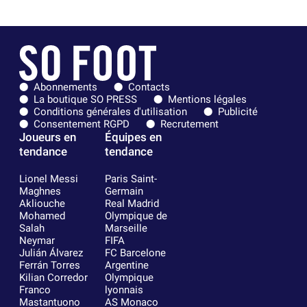
Abonnements
Contacts
La boutique SO PRESS
Mentions légales
Conditions générales d'utilisation
Publicité
Consentement RGPD
Recrutement
Joueurs en
Équipes en
tendance
tendance
Lionel Messi
Paris Saint-
Maghnes
Germain
Akliouche
Real Madrid
Mohamed
Olympique de
Salah
Marseille
Neymar
FIFA
Julián Álvarez
FC Barcelone
Ferrán Torres
Argentine
Kilian Corredor
Olympique
Franco
lyonnais
Mastantuono
AS Monaco