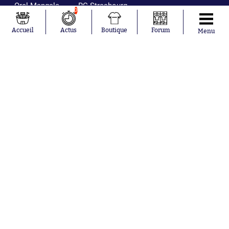
Orel Mangala
RC Strasbourg
0
Rio Mavuba
Trabzonspor
Accueil
Actus
Boutique
Forum
Menu