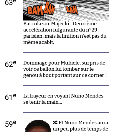
e
63
Barcola sur Majecki ! Deuxième
accélération fulgurante du n°29
parisien, mais la finition n'est pas du
même acabit.
e
62
Dommage pour Mukiele, surpris de
voir ce ballon lui tomber sur le
genou à bout portant sur ce corner !
e
61
La frayeur en voyant Nuno Mendes
se tenir la main...
e
59
🔀 Et Nuno Mendes aura
un peu plus de temps de