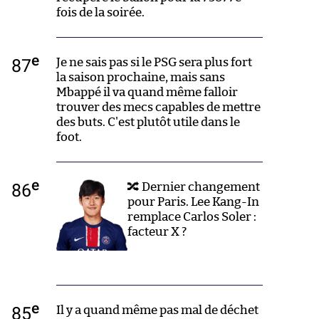
fois de la soirée.
e
87
Je ne sais pas si le PSG sera plus fort
la saison prochaine, mais sans
Mbappé il va quand même falloir
trouver des mecs capables de mettre
des buts. C'est plutôt utile dans le
foot.
e
86
🔀 Dernier changement
pour Paris. Lee Kang-In
remplace Carlos Soler :
facteur X ?
e
85
Il y a quand même pas mal de déchet