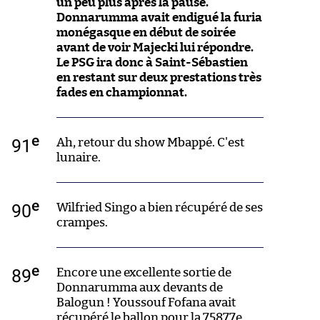
un peu plus après la pause.
Donnarumma avait endigué la furia
monégasque en début de soirée
avant de voir Majecki lui répondre.
Le PSG ira donc à Saint-Sébastien
en restant sur deux prestations très
fades en championnat.
e
91
Ah, retour du show Mbappé. C'est
lunaire.
e
90
Wilfried Singo a bien récupéré de ses
crampes.
e
89
Encore une excellente sortie de
Donnarumma aux devants de
Balogun ! Youssouf Fofana avait
récupéré le ballon pour la 75877e