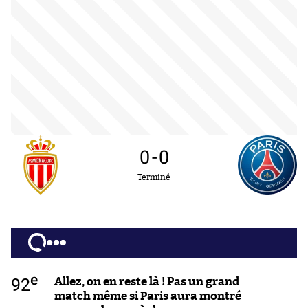
0
-
0
Terminé
e
92
Allez, on en reste là ! Pas un grand
match même si Paris aura montré