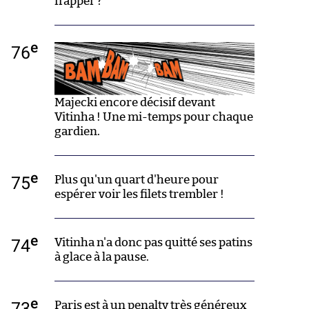
frapper ?
e
76
Majecki encore décisif devant
Vitinha ! Une mi-temps pour chaque
gardien.
e
75
Plus qu'un quart d'heure pour
espérer voir les filets trembler !
e
74
Vitinha n'a donc pas quitté ses patins
à glace à la pause.
e
73
Paris est à un penalty très généreux