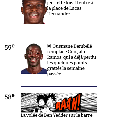
jeu cette fois. Il entre à
la place de Lucas
Hernandez.
e
59
🔀 Ousmane Dembélé
remplace Gonçalo
Ramos, qui a déjà perdu
les quelques points
grattés la semaine
passée.
e
58
La volée de Ben Yedder sur la barre !