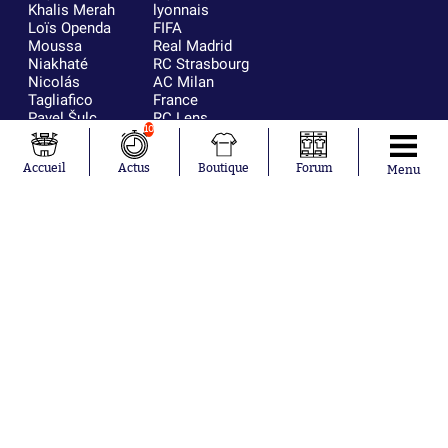
Khalis Merah
lyonnais
Loïs Openda
FIFA
Moussa
Real Madrid
Niakhaté
RC Strasbourg
Nicolás
AC Milan
Tagliafico
France
Pavel Šulc
RC Lens
10
Josh Maja
Gauthier Hein
Accueil
Actus
Boutique
Forum
Menu