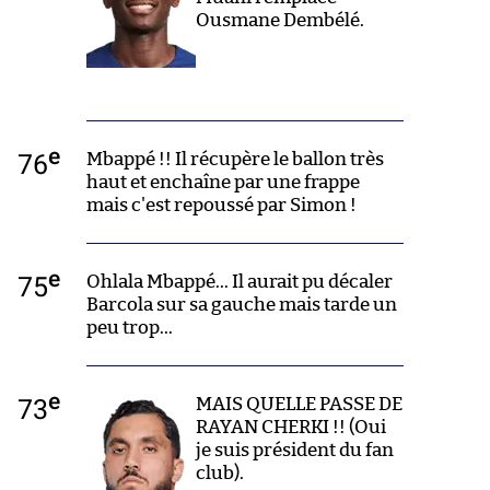
Ousmane Dembélé.
e
76
Mbappé !! Il récupère le ballon très
haut et enchaîne par une frappe
mais c'est repoussé par Simon !
e
75
Ohlala Mbappé... Il aurait pu décaler
Barcola sur sa gauche mais tarde un
peu trop...
e
73
MAIS QUELLE PASSE DE
RAYAN CHERKI !! (Oui
je suis président du fan
club).