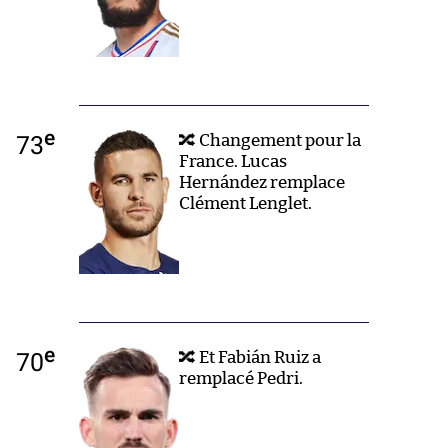
e
73
🔀 Changement pour la
France. Lucas
Hernández remplace
Clément Lenglet.
e
70
🔀 Et Fabián Ruiz a
remplacé Pedri.