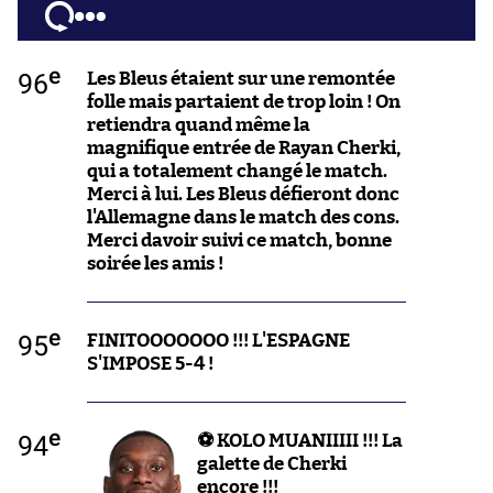
e
96
Les Bleus étaient sur une remontée
folle mais partaient de trop loin ! On
retiendra quand même la
magnifique entrée de Rayan Cherki,
qui a totalement changé le match.
Merci à lui. Les Bleus défieront donc
l'Allemagne dans le match des cons.
Merci davoir suivi ce match, bonne
soirée les amis !
e
95
FINITOOOOOOO !!! L'ESPAGNE
S'IMPOSE 5-4 !
e
94
⚽ KOLO MUANIIIII !!! La
galette de Cherki
encore !!!