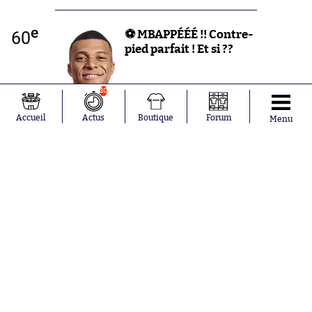
e
60
⚽ MBAPPÉÉÉ !! Contre-
pied parfait ! Et si ??
10
Accueil
Actus
Boutique
Forum
Menu
e
59
Mbappé est retenu par Porro dans la
surface et s'écroule. C'est pas la faute
de l'année mais c'est penalty.
e
58
PENALTY POUR LES BLEUS !!!
e
57
La Roja s'amuse avec les Bleus ! Pedri