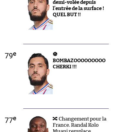
demi-volée depuis
l'entrée de la surface !
QUEL BUT !!
e
79
⚽
BOMBAZOOOOOOOOO
CHERKI !!!
e
77
🔀 Changement pour la
France. Randal Kolo
Muani remplace