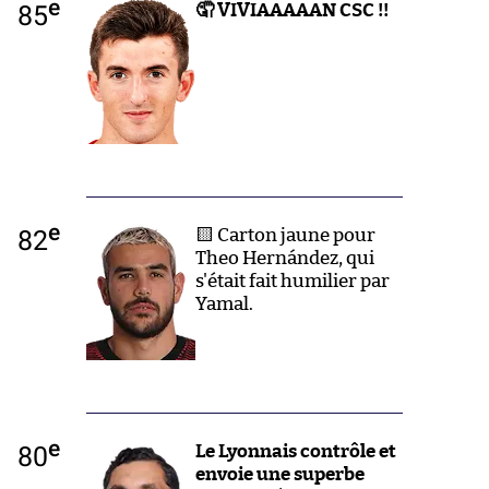
e
85
🤦 VIVIAAAAAN CSC !!
e
82
🟨 Carton jaune pour
Theo Hernández, qui
s'était fait humilier par
Yamal.
e
80
Le Lyonnais contrôle et
envoie une superbe