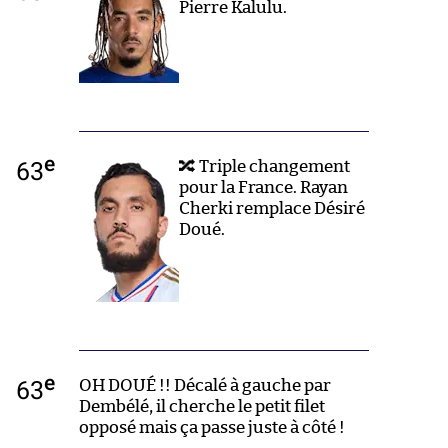
Pierre Kalulu.
e
63
🔀 Triple changement
pour la France. Rayan
Cherki remplace Désiré
Doué.
e
63
OH DOUÉ !! Décalé à gauche par
Dembélé, il cherche le petit filet
opposé mais ça passe juste à côté !