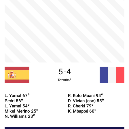
5
-
4
Terminé
e
e
L. Yamal
67
R. Kolo Muani
94
e
e
Pedri
56
D. Vivian (csc)
85
e
e
L. Yamal
54
R. Cherki
79
e
e
Mikel Merino
25
K. Mbappé
60
e
N. Williams
23