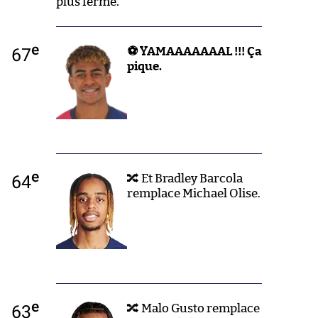
plus ferme.
e
67
⚽ YAMAAAAAAAL !!! Ça
pique.
e
64
🔀 Et Bradley Barcola
remplace Michael Olise.
e
63
🔀 Malo Gusto remplace