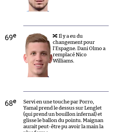
e
69
🔀 Il y a eu du
changement pour
l'Espagne. Dani Olmo a
remplacé Nico
Williams.
e
68
Servi en une touche par Porro,
Yamal prend le dessus sur Lenglet
(qui prend un bouillon infernal) et
glisse le ballon du pointu. Maignan
aurait peut-être pu avoir la main la