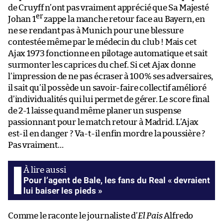
de Cruyff n’ont pas vraiment apprécié que Sa Majesté
er
Johan 1
zappe la manche retour face au Bayern, en
ne se rendant pas à Munich pour une blessure
contestée même par le médecin du club ! Mais cet
Ajax 1973 fonctionne en pilotage automatique et sait
surmonter les caprices du chef. Si cet Ajax donne
l’impression de ne pas écraser à 100% ses adversaires,
il sait qu’il possède un savoir-faire collectif amélioré
d’individualités qui lui permet de gérer. Le score final
de 2-1 laisse quand même planer un suspense
passionnant pour le match retour à Madrid. L’Ajax
est-il en danger ? Va-t-il enfin mordre la poussière ?
Pas vraiment…
Pour l’agent de Bale, les fans du Real « devraient
lui baiser les pieds »
Comme le raconte le journaliste d’
El Pais
Alfredo