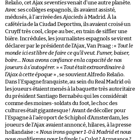
Relaño, cet Ajax
seventies
venait d’une autre planète.
Avec ses collèges espagnols, ils avaient assisté,
médusés, à l’arrivée des
Ajacieds
à Madrid. À la
cafétéria de la Ciudad Deportiva, ils avaient croisé un
Cruyff très cool, clope au bec, en train de siffler une
bière. Incrédules, les journalistes espagnols se virent
déclarer par le président de l’Ajax, Van Praag : «
Tout le
monde ici est libre de faire ce qu’il veut. Fumer, baiser,
boire… Nous avons confiance en la capacité de nos
joueurs à s’autogérer.
» «
Tout était extraordinaire à
l’Ajax à cette époque
» , se souvient Alfredo Relaño.
Dans l’Espagne franquiste, au sein du Real Madrid où
les joueurs étaient menés à la baquette très autoritaire
du président Santiago Bernabéu qui les considérait
comme des moines-soldats du foot, le choc des
cultures était gigantesque ! Avant de décoller pour
l’Espagne à l’aéroport de Schiphol d’Amsterdam, les
joueurs de l’Ajax avaient annoncé, hilares, à la presse
hollandaise : «
Nous irons gagner 1-0 à Madrid et nous
nous qualifierons pour la finale !
» Culot ? Arrogance ?