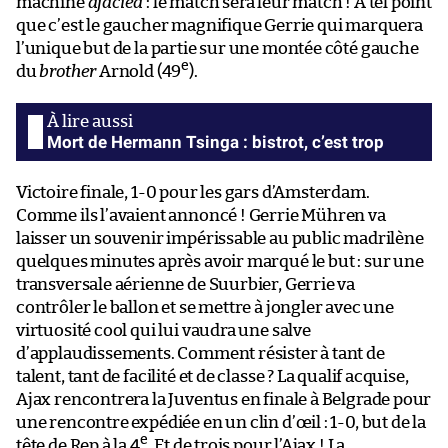
machine
ajacied
: le match sera leur match ! À tel point
que c’est le gaucher magnifique Gerrie qui marquera
l’unique but de la partie sur une montée côté gauche
e
du
brother
Arnold (49
).
Mort de Hermann Tsinga : bistrot, c’est trop
Victoire finale, 1-0 pour les gars d’Amsterdam.
Comme ils l’avaient annoncé ! Gerrie Mühren va
laisser un souvenir impérissable au public madrilène
quelques minutes après avoir marqué le but : sur une
transversale aérienne de Suurbier, Gerrie va
contrôler le ballon et se mettre à jongler avec une
virtuosité cool qui lui vaudra une salve
d’applaudissements. Comment résister à tant de
talent, tant de facilité et de classe ? La qualif acquise,
Ajax rencontrera la Juventus en finale à Belgrade pour
une rencontre expédiée en un clin d’œil : 1-0, but de la
e
tête de Rep à la 4
. Et de trois pour l’Ajax ! La