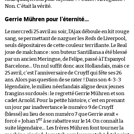
Non. C’était la vérité.
Gerrie Mühren pour l’éternité…
Le mercredi 25 avril au soir, l’Ajax déboule en kit rouge
sang, se permettant de narguer les
Reds
de Liverpool,
seuls dépositaires de cette couleur terrifiante. Le Real
joue de malchance : son buteur Santillana a été blessé
par un ancien Meringue, de Felipe, passé à l’Espanyol
Barcelone… Un nul suffit donc aux Hollandais, mais ce
25 avril, c’est l’anniversaire de Cruyff qui fête ses 26
ans. Alors pas question de se rater ! Dans son 4-3-3
légendaire, le milieu néerlandais aligne deux jeunes
frangins surdoués : le regretté Gerrie Mühren et son
cadet Arnold. Pour la petite histoire, c’est en prenant
un jour par inadvertance le numéro 9 de Cruyff
(blessé) au lieu de son numéro 7 que Gerrie avait «
er
forcé » Johan 1
à se rabattre sur le 14. On connaît la
suite légendaire… Les frères Mühren font tourner la