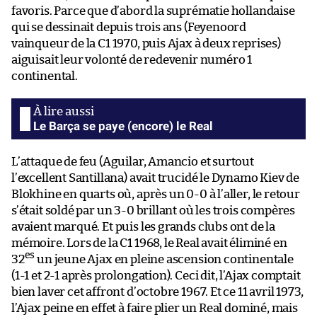
favoris. Parce que d’abord la suprématie hollandaise
qui se dessinait depuis trois ans (Feyenoord
vainqueur de la C1 1970, puis Ajax à deux reprises)
aiguisait leur volonté de redevenir numéro 1
continental.
Le Barça se paye (encore) le Real
L’attaque de feu (Aguilar, Amancio et surtout
l’excellent Santillana) avait trucidé le Dynamo Kiev de
Blokhine en quarts où, après un 0-0 à l’aller, le retour
s’était soldé par un 3-0 brillant où les trois compères
avaient marqué. Et puis les grands clubs ont de la
mémoire. Lors de la C1 1968, le Real avait éliminé en
es
32
un jeune Ajax en pleine ascension continentale
(1-1 et 2-1 après prolongation). Ceci dit, l’Ajax comptait
bien laver cet affront d’octobre 1967. Et ce 11 avril 1973,
l’Ajax peine en effet à faire plier un Real dominé, mais