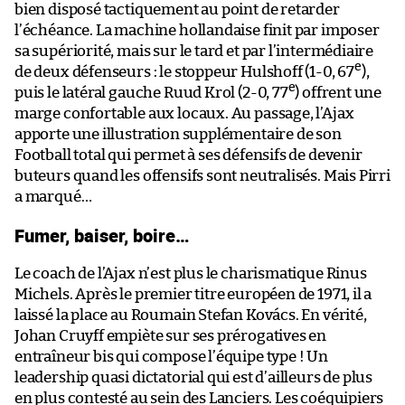
bien disposé tactiquement au point de retarder
l’échéance. La machine hollandaise finit par imposer
sa supériorité, mais sur le tard et par l’intermédiaire
e
de deux défenseurs : le stoppeur Hulshoff (1-0, 67
),
e
puis le latéral gauche Ruud Krol (2-0, 77
) offrent une
marge confortable aux locaux. Au passage, l’Ajax
apporte une illustration supplémentaire de son
Football total qui permet à ses défensifs de devenir
buteurs quand les offensifs sont neutralisés. Mais Pirri
a marqué…
Fumer, baiser, boire…
Le coach de l’Ajax n’est plus le charismatique Rinus
Michels. Après le premier titre européen de 1971, il a
laissé la place au Roumain Stefan Kovács. En vérité,
Johan Cruyff empiète sur ses prérogatives en
entraîneur bis qui compose l’équipe type ! Un
leadership quasi dictatorial qui est d’ailleurs de plus
en plus contesté au sein des Lanciers. Les coéquipiers