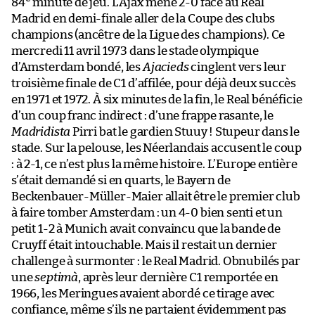
84
minute de jeu. L’Ajax mène 2-0 face au Real
Madrid en demi-finale aller de la Coupe des clubs
champions (ancêtre de la Ligue des champions). Ce
mercredi 11 avril 1973 dans le stade olympique
d’Amsterdam bondé, les
Ajacieds
cinglent vers leur
troisième finale de C1 d’affilée, pour déjà deux succès
en 1971 et 1972. À six minutes de la fin, le Real bénéficie
d’un coup franc indirect : d’une frappe rasante, le
Madridista
Pirri bat le gardien Stuuy ! Stupeur dans le
stade. Sur la pelouse, les Néerlandais accusent le coup
: à 2-1, ce n’est plus la même histoire. L’Europe entière
s’était demandé si en quarts, le Bayern de
Beckenbauer-Müller-Maier allait être le premier club
à faire tomber Amsterdam : un 4-0 bien senti et un
petit 1-2 à Munich avait convaincu que la bande de
Cruyff était intouchable. Mais il restait un dernier
challenge à surmonter : le Real Madrid. Obnubilés par
une
septimà
, après leur dernière C1 remportée en
1966, les Meringues avaient abordé ce tirage avec
confiance, même s’ils ne partaient évidemment pas