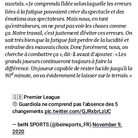
mortels.
«
J
e comprends l’idée selon laquelle les erreurs
liées à la fatigue pouvaient créer du spectacle et des
émotions aux spectateurs. Mais nous, en tant
qu’entraîneurs, on ne peut pas voir les choses comme
ça. Notre travail, c’est justement d’éviter ces erreurs. On
sait très bien que la fatigue fait perdre de la lucidité et
entraîne des mauvais choix. Donc forcément, nous, on
cherche à combattre ça
»
,
dit-il avant d’ajouter :
«
Les
grands joueurs continueront toujours à faire la
différence. Un joueur capable de rester lucide jusqu’à la
e
90
minute, on va évidemment le laisser sur le terrain.
»
🇬🇧 Premier League
🤨 Guardiola ne comprend pas l'absence des 5
changements
pic.twitter.com/QJRxbrLzUC
— beIN SPORTS (@beinsports_FR)
November 9,
2020