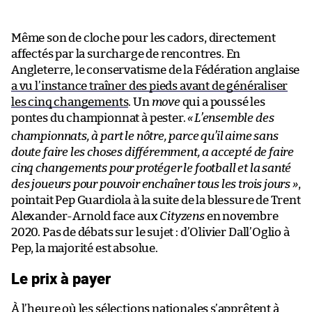
Même son de cloche pour les cadors, directement
affectés par la surcharge de rencontres. En
Angleterre, le conservatisme de la Fédération anglaise
a vu l’instance traîner des pieds avant de généraliser
les cinq changements
. Un
move
qui a poussé les
pontes du championnat à pester.
«
L’ensemble des
championnats, à part le nôtre, parce qu’il aime sans
doute faire les choses différemment, a accepté de faire
cinq changements pour protéger le football et la santé
des joueurs pour pouvoir enchaîner tous les trois jours »
,
pointait Pep Guardiola à la suite de la blessure de Trent
Alexander-Arnold face aux
Cityzens
en
novembre
2020. Pas de débats sur le sujet : d’Olivier Dall’Oglio à
Pep, la majorité est absolue.
Le prix à payer
À l’heure où les sélections nationales s’apprêtent à