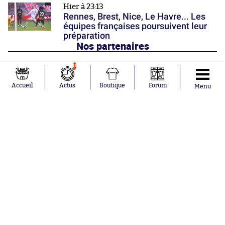
Hier à 23:13
Rennes, Brest, Nice, Le Havre... Les
équipes françaises poursuivent leur
préparation
Nos partenaires
0
Accueil
Actus
Boutique
Forum
Menu
Abonnements
Contacts
La boutique SO PRESS
Mentions légales
Conditions générales d'utilisation
Publicité