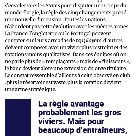
s’envoler vers les
States
pour disputer une Coupe du
monde élargie, la règle des cinq changements prend
une nouvelle dimension. Toutes les nations
n’abordent pas cette évolution avec les mêmes armes.
La France, l’Angleterre ou le Portugal peuvent
compter sur leurs armadas de
top players
, d’autres
doivent composer avec un vivier plus restreint et des
rotations moins qualitatives. Dans ces équipes où on
ne parle plus de « remplaçants » mais de « finisseurs »,
le banc devient alors une extension du onze titulaire.
Le constat ressemble d’ailleurs à celui observé en club
: plus le réservoir est vaste, plus la rotation devient
une arme stratégique.
La règle avantage
probablement les gros
viviers. Mais pour
beaucoup d’entraîneurs,