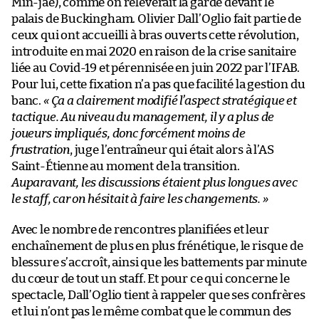
Min-jae), comme on relèverait la garde devant le
palais de Buckingham. Olivier Dall’Oglio fait partie de
ceux qui ont accueilli à bras ouverts cette révolution,
introduite en mai 2020 en raison de la crise sanitaire
liée au Covid-19 et pérennisée en juin 2022 par l’IFAB.
Pour lui, cette fixation n’a pas que facilité la gestion du
banc.
«
Ça a clairement modifié l’aspect stratégique et
tactique. Au niveau du management, il y a plus de
joueurs impliqués, donc forcément moins de
frustration
, juge l’entraîneur qui était alors à l’AS
Saint-Étienne au moment de la transition.
Auparavant, les discussions étaient plus longues avec
le staff, car on hésitait à faire les changements.
»
Avec le nombre de rencontres planifiées et leur
enchaînement de plus en plus frénétique, le risque de
blessure s’accroît, ainsi que les battements par minute
du cœur de tout un staff. Et pour ce qui concerne le
spectacle, Dall’Oglio tient à rappeler que ses confrères
et lui n’ont pas le même combat que le commun des