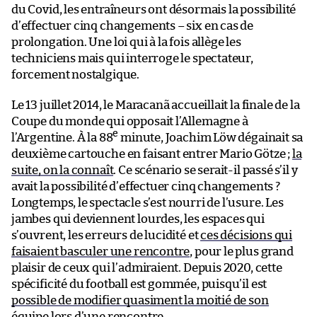
du Covid, les entraîneurs ont désormais la possibilité
d’effectuer cinq changements – six en cas de
prolongation. Une loi qui à la fois allège les
techniciens mais qui interroge le spectateur,
forcement nostalgique.
Le 13 juillet 2014, le Maracanã accueillait la finale de la
Coupe du monde qui opposait l’Allemagne à
e
l’Argentine. À la 88
minute, Joachim Löw dégainait sa
deuxième cartouche en faisant entrer Mario Götze ;
la
suite, on la connaît
. Ce scénario se serait-il passé s’il y
avait la possibilité d’effectuer cinq changements ?
Longtemps, le spectacle s’est nourri de l’usure. Les
jambes qui deviennent lourdes, les espaces qui
s’ouvrent, les erreurs de lucidité et
ces décisions qui
faisaient basculer une rencontre
, pour le plus grand
plaisir de ceux qui l’admiraient. Depuis 2020, cette
spécificité du football est gommée, puisqu’il est
possible de modifier quasiment la moitié de son
équipe lors d’une rencontre
.