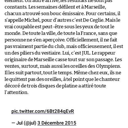
élément. Un autre arrive, les résultats ne sont pas
constants. Les semaines défilent et à Marseille,
chacun a trouvé son bouc émissaire. Pour certains, il
s’appelle Michel, pour d’autres c’est De Ceglie. Mais le
vrai coupable est peut-être sous les yeux de tout le
monde. De toute la ville, de toute la France, sans que
personne ne s’en aperçoive. Officiellement, il ne fait
pas vraiment partie du club, mais officieusement, il est
un des piliers du vestiaire. Lui, c’est JUL. Le rappeur
originaire de Marseille casse tout sur son passage. Les
ventes, surtout, mais aussi les oreilles des Olympiens.
Il les suit partout, tout le temps. Même chez eux, ils ne
le quittent pas des oreilles, à tel point que le chanteur
décoré de trois disques de platine a attiré toute
l’attention.
pic.twitter.com/6Bt284qEvR
— Jul (@jul)
3 Décembre 2015