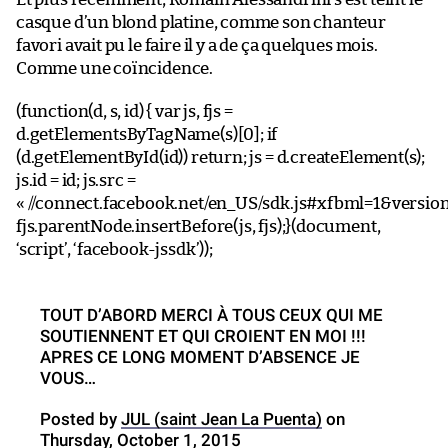
casque d’un blond platine, comme son chanteur
favori avait pu le faire il y a de ça quelques mois.
Comme une coïncidence.
(function(d, s, id) { var js, fjs =
d.getElementsByTagName(s)[0]; if
(d.getElementById(id)) return; js = d.createElement(s);
js.id = id; js.src =
« //connect.facebook.net/en_US/sdk.js#xfbml=1&version
fjs.parentNode.insertBefore(js, fjs);}(document,
‘script’, ‘facebook-jssdk’));
TOUT D’ABORD MERCI À TOUS CEUX QUI ME
SOUTIENNENT ET QUI CROIENT EN MOI !!!
APRES CE LONG MOMENT D’ABSENCE JE
VOUS…
Posted by
JUL (saint Jean La Puenta)
on
Thursday, October 1, 2015