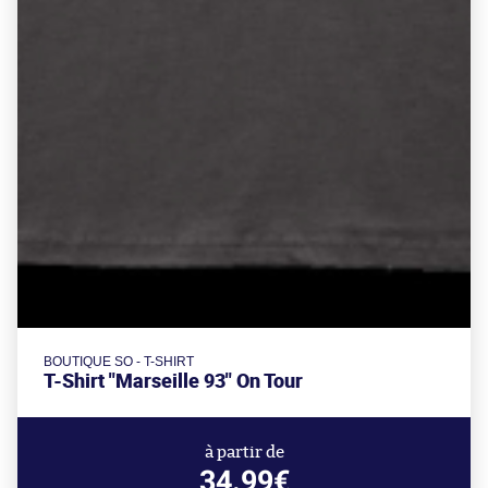
BOUTIQUE SO - T-SHIRT
T-Shirt "Marseille 93" On Tour
à partir de
34.99€