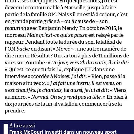
futur à ses coéquipiers. En quelques mois, JUL est
devenu incontournable à Marseille, jusqu’à faire
partie de la famille OM. Mais s’il en est là à ce jour, c’est
en grande partie grâce à – ou à cause de – son
featuring
avec Benjamin Mendy. En octobre 2015, le
morceau
Mais qu’est-ce qui se passe
est relayé par le
rappeur. Pendant toute la durée du son, le latéral de
l’OM
backe
en disant «
Mercé
» , une autre manière de
dire merci. Résultat ? Un carton à plus de 11 millions de
vues sur Youtube : «
Un jour, vers 2h du matin, il m’a dit :
« Qu’est-ce que tu fais ? », explique JUL dans une
interview accordée à Noisey.
J’ai dit :
« Rien, passe à la
maison si tu veux. »
J’ai fait une instru, il est venu, on
s’est chauffés, je chantais, lui aussi, je lui ai dit :
« Viens
au micro. »
Normal. On se prend pas la tête.
» Eh bien à
dix journées de la fin, il va falloir commencer à se la
prendre.
Frank McCourt investit dans un nouveau sport