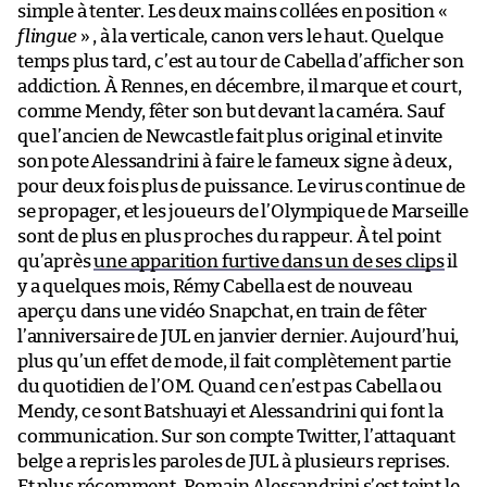
simple à tenter. Les deux mains collées en position «
flingue
» , à la verticale, canon vers le haut. Quelque
temps plus tard, c’est au tour de Cabella d’afficher son
addiction. À Rennes, en décembre, il marque et court,
comme Mendy, fêter son but devant la caméra. Sauf
que l’ancien de Newcastle fait plus original et invite
son pote Alessandrini à faire le fameux signe à deux,
pour deux fois plus de puissance. Le virus continue de
se propager, et les joueurs de l’Olympique de Marseille
sont de plus en plus proches du rappeur. À tel point
qu’après
une apparition furtive dans un de ses clips
il
y a quelques mois, Rémy Cabella est de nouveau
aperçu dans une vidéo Snapchat, en train de fêter
l’anniversaire de JUL en janvier dernier. Aujourd’hui,
plus qu’un effet de mode, il fait complètement partie
du quotidien de l’OM. Quand ce n’est pas Cabella ou
Mendy, ce sont Batshuayi et Alessandrini qui font la
communication. Sur son compte Twitter, l’attaquant
belge a repris les paroles de JUL à plusieurs reprises.
Et plus récemment, Romain Alessandrini s’est teint le