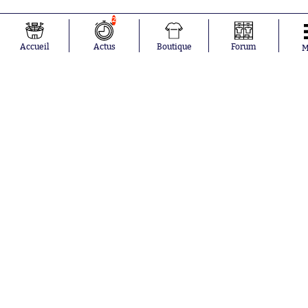
2
Accueil
Actus
Boutique
Forum
M