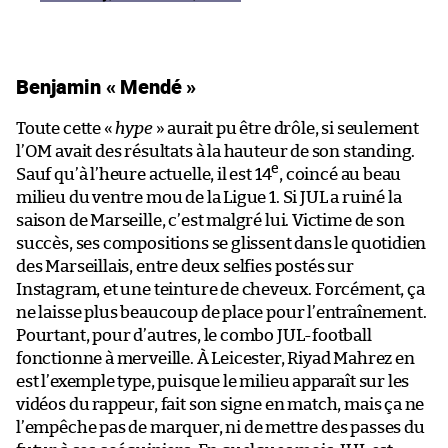
Benjamin « Mendé »
Toute cette «
hype
» aurait pu être drôle, si seulement
l’OM avait des résultats à la hauteur de son standing.
e
Sauf qu’à l’heure actuelle, il est 14
, coincé au beau
milieu du ventre mou de la Ligue 1. Si JUL a ruiné la
saison de Marseille, c’est malgré lui. Victime de son
succès, ses compositions se glissent dans le quotidien
des Marseillais, entre deux selfies postés sur
Instagram, et une teinture de cheveux. Forcément, ça
ne laisse plus beaucoup de place pour l’entraînement.
Pourtant, pour d’autres, le combo JUL-football
fonctionne à merveille. À Leicester, Riyad Mahrez en
est l’exemple type, puisque le milieu apparaît sur les
vidéos du rappeur, fait son signe en match, mais ça ne
l’empêche pas de marquer, ni de mettre des passes du