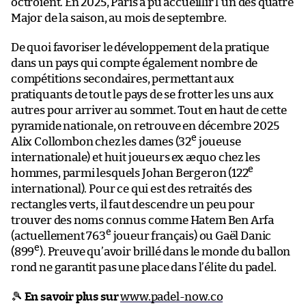
octroient. En 2025, Paris a pu accueillir l’un des quatre
Major de la saison, au mois de septembre.
De quoi favoriser le développement de la pratique
dans un pays qui compte également nombre de
compétitions secondaires, permettant aux
pratiquants de tout le pays de se frotter les uns aux
autres pour arriver au sommet. Tout en haut de cette
pyramide nationale, on retrouve en décembre 2025
e
Alix Collombon chez les dames (32
joueuse
internationale) et huit joueurs ex æquo chez les
e
hommes, parmi lesquels Johan Bergeron (122
international). Pour ce qui est des retraités des
rectangles verts, il faut descendre un peu pour
trouver des noms connus comme Hatem Ben Arfa
e
(actuellement 763
joueur français) ou Gaël Danic
e
(899
). Preuve qu’avoir brillé dans le monde du ballon
rond ne garantit pas une place dans l’élite du padel.
🎾
En savoir plus sur
www.padel-now.co