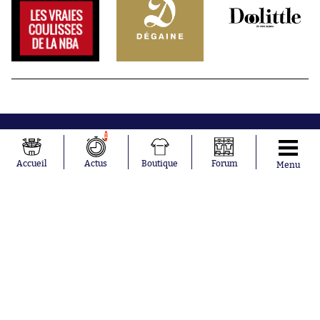
1
Accueil
Actus
Boutique
Forum
Menu
Abonnements
Contacts
La boutique SO PRESS
Mentions légales
Conditions générales d'utilisation
Publicité
Consentement RGPD
Recrutement
Joueurs en
Équipes en
tendance
tendance
Khalis Merah
FIFA
Loïs Openda
Real Madrid
Moussa
Bordeaux
Niakhaté
France