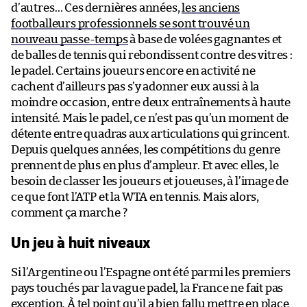
d’autres… Ces dernières années,
les anciens
footballeurs professionnels se sont trouvé un
nouveau passe-temps
à base de volées gagnantes et
de balles de tennis qui rebondissent contre des vitres :
le padel. Certains joueurs encore en activité ne
cachent d’ailleurs pas s’y adonner eux aussi à la
moindre occasion, entre deux entraînements à haute
intensité. Mais le padel, ce n’est pas qu’un moment de
détente entre quadras aux articulations qui grincent.
Depuis quelques années, les compétitions du genre
prennent de plus en plus d’ampleur. Et avec elles, le
besoin de classer les joueurs et joueuses, à l’image de
ce que font l’ATP et la WTA en tennis. Mais alors,
comment ça marche ?
Un jeu à huit niveaux
Si l’Argentine ou l’Espagne ont été parmi les premiers
pays touchés par la vague padel, la France ne fait pas
exception. À tel point qu’il a bien fallu mettre en place