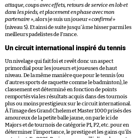
attaque, coups avec effets, retours de service en lob et
dans les pieds, et placement en phase avec mon
partenaire »
, alors je suis un joueur
«
confirmé
»
(niveau 5). Et ainsi de suite jusqu’à me hisser parmi les
meilleurs padelistes de France.
Un circuit international inspiré du tennis
Un nivelage qui fait foi et revêt donc un aspect
primordial pour les joueurs et joueuses de haut
niveau. De la même manière que pour le tennis (ou
d’autres sports de raquette comme le badminton), le
classement est déterminé en fonction de points
remportés via les résultats acquis dans des tournois
plus ou moins prestigieux sur le circuit international.
À l’image des Grand Chelem et Master 1000 prisés des
amoureux de la petite balle jaune, on parle ici de
Majors et de tournois de catégorie P1, P2, etc. pour en
déterminer l’importance, le prestige et les gains qu’ils