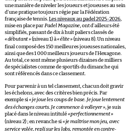
une manière de niveler les joueurs et joueuses au sein
d’une pratique toujours régie par la Fédération
française de tennis.
Les niveaux au padel 2025-2026
,
mise en place par
Padel Magazine
, ont d’ailleurs été
simplifiés, passant de dix à huit paliers classés de
«
débutant »
(niveau 1) à
«
élite
»
(niveau 8). Un niveau
final composé des 150 meilleures joueuses nationales,
ainsi que des 1 000 meilleurs joueurs de l’Hexagone.
Au total, ce sont même plusieurs dizaines de milliers
de spécialistes comme de sportifs du dimanche qui
sont référencés dans ce classement.
Pour parvenir à un tel classement, chacun doit gravir
les échelons, avec des critères bien précis. Par
exemple si
«
je joue les coups de base. Je joue lentement
des échanges courts. Je commence à volleyer »
, je suis
placé dans le niveau intitulé
«
perfectionnement »
(niveau 2) ; en revanche si
«
je maîtrise mon jeu, avec
service volée, repli sur les lobs, remontée en contre-