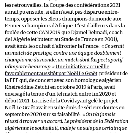
les retrouvailles. La Coupe des confédérations 2021
aurait pu ensuite, si elle n’avait pas disparue entre-
temps, opposer les Bleus champions du monde aux
Fennecs champions d’Afrique. C’est d’ailleurs dans la
foulée de cette CAN 2019 que Djamel Belmadi, coach
de l’Algérie (et buteur au Stade de France en 2001),
avait émis le souhait d’affronter la France :
« Ce serait
un match de prestige, contre une équipe doublement
championne du monde, un match dont l’aspect sportif
m’importe beaucoup. »
Une initiative accueillie
favorablement aussitôt par Noël Le Graët
, président de
la FFF qui, de concert avec son homologue algérien
Kheireddine Zetchi en octobre 2019 à Paris, avait
envisagé la tenue d’un tel match entre fin 2020 et
début 2021. La crise de la Covid ayant gelé le projet,
Noël Le Graët avait ensuite émis de sérieux doutes en
septembre 2020 sur sa faisabilité :
« On n’a jamais
réussi à trouver un accord. Le président de la Fédération
algérienne le souhaitait, mais je ne suis pas certain que