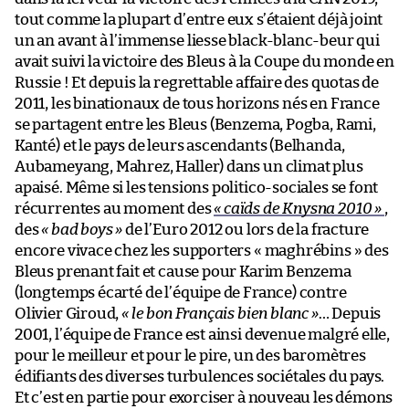
tout comme la plupart d’entre eux s’étaient déjà joint
un an avant à l’immense liesse black-blanc-beur qui
avait suivi la victoire des Bleus à la Coupe du monde en
Russie ! Et depuis la regrettable affaire des quotas de
2011, les binationaux de tous horizons nés en France
se partagent entre les Bleus (Benzema, Pogba, Rami,
Kanté) et le pays de leurs ascendants (Belhanda,
Aubameyang, Mahrez, Haller) dans un climat plus
apaisé. Même si les tensions politico-sociales se font
récurrentes au moment des
« caïds de Knysna 2010 »
,
des
« bad boys »
de l’Euro 2012 ou lors de la fracture
encore vivace chez les supporters « maghrébins » des
Bleus prenant fait et cause pour Karim Benzema
(longtemps écarté de l’équipe de France) contre
Olivier Giroud,
« le bon Français bien blanc »
… Depuis
2001, l’équipe de France est ainsi devenue malgré elle,
pour le meilleur et pour le pire, un des baromètres
édifiants des diverses turbulences sociétales du pays.
Et c’est en partie pour exorciser à nouveau les démons