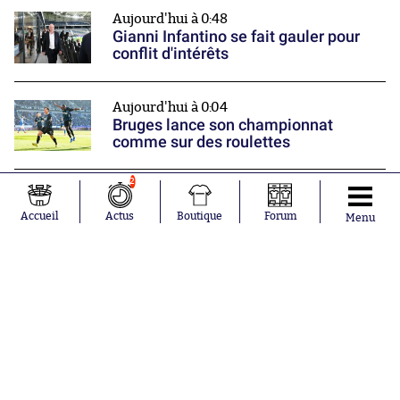
Aujourd'hui à 0:48
Gianni Infantino se fait gauler pour
conflit d'intérêts
Aujourd'hui à 0:04
Bruges lance son championnat
comme sur des roulettes
2
Hier à 22:28
Fahd El Khoumisti rentre dans la
Accueil
Actus
Boutique
Forum
Menu
légende de la Ligue 3
Nos partenaires