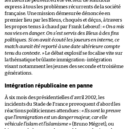
les Bleus ne peuvent être le vecteur de solutions
express à tous les problèmes récurrents de la société
française. Une mission démesurée dénoncée en
premier lieu par les Bleus, choqués et déçus, à travers
les propos tenus à chaud par Frank Lebœuf :
« On a mis
nos vies en danger. On s’est servis des Bleus à des fins
politiques. Si on avait écouté les joueurs en interne, ce
match aurait été reporté à une date ultérieure compte
tenu du contexte. »
Le débat explosif se focalise vite sur
la thématique brûlante immigration-intégration
visant notamment les jeunes des seconde et troisième
générations.
Intégration républicaine en panne
À six mois des présidentielles d’avril 2002, les
incidents du Stade de France provoquent d’abord les
réactions politiciennes attendues :
« Ils sont la preuve
que l’immigration est un danger majeur, car elle
véhicule l’islam et l’islamisme »
(Bruno Mégret), ou