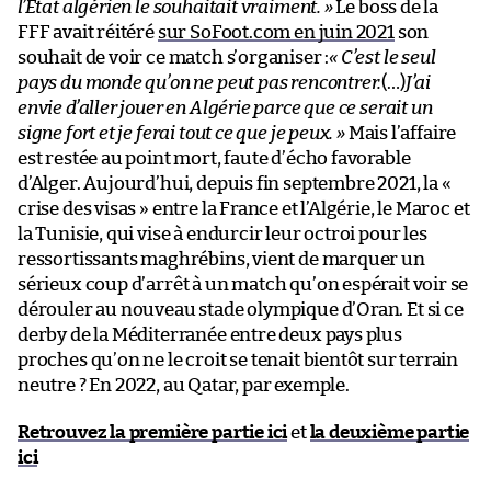
l’État algérien le souhaitait vraiment. »
Le boss de la
FFF avait réitéré
sur SoFoot.com en juin 2021
son
souhait de voir ce match s’organiser :
« C’est le seul
pays du monde qu’on ne peut pas rencontrer.
(…)
J’ai
envie d’aller jouer en Algérie parce que ce serait un
signe fort et je ferai tout ce que je peux. »
Mais l’affaire
est restée au point mort, faute d’écho favorable
d’Alger. Aujourd’hui, depuis fin septembre 2021, la «
crise des visas » entre la France et l’Algérie, le Maroc et
la Tunisie, qui vise à endurcir leur octroi pour les
ressortissants maghrébins, vient de marquer un
sérieux coup d’arrêt à un match qu’on espérait voir se
dérouler au nouveau stade olympique d’Oran. Et si ce
derby de la Méditerranée entre deux pays plus
proches qu’on ne le croit se tenait bientôt sur terrain
neutre ? En 2022, au Qatar, par exemple.
Retrouvez la première partie ici
et
la deuxième partie
ici