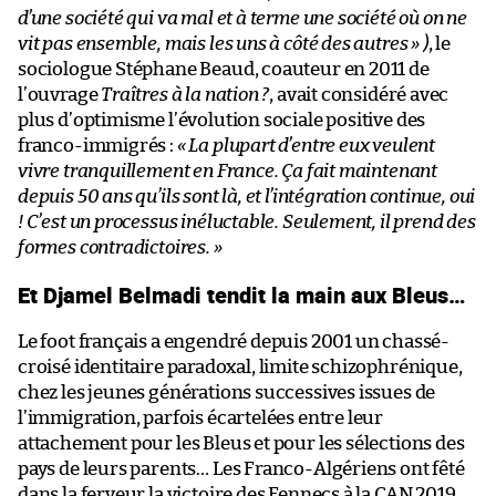
d’une société qui va mal et à terme une société où on ne
vit pas ensemble, mais les uns à côté des autres » )
, le
sociologue Stéphane Beaud, coauteur en 2011 de
l’ouvrage
Traîtres à la nation ?
, avait considéré avec
plus d’optimisme l’évolution sociale positive des
franco-immigrés :
« La plupart d’entre eux veulent
vivre tranquillement en France. Ça fait maintenant
depuis 50 ans qu’ils sont là, et l’intégration continue, oui
! C’est un processus inéluctable. Seulement, il prend des
formes contradictoires. »
Et Djamel Belmadi tendit la main aux Bleus…
Le foot français a engendré depuis 2001 un chassé-
croisé identitaire paradoxal, limite schizophrénique,
chez les jeunes générations successives issues de
l’immigration, parfois écartelées entre leur
attachement pour les Bleus et pour les sélections des
pays de leurs parents… Les Franco-Algériens ont fêté
dans la ferveur la victoire des Fennecs à la CAN 2019,