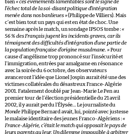
bien
« ces évènements lamentables sont le signe de
l’échec total de la soi-disant politique d’intégration
menée dans nos banlieues »
(Philippe de Villiers). Mais
c’est bien tout un pays qui est en état de choc. Une
semaine après le match, un sondage IPSOS tombe :
«
56 % des Français jugent les incidents graves, car ils
témoignent des difficultés d’intégration d’une partie de
la population française d’origine musulmane. »
Pour
cause d’angélisme trop prononcé sur l’insécurité et
l’immigration, entrées par amalgame en résonance
avec la soirée du 6 octobre, des observateurs
avanceront l’idée que Lionel Jospin aurait été une des
victimes collatérales du désastreux France-Algérie
2001. Fatalement doublé par Jean-Marie Le Pen au
premier tour de l’élection présidentielle du 21 avril
2002, il y aurait perdu l’Élysée… Le journaliste du
Monde
Philippe Bernard avait, lui, pointé avec justesse
le malaise identitaire des jeunes Franco-Algériens :
«
France-Algérie, c’était le match qui opposait le pays de
leurs parents au leur. Un dilemme impossible à arbitrer