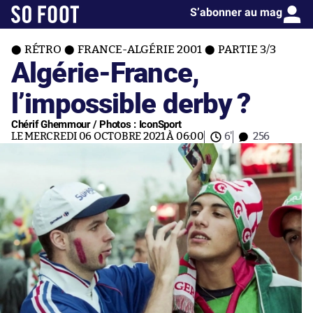
S’abonner au mag
RÉTRO
FRANCE-ALGÉRIE 2001
PARTIE 3/3
Algérie-France,
l’impossible derby ?
Chérif Ghemmour / Photos : IconSport
LE MERCREDI 06 OCTOBRE 2021 À 06:00
6'
256