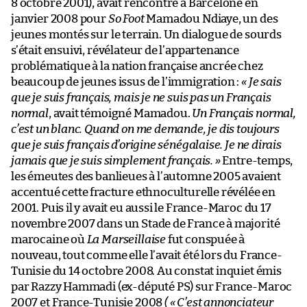
8 octobre 2001), avait rencontré à Barcelone en
janvier 2008 pour
So Foot
Mamadou Ndiaye, un des
jeunes montés sur le terrain. Un dialogue de sourds
s’était ensuivi, révélateur de l’appartenance
problématique à la nation française ancrée chez
beaucoup de jeunes issus de l’immigration :
« Je sais
que je suis français, mais je ne suis pas un Français
normal
, avait témoigné Mamadou.
Un Français normal,
c’est un blanc. Quand on me demande, je dis toujours
que je suis français d’origine sénégalaise. Je ne dirais
jamais que je suis simplement français. »
Entre-temps,
les émeutes des banlieues à l’automne 2005 avaient
accentué cette fracture ethnoculturelle révélée en
2001. Puis il y avait eu aussi le France-Maroc du 17
novembre 2007 dans un Stade de France à majorité
marocaine où
La Marseillaise
fut conspuée à
nouveau, tout comme elle l’avait été lors du France-
Tunisie du 14 octobre 2008. Au constat inquiet émis
par Razzy Hammadi (ex-député PS) sur France-Maroc
2007 et France-Tunisie 2008
( « C’est annonciateur