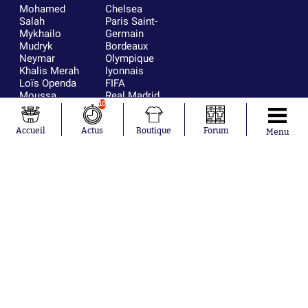
Mohamed
Chelsea
Salah
Paris Saint-
Mykhailo
Germain
Mudryk
Bordeaux
Neymar
Olympique
Khalis Merah
lyonnais
Loïs Openda
FIFA
Moussa
Real Madrid
10
Niakhaté
RC Strasbourg
Nicolás
AC Milan
Tagliafico
France
Accueil
Actus
Boutique
Forum
Menu
Pavel Šulc
RC Lens
Josh Maja
Gauthier Hein