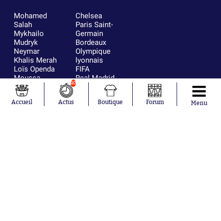
Mohamed
Chelsea
Salah
Paris Saint-
Mykhailo
Germain
Mudryk
Bordeaux
Neymar
Olympique
Khalis Merah
lyonnais
Loïs Openda
FIFA
Moussa
Real Madrid
10
Niakhaté
RC Strasbourg
Nicolás
AC Milan
Accueil
Actus
Boutique
Forum
Tagliafico
France
Menu
Pavel Šulc
RC Lens
Josh Maja
Gauthier Hein