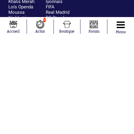
Khalis Merah
lyonnais
Loïs Openda
FIFA
Moussa
Real Madrid
Niakhaté
RC Strasbourg
10
Nicolás
AC Milan
Tagliafico
France
Accueil
Actus
Boutique
Forum
Menu
Pavel Šulc
RC Lens
Josh Maja
Gauthier Hein