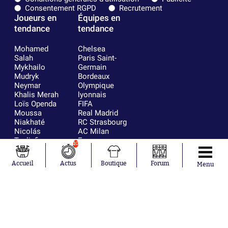
Consentement RGPD
Recrutement
Joueurs en
Équipes en
tendance
tendance
Mohamed
Chelsea
Salah
Paris Saint-
Mykhailo
Germain
Mudryk
Bordeaux
Neymar
Olympique
Khalis Merah
lyonnais
Loïs Openda
FIFA
Moussa
Real Madrid
Niakhaté
RC Strasbourg
Nicolás
AC Milan
Tagliafico
France
10
Pavel Šulc
RC Lens
Josh Maja
Accueil
Actus
Boutique
Forum
Menu
Gauthier Hein