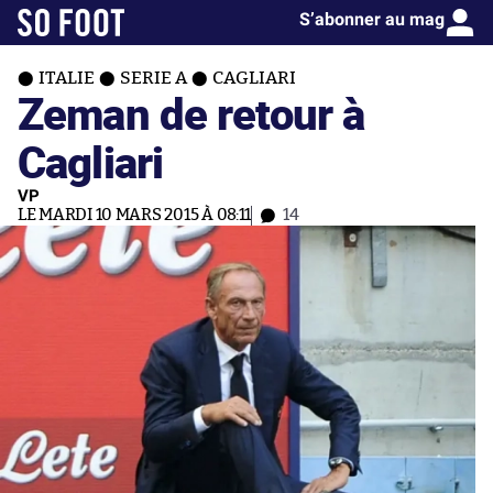
S’abonner au mag
ITALIE
SERIE A
CAGLIARI
Zeman de retour à
Cagliari
VP
LE MARDI 10 MARS 2015 À 08:11
14