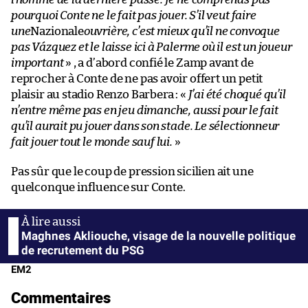
pourquoi Conte ne le fait pas jouer. S’il veut faire
une
Nazionale
ouvrière, c’est mieux qu’il ne convoque
pas Vázquez et le laisse ici à Palerme où il est un joueur
important
» , a d’abord confié le Zamp avant de
reprocher à Conte de ne pas avoir offert un petit
plaisir au stadio Renzo Barbera : «
J’ai été choqué qu’il
n’entre même pas en jeu dimanche, aussi pour le fait
qu’il aurait pu jouer dans son stade. Le sélectionneur
fait jouer tout le monde sauf lui.
»
Pas sûr que le coup de pression sicilien ait une
quelconque influence sur Conte.
Maghnes Akliouche, visage de la nouvelle politique
de recrutement du PSG
EM2
Commentaires