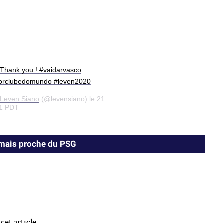
Thank you ! #vaidarvasco
rclubedomundo #leven2020
 Leven Siano
(@levensiano) le 21
21 PDT
amais proche du PSG
et article.