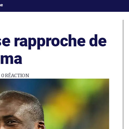
ne
se rapproche de
ama
0
RÉACTION