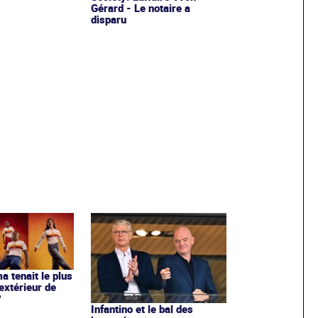
Gérard - Le notaire a
disparu
ma tenait le plus
extérieur de
?
Infantino et le bal des