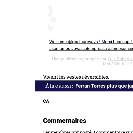
Welcome @realtoureyaya ! Merci beacoup ! 
#somamos #ovascotempressa #somosomaio
Une publication partagée par
Luiz Roberto
Mai 2020 à 2 :
Vivent les vestes réversibles.
Ferran Torres plus que j
CA
Commentaires
Les membres ont posté 0 commentaire sur c