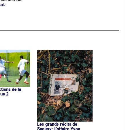
ant
.
ctions de la
gue 2
Les grands récits de
Society: L'affaire Yvon